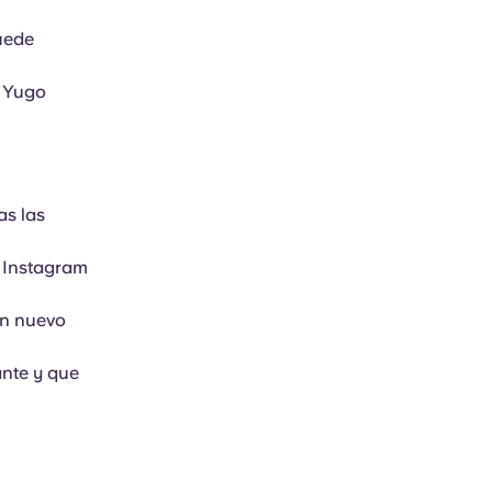
uede
e Yugo
as las
 Instagram
un nuevo
ante y que