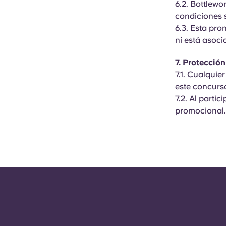
6.2. Bottlewo
condiciones s
6.3. Esta pr
ni está asoci
7. Protecció
7.1. Cualquie
este concurso
7.2. Al parti
promocional.