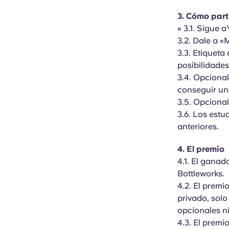
3. Cómo part
» 3.1. Sigue 
3.2. Dale a «
3.3. Etiqueta
posibilidade
3.4. Opcional
conseguir una
3.5. Opcional
3.6. Los estu
anteriores.
4. El premio
4.1. El ganad
Bottleworks.
4.2. El prem
privado, solo
opcionales ni
4.3. El premi