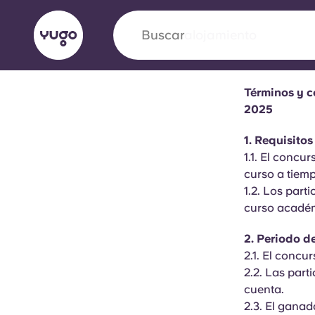
Buscar
ciudad
Términos y c
English (GB)
English (US)
2025
Acerca de
Ubicaciones
Más
1. Requisito
Portuguese
1.1. El concu
curso a tiem
1.2. Los part
curso acadé
Yugo VCARB: Impulsando un
en el alojamiento para estud
2. Periodo d
2.1. El concu
La colaboración pionera Yugocon VCARB impu
2.2. Las part
la ambición y momentos inolvidables para los
cuenta.
2.3. El gana