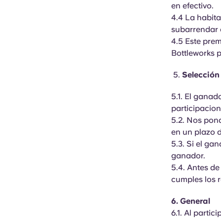
en efectivo.
4.4 La habit
subarrendar a
4.5 Este pre
Bottleworks p
5.
Selección
5.1. El ganad
participacion
5.2. Nos pon
en un plazo d
5.3. Si el ga
ganador.
5.4. Antes de
cumples los r
6. General
6.1. Al parti