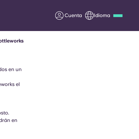
Cuenta
Idioma
ottleworks
Deutsch
Italian
French
Apply Now
ados en un
eworks el
Colabora con Yugo
entes
Información para los
padres
sto.
ndrán en
Ponte en contacto con
nosotros