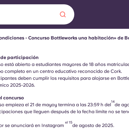
ondiciones - Concurso Bottleworks una habitación» de B
Chinese
Español
Català
s de participación
rso está abierto a estudiantes mayores de 18 años matricul
po completo en un centro educativo reconocido de Cork.
icipantes deben cumplir los requisitos para alojarse en Bottl
Quiénes somos
mico 2025-2026.
a nueva era
iantes
Preguntas frecu
el concurso
14
rso empieza el
21 de mayo
y termina a
las 23:59 h del
de ago
lsa la innovación,
icipaciones que lleguen después de la fecha límite no se te
 estudiantes.
Blog
el 15
dor se anunciará
en Instagram
de agosto de 2025.