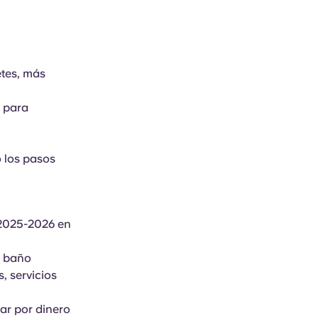
etes, más
o para
o los pasos
o 2025-2026 en
n baño
, servicios
ear por dinero