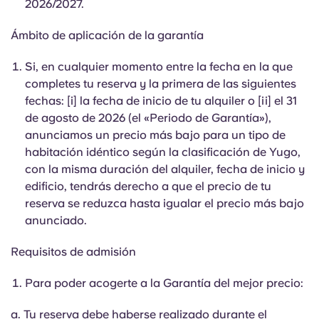
2026/2027.
English (GB)
Elige un país
Reserva ahora
Ámbito de aplicación de la garantía
Elige una ciudad
English (US)
Si, en cualquier momento entre la fecha en la que
Elige una residencia
completes tu reserva y la primera de las siguientes
Chinese
fechas: [i] la fecha de inicio de tu alquiler o [ii] el 31
Iniciar sesión
de agosto de 2026 (el «Periodo de Garantía»),
Español
anunciamos un precio más bajo para un tipo de
habitación idéntico según la clasificación de Yugo,
Català
con la misma duración del alquiler, fecha de inicio y
edificio, tendrás derecho a que el precio de tu
reserva se reduzca hasta igualar el precio más bajo
Deutsch
anunciado.
Italian
Requisitos de admisión
Para poder acogerte a la Garantía del mejor precio:
French
a. Tu reserva debe haberse realizado durante el