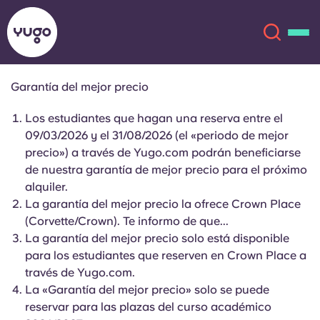
Garantía del mejor precio
Acerca de
English (GB)
Los estudiantes que hagan una reserva entre el
09/03/2026 y el 31/08/2026 (el «periodo de mejor
English (US)
precio») a través de Yugo.com podrán beneficiarse
Ubicaciones
de nuestra garantía de mejor precio para el próximo
alquiler.
Chinese
Español
Más
La garantía del mejor precio la ofrece Crown Place
(Corvette/Crown). Te informo de que...
Català
Deutsch
La garantía del mejor precio solo está disponible
para los estudiantes que reserven en Crown Place a
Italian
French
través de Yugo.com.
La «Garantía del mejor precio» solo se puede
Cuenta
Idioma
Portuguese
reservar para las plazas del curso académico