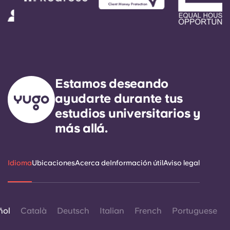
Estamos deseando
ayudarte durante tus
estudios universitarios y
más allá.
Idioma
Ubicaciones
Acerca de
Información útil
Aviso legal
ñol
Català
Deutsch
Italian
French
Portuguese