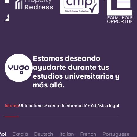
Estamos deseando
ayudarte durante tus
estudios universitarios y
más allá.
Idioma
Ubicaciones
Acerca de
Información útil
Aviso legal
ñol
Català
Deutsch
Italian
French
Portuguese