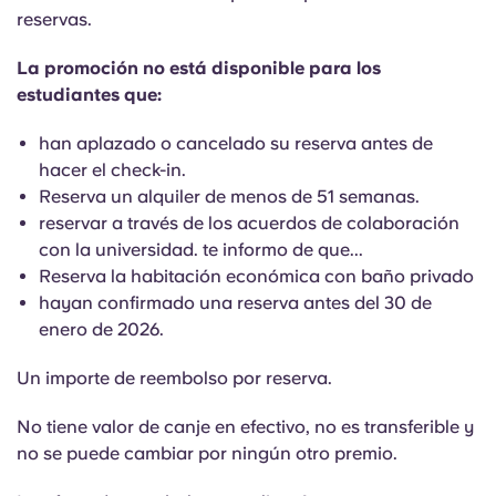
English (GB)
Elige un país
reservas.
Reserva ahora
Elige una ciudad
La promoción no está disponible para los
English (US)
estudiantes que:
Elige una residencia
Chinese
han aplazado o cancelado su reserva antes de
Iniciar sesión
hacer el check-in.
Reserva un alquiler de menos de 51 semanas.
Español
reservar a través de los acuerdos de colaboración
con la universidad. te informo de que...
Català
Reserva la habitación económica con baño privado
hayan confirmado una reserva antes del 30 de
Deutsch
enero de 2026.
Un importe de reembolso por reserva.
Italian
No tiene valor de canje en efectivo, no es transferible y
French
no se puede cambiar por ningún otro premio.