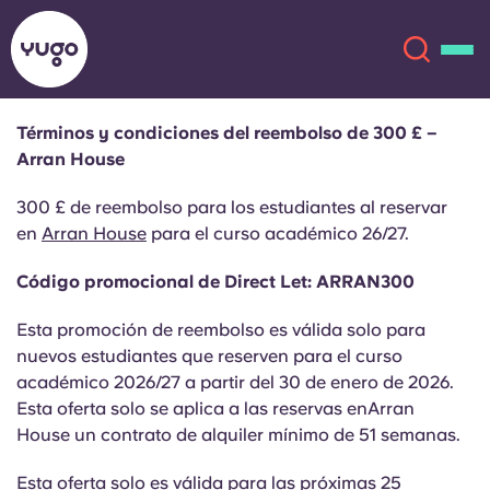
Términos y condiciones del reembolso de 300 £ –
Arran House
Acerca de
English (GB)
300 £ de reembolso para los estudiantes al reservar
English (US)
en
Arran House
para el curso académico 26/27.
Ubicaciones
Código promocional de Direct Let: ARRAN300
Chinese
Español
Más
Esta promoción de reembolso es válida solo para
Català
Deutsch
nuevos estudiantes que reserven para el curso
académico 2026/27 a partir del 30 de enero de 2026.
Esta oferta solo se aplica a las reservas enArran
Italian
French
House un contrato de alquiler mínimo de 51 semanas.
Cuenta
Idioma
Portuguese
Esta oferta solo es válida para las próximas 25