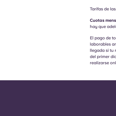
Tarifas de la
Cuotas mens
hay que adel
El pago de to
laborables an
llegada si tu
del primer dí
realizarse on