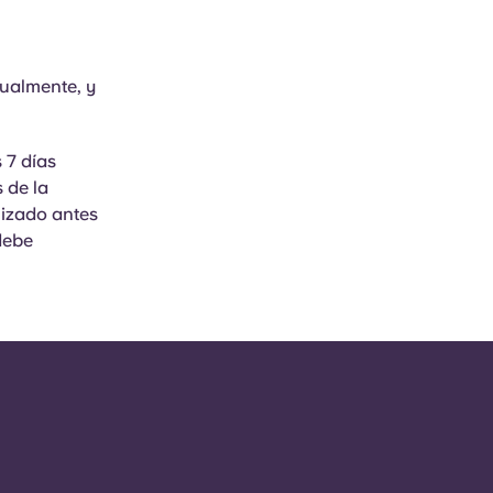
sualmente, y
 7 días
 de la
lizado antes
debe