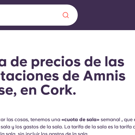
Chinese
Español
Català
a de precios de las
taciones de Amnis
e, en Cork.
Quiénes somos
a nueva era
iantes
Preguntas frecu
lsa la innovación,
icar las cosas, tenemos una
«cuota de sala»
semanal
,
que 
 estudiantes.
Blog
a sala y los gastos de la sala. La tarifa de la sala es la tarif
la sala, sin incluir los gastos de la sala.