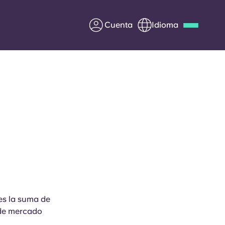
Cuenta
Idioma
Deutsch
Italian
French
Apply Now
Colabora con Yugo
entes
Información para los
padres
es la suma de
Ponte en contacto con
a de mercado
nosotros