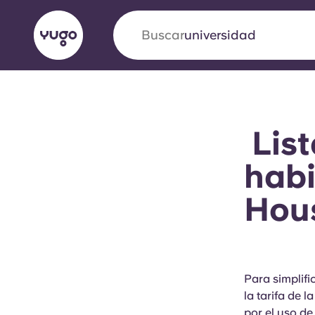
Buscar
universidad
English (GB)
English (US)
Acerca de
Ubicaciones
Más
List
Portuguese
habi
Hous
Yugo VCARB: Impulsando un
en el alojamiento para estud
La colaboración pionera Yugocon VCARB impu
Para simplif
la ambición y momentos inolvidables para los
la tarifa de l
por el uso de 