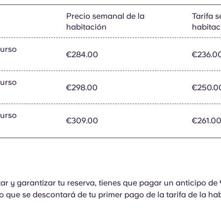
Precio semanal de la
Tarifa 
habitación
habitac
curso
€284.00
€236.0
curso
€298.00
€250.0
curso
€309.00
€261.0
r y garantizar tu reserva, tienes que pagar un anticipo de 9
o que se descontará de tu primer pago de la tarifa de la hab