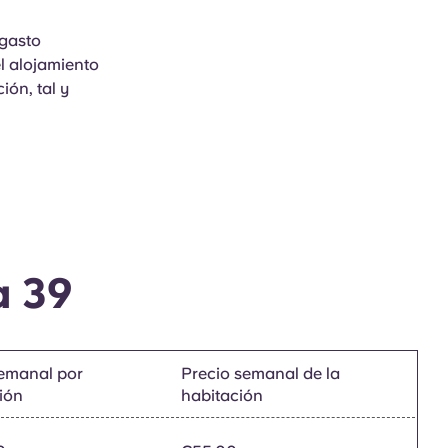
 gasto
l alojamiento
ión, tal y
a 39
semanal por
Precio semanal de la
ión
habitación