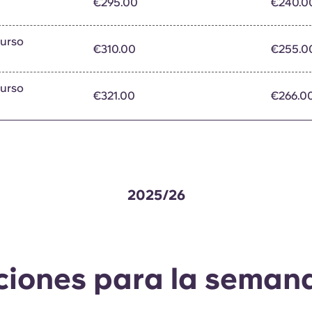
€295.00
€240.0
curso
€310.00
€255.0
curso
€321.00
€266.0
2025/26
iones para la seman