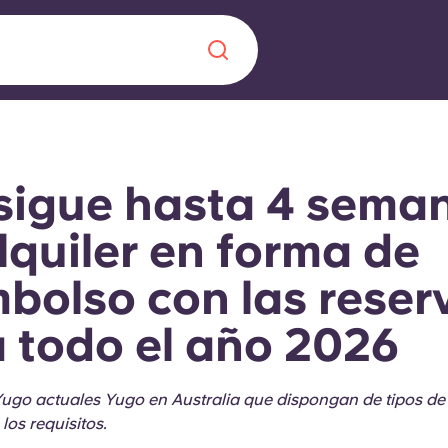
Chinese
Español
Català
sigue hasta 4 sema
lquiler en forma de
bolso con las reser
Quiénes somos
a nueva era
 todo el año 2026
iantes
Preguntas frecu
lsa la innovación,
Yugo actuales Yugo en Australia que dispongan de tipos de
 estudiantes.
Blog
os requisitos.