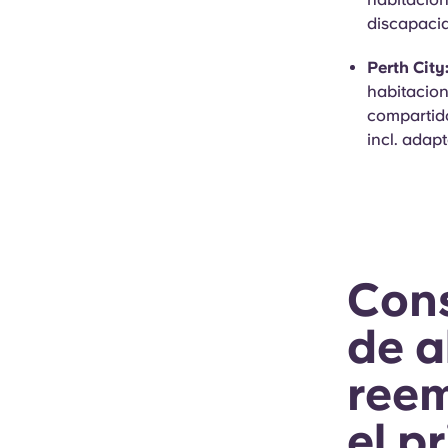
discapaci
Perth City
habitacion
compartido
incl. adap
Con
de a
reem
el p