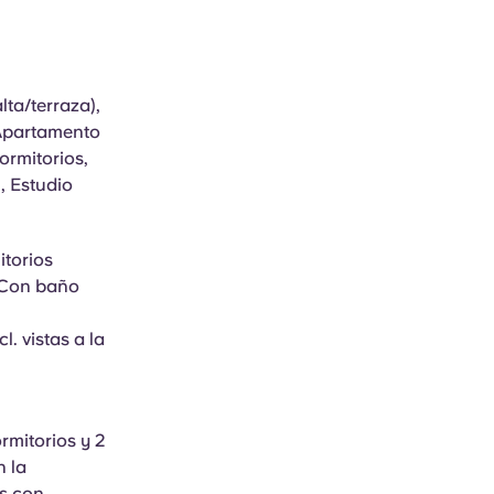
ta/terraza),
 Apartamento
ormitorios,
, Estudio
itorios
/Con baño
. vistas a la
rmitorios y 2
 la
s con