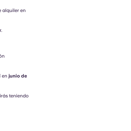
 alquiler en
r.
ión
lí en
junio de
uirás teniendo