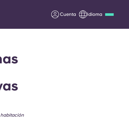
Cuenta
Idioma
Deutsch
Italian
French
Apply Now
nas
vas
Colabora con Yugo
entes
Información para los
padres
 habitación
Ponte en contacto con
nosotros