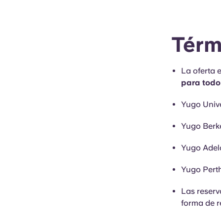
Térm
La oferta 
para todo
Yugo Univ
Yugo Berke
Yugo Adela
Yugo Perth
Las reserv
forma de r