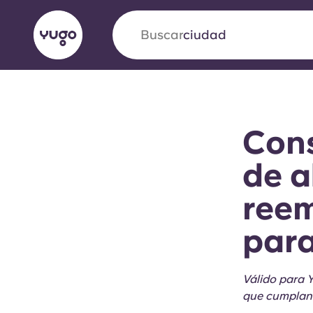
Buscar
país
English (GB)
English (US)
Acerca de
Ubicaciones
Más
Con
Portuguese
de a
reem
Yugo VCARB: Impulsando un
para
en el alojamiento para estud
La colaboración pionera Yugocon VCARB impu
Válido para 
la ambición y momentos inolvidables para los
que cumplan l