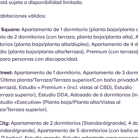
stá sujeta a disponibilidad limitada.
abitaciones válidos:
y Square:
Apartamento de 1 dormitorio (planta baja/planta al
o de 2 dormitorios (con terraza, planta baja/planta alta),
torios (planta baja/planta alta/dúplex), Apartamento de 4 d
udio (planta baja/planta alta/terraza), Premium (con terraza)
para personas con discapacidad.
treet:
Apartamento de 1 dormitorio, Apartamento de 3 dorm
/Última planta/Terraza/Terraza superior/Con baño privado
erraza), Estudio « Premium » (incl. vistas al CBD), Estudio
erraza superior), Estudio DDA, Adosado de 6 dormitorios (incl
studio «Executive» (Planta baja/Planta alta/Vistas al
a/Terraza superior).
ity:
Apartamento de 2 dormitorios (Standard/grande), 4 do
ndard/grande), Apartamento de 5 dormitorios (con baño en
/3 baños), Estudio grande, Estudio adaptado para persona