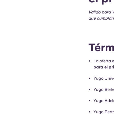
Válido para 
que cumplan l
Térm
La oferta 
para el p
Yugo Univ
Yugo Berke
Yugo Adela
Yugo Perth