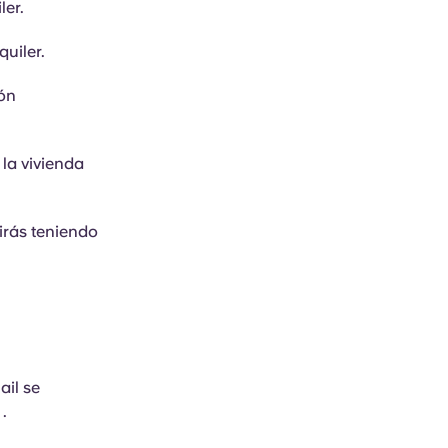
ler.
quiler.
ión
 la vivienda
uirás teniendo
il se
.