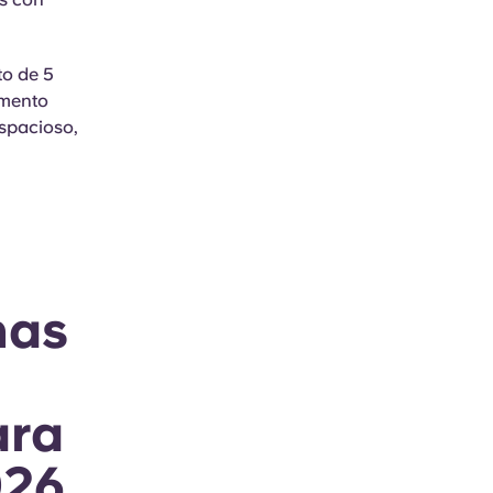
to de 5
amento
espacioso,
nas
ara
026