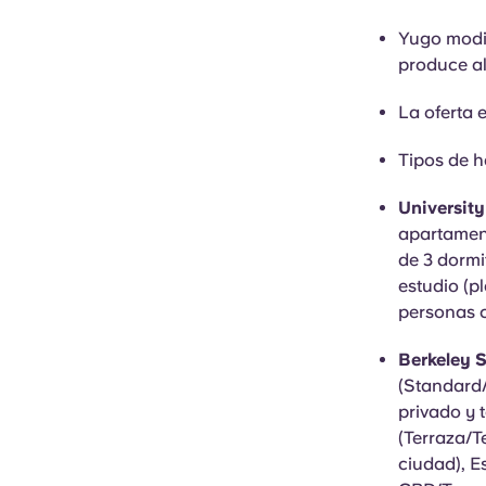
Yugo modif
produce al
La oferta e
Tipos de h
Universit
apartament
de 3 dormi
estudio (p
personas 
Berkeley S
(Standard
privado y t
(Terraza/T
ciudad), E