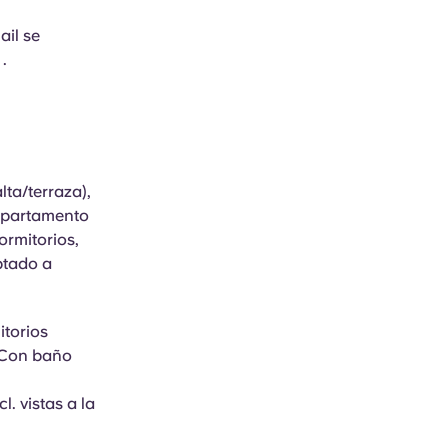
il se
.
ta/terraza),
 apartamento
ormitorios,
ptado a
itorios
/Con baño
. vistas a la