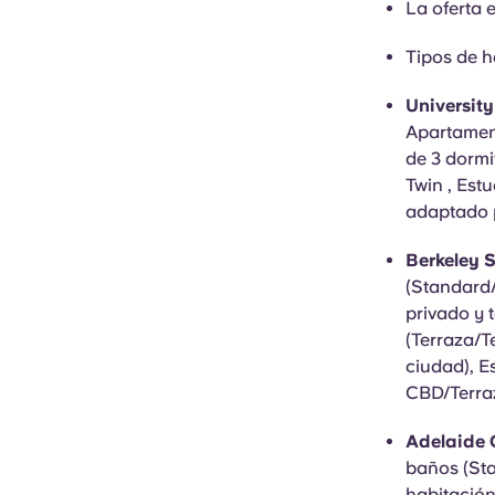
La oferta e
Tipos de h
Universit
Apartament
de 3 dormi
Twin , Est
adaptado 
Berkeley S
(Standard
privado y t
(Terraza/T
ciudad), E
CBD/Terraz
Adelaide C
baños (Sta
habitación