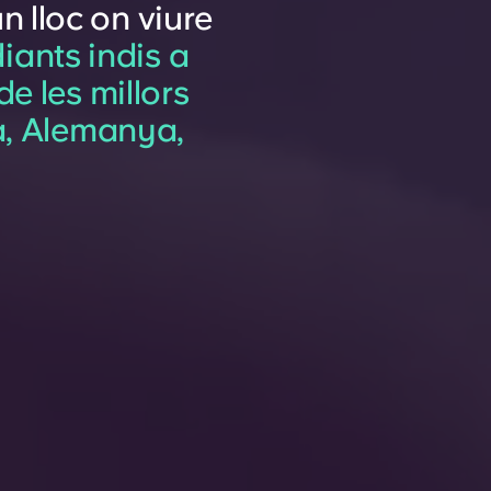
n lloc on viure
diants indis a
e les millors
a, Alemanya,