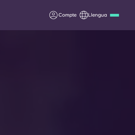
Compte
Llengua
Deutsch
Italian
French
Apply Now
Col·laborar amb Yugo
ents
Informació per a pares
Poseu-vos en contacte