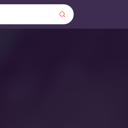
Chinese
Español
Català
Sobre nosaltres
a nova era
ts
Preguntes freqü
 fomenta la
Bloc
s per als estudiants.