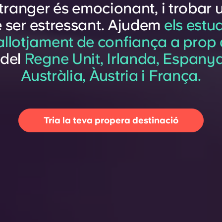
stranger és emocionant, i trobar u
e ser estressant. Ajudem
els estu
llotjament de confiança a prop d
del
Regne Unit, Irlanda, Espany
Austràlia, Àustria i França.
Tria la teva propera destinació