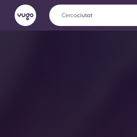
Cerca
camp
English (GB)
English (US)
Sobre
Ubicacions
Més
Portuguese
Yugo x VCARB: Impulsant un
en l'habitatge per a estudian
Yugo La col·laboració pionera de amb VCARB
innovació, l'ambició i els moments inoblidable