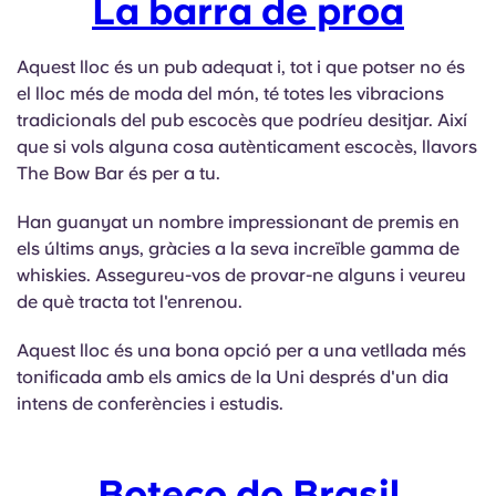
La barra de proa
Aquest lloc és un pub adequat i, tot i que potser no és
el lloc més de moda del món, té totes les vibracions
tradicionals del pub escocès que podríeu desitjar. Així
que si vols alguna cosa autènticament escocès, llavors
The Bow Bar és per a tu.
Han guanyat un nombre impressionant de premis en
els últims anys, gràcies a la seva increïble gamma de
whiskies. Assegureu-vos de provar-ne alguns i veureu
de què tracta tot l'enrenou.
Aquest lloc és una bona opció per a una vetllada més
tonificada amb els amics de la Uni després d'un dia
intens de conferències i estudis.
Boteco do Brasil