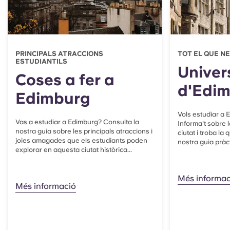
PRINCIPALS ATRACCIONS
TOT EL QUE N
ESTUDIANTILS
Univer
Coses a fer a
d'Edi
Edimburg
Vols estudiar a
Vas a estudiar a Edimburg? Consulta la
Informa't sobre l
nostra guia sobre les principals atraccions i
ciutat i troba la
joies amagades que els estudiants poden
nostra guia pràct
explorar en aquesta ciutat històrica...
Més informac
Més informació