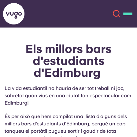
Els millors bars
Sobre
English (GB)
d'estudiants
English (US)
Ubicacions
d'Edimburg
Chinese
Español
Més
La vida estudiantil no hauria de ser tot treball ni joc,
sobretot quan vius en una ciutat tan espectacular com
Català
Deutsch
Edimburg!
Italian
French
És per això que hem compilat una llista d'alguns dels
millors bars d'estudiants d'Edimburg, perquè un cop
Compte
Llengua
tanqueu el portàtil pugueu sortir i gaudir de tota
Portuguese