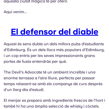
aquesta ciutat màgica té per oferir.
English (GB)
Selecciona un país
Reserva ara
Aquí venim...
Selecciona una ciutat
English (US)
Selecciona una residència
El defensor del diable
Chinese
Inicia la sessió
Español
Aquest és sens dubte un dels millors pubs d'estudiants
d'Edimburg. És un dels llocs més populars d'Edimburg,
i un cop entris per les seves impressionants grans
Català
portes de fusta entendràs per què.
Deutsch
The Devil's Advocate té un ambient increïble i una
enorme terrassa a l'aire lliure, perfecta per passar
temps relaxant-se amb els companys de curs després
Italian
d'un llarg dia d'estudi.
French
El menjar es prepara amb ingredients frescos de l'hort i
també hi ha una àmplia selecció de whisky i còctels.