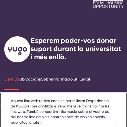
Esperem poder-vos donar
suport durant la universitat
i més enllà.
Llengua
Ubicacions
Sobre
Informació útil
Legal
Aquest lloc web utilitza cookies per millorar l'experiència
ñol
Català
Deutsch
Italian
French
Portuguese
de l'usuari i per analitzar el rendiment i el trànsit al nostre
lloc web. També compartim informació sobre el vostre ús
del nostre lloc amb els nostres socis de xarxes socials,
publicitat i anàlisi.