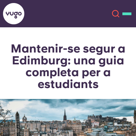
Mantenir-se segur a
Sobre
English (GB)
Edimburg: una guia
English (US)
Ubicacions
completa per a
estudiants
Chinese
Español
Més
Català
Deutsch
Italian
French
Compte
Llengua
Portuguese