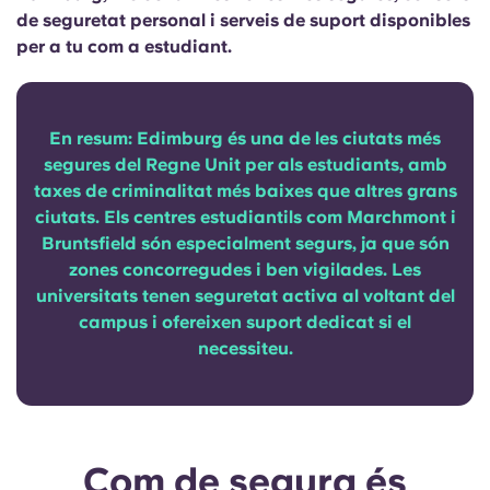
Portuguese
de seguretat personal i serveis de suport disponibles
per a tu com a estudiant.
En resum: Edimburg és una de les ciutats més
segures del Regne Unit per als estudiants, amb
taxes de criminalitat més baixes que altres grans
ciutats. Els centres estudiantils com Marchmont i
Bruntsfield són especialment segurs, ja que són
zones concorregudes i ben vigilades. Les
universitats tenen seguretat activa al voltant del
campus i ofereixen suport dedicat si el
necessiteu.
Com de segura és