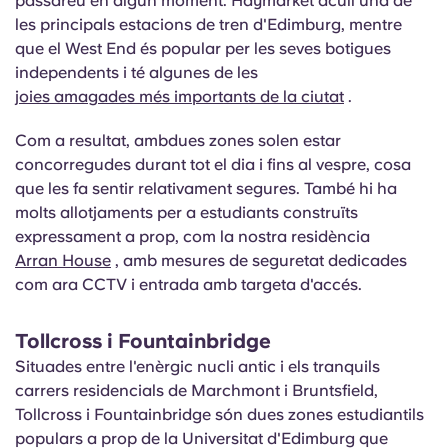
passareu en algun moment. Haymarket acull una de
les principals estacions de tren d'Edimburg, mentre
que el West End és popular per les seves botigues
independents i té algunes de les
joies amagades més importants de la ciutat
.
Com a resultat, ambdues zones solen estar
concorregudes durant tot el dia i fins al vespre, cosa
que les fa sentir relativament segures. També hi ha
molts allotjaments per a estudiants construïts
expressament a prop, com la nostra
residència
Arran House
, amb mesures de seguretat dedicades
com ara CCTV i entrada amb targeta d'accés.
Tollcross
i Fountainbridge
Situades entre l'enèrgic nucli antic i els tranquils
carrers residencials de Marchmont i Bruntsfield,
Tollcross i Fountainbridge són dues zones estudiantils
populars a prop de la Universitat d'Edimburg que