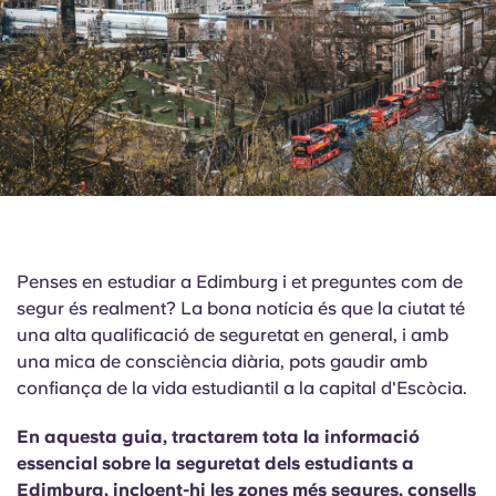
English (GB)
Selecciona un país
Reserva ara
Selecciona una ciutat
English (US)
Selecciona una residència
Chinese
Inicia la sessió
Español
Català
Penses en estudiar a Edimburg i et preguntes com de
segur és realment? La bona notícia és que la ciutat té
Deutsch
una alta qualificació de seguretat en general, i amb
una mica de consciència diària, pots gaudir amb
Italian
confiança de la vida estudiantil a la capital d'Escòcia.
En aquesta guia, tractarem tota la informació
French
essencial sobre la seguretat dels estudiants a
Edimburg, incloent-hi les zones més segures, consells