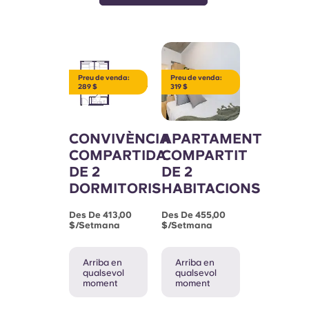
Preu de venda:
Preu de venda:
289 $
319 $
CONVIVÈNCIA
APARTAMENT
COMPARTIDA
COMPARTIT
DE 2
DE 2
DORMITORIS
HABITACIONS
Des De 413,00
Des De 455,00
$/setmana
$/setmana
Arriba en
Arriba en
qualsevol
qualsevol
moment
moment