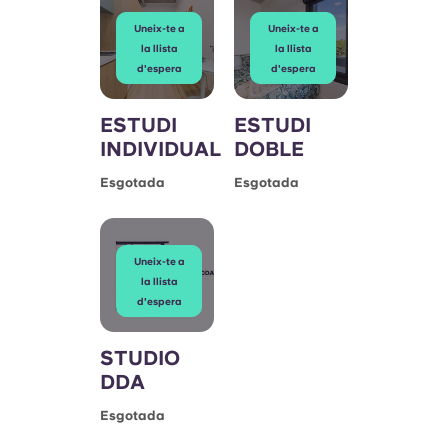
Uneix-te a
Uneix-te a
la llista
la llista
d'espera
d'espera
ESTUDI
ESTUDI
INDIVIDUAL
DOBLE
Esgotada
Esgotada
Uneix-te a
la llista
d'espera
STUDIO
DDA
Esgotada