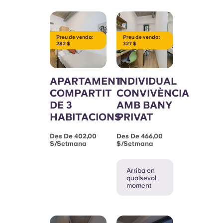
Preu de venda:
Preu de venda:
282 $
327 $
APARTAMENT
INDIVIDUAL
COMPARTIT
CONVIVÈNCIA
DE 3
AMB BANY
HABITACIONS
PRIVAT
Des De 402,00
Des De 466,00
$/setmana
$/setmana
Arriba en
qualsevol
moment