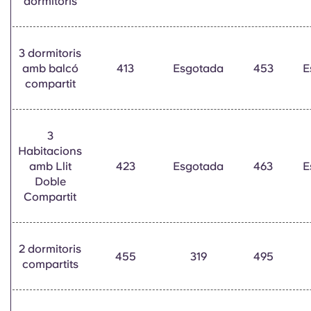
dormitoris
Portuguese
3 dormitoris
amb balcó
413
Esgotada
453
E
compartit
3
Habitacions
amb Llit
423
Esgotada
463
E
Doble
Compartit
2 dormitoris
455
319
495
compartits