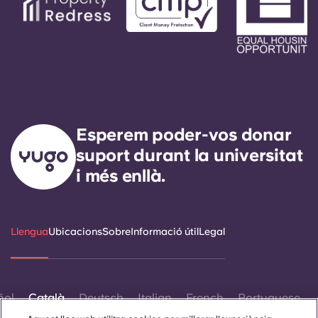
Esperem poder-vos donar
suport durant la universitat
i més enllà.
Llengua
Ubicacions
Sobre
Informació útil
Legal
ñol
Català
Deutsch
Italian
French
Portuguese