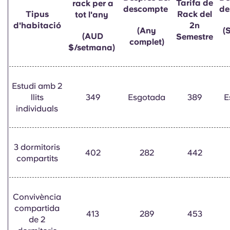
Tarifa de
rack per a
English (GB)
Selecciona un país
descompte
de
Tipus
Rack del
Reserva ara
tot l'any
d'habitació
2n
Selecciona una ciutat
(Any
(
English (US)
(AUD
Semestre
complet)
$/setmana)
Selecciona una residència
Chinese
Inicia la sessió
Estudi amb 2
Español
llits
349
Esgotada
389
E
individuals
Català
3 dormitoris
Deutsch
402
282
442
compartits
Italian
Convivència
French
compartida
413
289
453
de 2