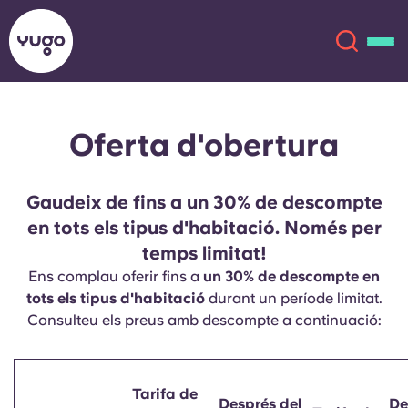
Oferta d'obertura
Sobre
English (GB)
English (US)
Ubicacions
Gaudeix de fins a un 30% de descompte
en tots els tipus d'habitació. Només per
Chinese
Español
Més
temps limitat!
Ens complau oferir fins a
un 30% de descompte en
Català
Deutsch
tots els tipus d'habitació
durant un període limitat.
Consulteu els preus amb descompte a continuació:
Italian
French
Compte
Llengua
Portuguese
Tarifa de
Després del
De