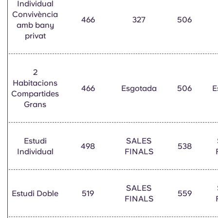
Individual
Convivència
466
327
506
amb bany
privat
2
Habitacions
466
Esgotada
506
E
Compartides
Grans
Estudi
SALES
498
538
Individual
FINALS
SALES
Estudi Doble
519
559
FINALS