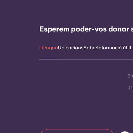
Esperem poder-vos donar sup
Llengua
Ubicacions
Sobre
Informació útil
L
En
(G