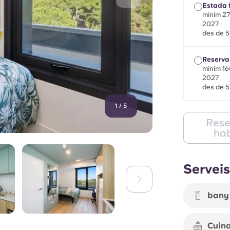
Estada f
mínim 270
2027
des de 5
Reserva 
mínim 160
2027
des de 5
1
/
5
Rese
hab
Serveis
bany 
Cuina