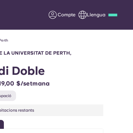
Compte
Llengua
Perth
Deutsch
Italian
French
Apply Now
 LA UNIVERSITAT DE PERTH,
di Doble
19,00 $/setmana
Col·laborar amb Yugo
upació
ents
Informació per a pares
itacions restants
Poseu-vos en contacte