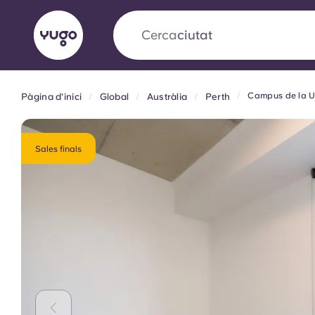
Cerca
camp
Campus de la Un
Pàgina d'inici
Global
Austràlia
Perth
English (GB)
English (US)
Sobre
Ubicacions
Més
Portuguese
Sales finals
Yugo x VCARB: Impulsant un
en l'habitatge per a estudian
Yugo La col·laboració pionera de amb VCARB
innovació, l'ambició i els moments inoblidable