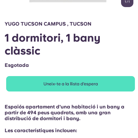
1
/
1
English (GB)
Selecciona un país
Reserva ara
Selecciona una ciutat
English (US)
YUGO TUCSON CAMPUS , TUCSON
Selecciona una residència
1 dormitori, 1 bany
Chinese
Inicia la sessió
clàssic
Español
Esgotada
Català
Uneix-te a la llista d'espera
Deutsch
Italian
Espaiós apartament d'una habitació i un bany a
partir de 494 peus quadrats, amb una gran
distribució de dormitori i bany.
French
Les característiques inclouen: