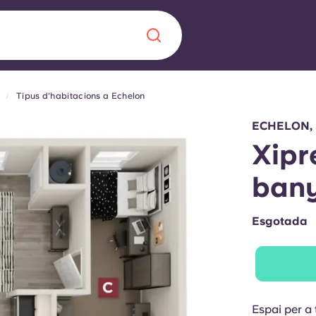
Tipus d'habitacions a Echelon
Chinese
Español
Català
ECHELON,
Xipre
ban
Sobre nosaltres
a nova era
Esgotada
ts
Preguntes freqü
 fomenta la
Bloc
s per als estudiants.
Espai per a 