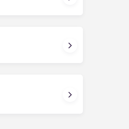
ris als nostres apartaments. Exploreu
ssitats.
 i un conjunt de mobiliari nou i
centre de West College Avenue i a
nt i cèntrica que proporciona als
nts a State College, PA, i arribar