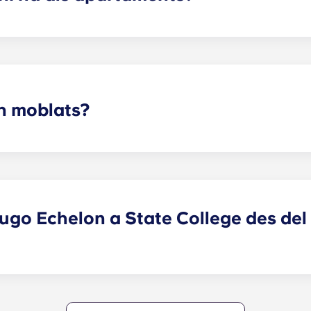
'estudi, suites d'estudi, de dos, tres, quatre i cinc dormito
nta per trobar la distribució perfecta per a les vostres nece
n moblats?
completament moblats amb elements interiors nous i moderns,
ls dormitoris!
ugo Echelon a State College des del
ix als Nittany Lions apartaments de Penn State situats al 
go Echelon at State College ofereix una propietat convenie
 comoditat, de manera que poden viure als nostres apartame