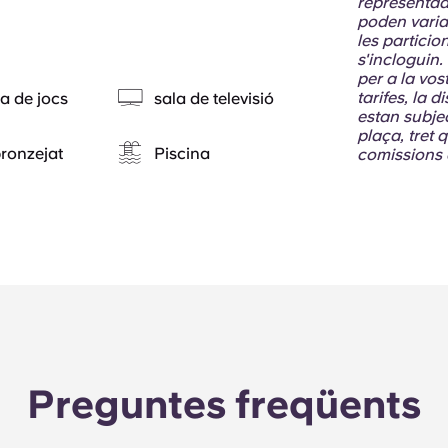
representade
poden variar
les particio
s'incloguin.
per a la vos
tarifes, la d
a de jocs
sala de televisió
estan subjec
plaça, tret 
 bronzejat
Piscina
comissions 
Preguntes freqüents