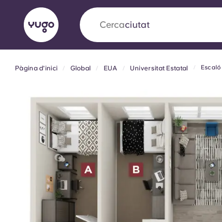
Cerca
ciutat
Escaló
Pàgina d'inici
Global
EUA
Universitat Estatal
English (GB)
English (US)
Sobre
Ubicacions
Més
Portuguese
Yugo x VCARB: Impulsant un
en l'habitatge per a estudian
Yugo La col·laboració pionera de amb VCARB
innovació, l'ambició i els moments inoblidable