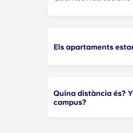
Yugo Echelon ofereix distribucions d
cadascun dels nostres plànols de pla
Els apartaments esta
Sí! Els nostres apartaments estan 
redissenyat a les zones comunes i a
Quina distància és? Y
campus?
Yugo Echelon at State College ofere
pocs passos del cor del campus. Yu
estudiants de Penn State la màxima