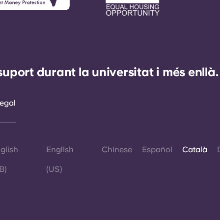
ort durant la universitat i més enllà.
egal
glish
English
Chinese
Español
Català
B)
(US)