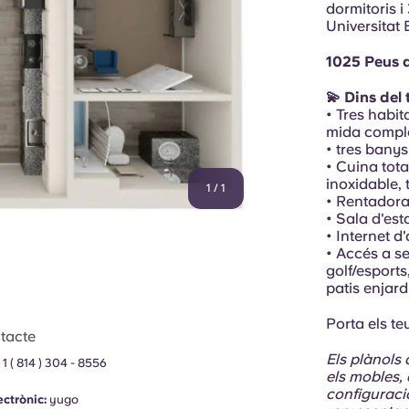
dormitoris 
Universitat 
1025 Peus 
💫 Dins del
• Tres habi
mida comple
• tres banys
• Cuina tot
inoxidable, 
1
/
1
• Rentadora
• Sala d'es
• Internet d'
• Accés a se
golf/esports
patis enjard
Porta els te
tacte
Els plànols 
 1 ( 814 ) 304 - 8556
els mobles, 
configuracio
ectrònic:
yugo