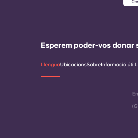
Esperem poder-vos donar sup
Llengua
Ubicacions
Sobre
Informació útil
L
En
(G