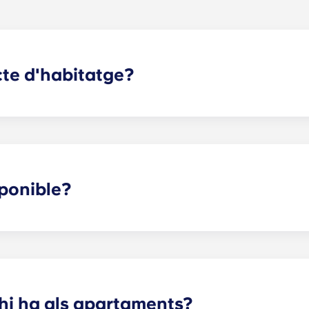
cte d'habitatge?
comencen abans del curs acadèmic, començant a l'agost i aca
 State.
ponible?
'establiment. Es poden aplicar certes tarifes; poseu-vos en
hi ha als apartaments?