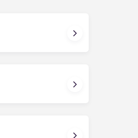
bant a finals de juliol, coincidint
 contacte amb nosaltres per obtenir