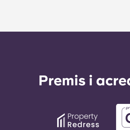
a classe ràpidament!
Premis i acre