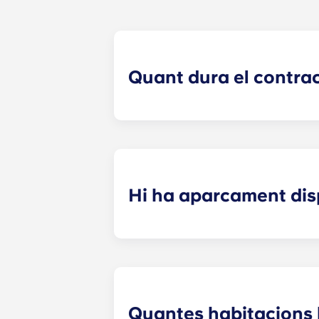
Quant dura el contra
Els nostres contractes d'habitatge 
amb el calendari acadèmic de Penn
Hi ha aparcament dis
Sí! Hi ha aparcament disponible a l
més informació.
Quantes habitacions 