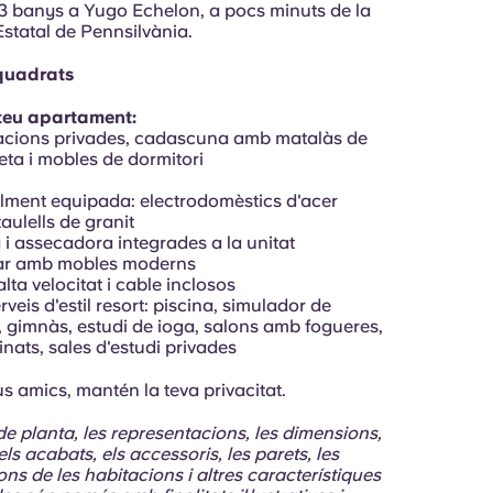
i 3 banys a Yugo Echelon, a pocs minuts de la
Estatal de Pennsilvània.
quadrats
 teu apartament:
tacions privades, cadascuna amb matalàs de
ta i mobles de dormitori
alment equipada: electrodomèstics d'acer
taulells de granit
 i assecadora integrades a la unitat
tar amb mobles moderns
alta velocitat i cable inclosos
rveis d'estil resort: piscina, simulador de
, gimnàs, estudi de ioga, salons amb fogueres,
inats, sales d'estudi privades
us amics, mantén la teva privacitat.
de planta, les representacions, les dimensions,
els acabats, els accessoris, les parets, les
ns de les habitacions i altres característiques