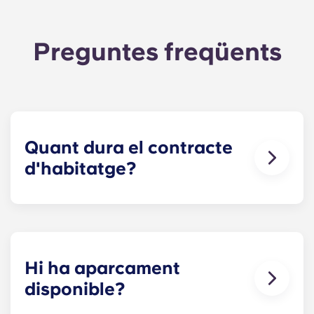
Preguntes freqüents
Quant dura el contracte
d'habitatge?
Els nostres contractes d'habitatge comencen
abans del curs acadèmic, començant a l'agost i
acabant a finals de juliol, coincidint amb el
calendari acadèmic de Penn State.
Hi ha aparcament
disponible?