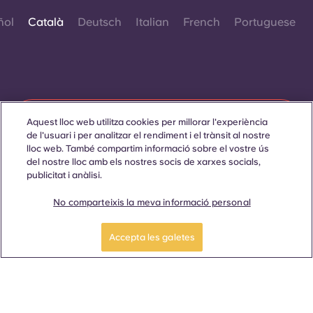
ñol
Català
Deutsch
Italian
French
Portuguese
Contacta amb nosaltres
Aquest lloc web utilitza cookies per millorar l'experiència
de l'usuari i per analitzar el rendiment i el trànsit al nostre
lloc web. També compartim informació sobre el vostre ús
del nostre lloc amb els nostres socis de xarxes socials,
publicitat i anàlisi.
© 2026. Tots els drets reservats.
Sempre que es mostrin paraules que denoten un gènere
específic en aquest lloc web, es pretén que s'apliquin a tothom
No comparteixis la meva informació personal
independentment del gènere.
Reserva ara
Accepta les galetes