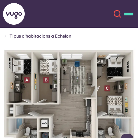
Tipus d'habitacions a Echelon
Sobre
English (GB)
English (US)
Ubicacions
Chinese
Español
Més
Català
Deutsch
Italian
French
Compte
Llengua
Portuguese