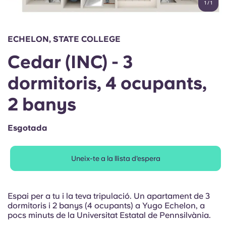
1
/
1
English (GB)
Selecciona un país
Reserva ara
Selecciona una ciutat
English (US)
ECHELON, STATE COLLEGE
Selecciona una residència
Cedar (INC) - 3
Chinese
Inicia la sessió
dormitoris, 4 ocupants,
Español
2 banys
Català
Esgotada
Deutsch
Uneix-te a la llista d'espera
Italian
Espai per a tu i la teva tripulació. Un apartament de 3
French
dormitoris i 2 banys (4 ocupants) a Yugo Echelon, a
pocs minuts de la Universitat Estatal de Pennsilvània.