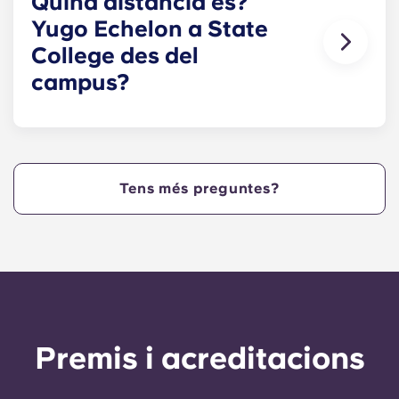
Quina distància és?
Yugo Echelon a State
College des del
campus?
Yugo Echelon at State College ofereix als Nittany
Lions apartaments de Penn State situats al centre
de West College Avenue i a pocs passos del cor
del campus. Yugo Echelon at State College
Tens més preguntes?
ofereix una propietat convenient i cèntrica que
proporciona als estudiants de Penn State la
màxima comoditat, de manera que poden viure
als nostres apartaments a State College, PA, i
arribar a classe ràpidament!
Premis i acreditacions