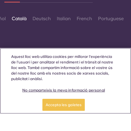
ñol
Català
Deutsch
Italian
French
Portuguese
Aquest lloc web utilitza cookies per millorar l'experiència
Contacta amb nosaltres
de l'usuari i per analitzar el rendiment i el trànsit al nostre
lloc web. També compartim informació sobre el vostre ús
del nostre lloc amb els nostres socis de xarxes socials,
publicitat i anàlisi.
© 2026. Tots els drets reservats.
Sempre que es mostrin paraules que denoten un gènere
No comparteixis la meva informació personal
específic en aquest lloc web, es pretén que s'apliquin a tothom
independentment del gènere.
Sol·licita ara
Fes un recorregut
Accepta les galetes