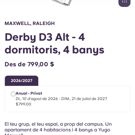
1
/
1
English (GB)
Selecciona un país
Reserva ara
Selecciona una ciutat
English (US)
MAXWELL, RALEIGH
Selecciona una residència
Derby D3 Alt - 4
Chinese
Inicia la sessió
dormitoris, 4 banys
Español
Des de 799,00 $
Català
2026/2027
Deutsch
Anual - Privat
Dl., 10 d'agost de 2026 - DIM., 21 de juliol de 2027
Italian
$799.00
French
El teu grup, el teu espai, a prop del campus. Un
apartament de 4 habitacions i 4 banys a Yugo