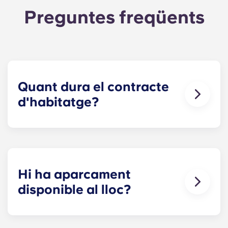
Preguntes freqüents
Quant dura el contracte
d'habitatge?
El contracte d'habitatge per als nostres
apartaments de Raleigh té una durada de 12
mesos, començant a l'agost i acabant al juliol.
Hi ha aparcament
disponible al lloc?
Sí! Yugo Maxwell a Raleigh té un aparcament
situat a la primera planta de l'edifici, de manera