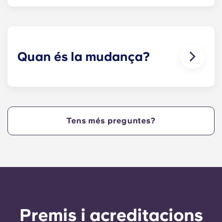
Sí. Els nostres apartaments admeten mascotes.
Quan és la mudança?
Estem encantats de donar la benvinguda als
residents i oferir-los la possibilitat de mudar-se
abans de la data d'inici acadèmic de la NCSU!
Tens més preguntes?
Premis i acreditacions