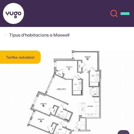
Tipus d'habitacions a Maxwell
Sobre
English (GB)
Tarifes reduïdes!
English (US)
Ubicacions
Chinese
Español
Més
Català
Deutsch
Italian
French
Compte
Llengua
Portuguese