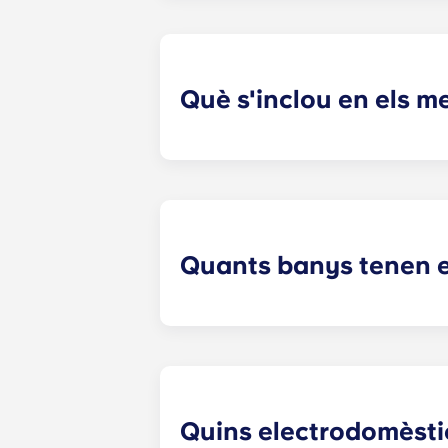
teus programes preferits en marató
Què s'inclou en els 
Els pagaments a terminis inclouen l
la llum, mobles de disseny, televiso
Quants banys tenen 
El nombre de banys de cada aparta
Quins electrodomèsti