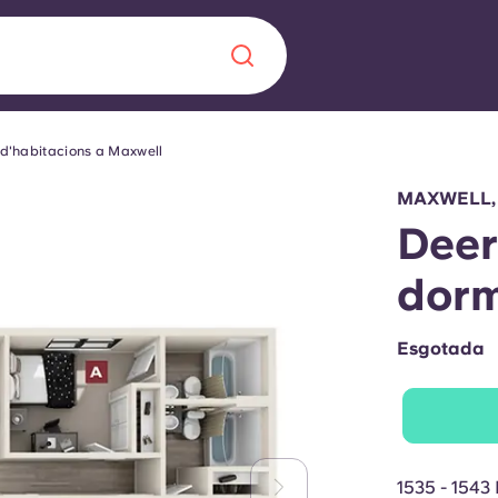
 d'habitacions a Maxwell
Chinese
Español
Català
MAXWELL,
Deer
dorm
Sobre nosaltres
a nova era
Esgotada
ts
Preguntes freqü
 fomenta la
Bloc
s per als estudiants.
1535 - 1543