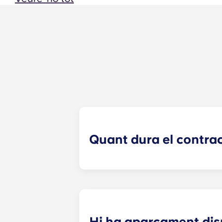
Quant dura el contra
El contracte d'habitatge per als n
juliol.
Hi ha aparcament disp