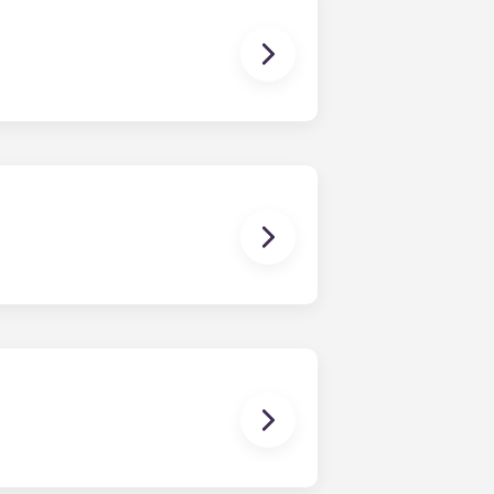
xí que també tenim aquestes
tandard a Raleigh ofereix
rtaments de tres habitacions i
iar i fer els deures fins a veure els