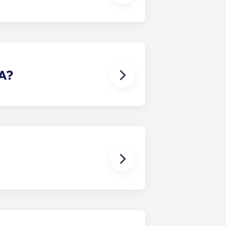
vera d'acer inoxidable, un
ida completa.
A?
característiques modificades per a