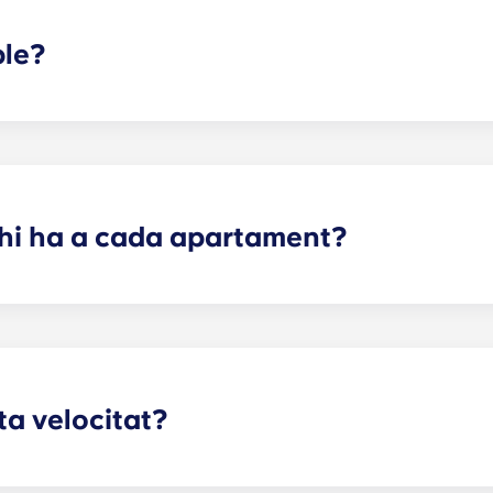
ble?
eixen l'ambient de vida en una residència universitària, ai
 nosaltres per a més detalls!
hi ha a cada apartament?
ada apartament varia segons la distribució seleccionada. S
nts d'una habitació, apartaments de dues habitacions, apa
.
lta velocitat?
exió a Internet d'alta velocitat fiable per a tot, des d'estud