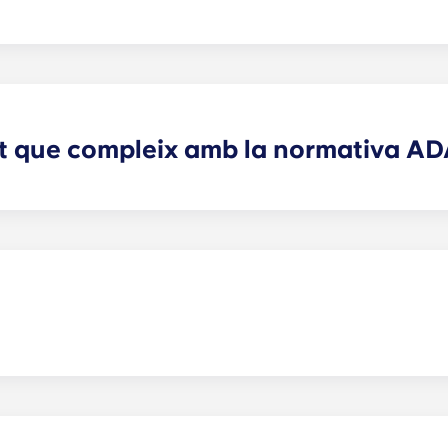
ots els electrodomèstics necessaris. Cada cuina té una ne
. A més, cada unitat inclou una rentadora i assecadora de m
t que compleix amb la normativa AD
 la normativa d'accessibilitat amb els adults (ADA) tenen 
en mascotes.