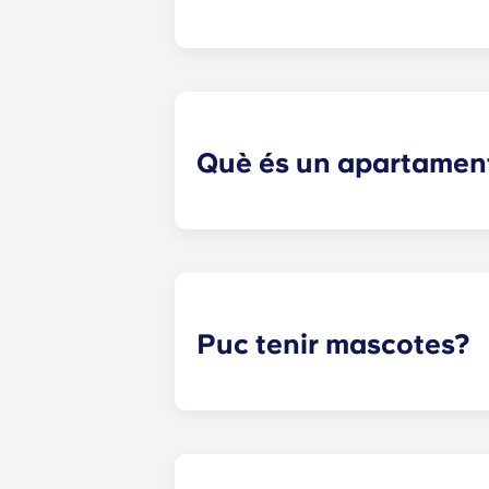
Cada apartament està equipat amb t
rentaplats, un microones i un forn
Què és un apartamen
Els apartaments que compleixen amb
l'accessibilitat.
Puc tenir mascotes?
Sí. Els nostres apartaments admet