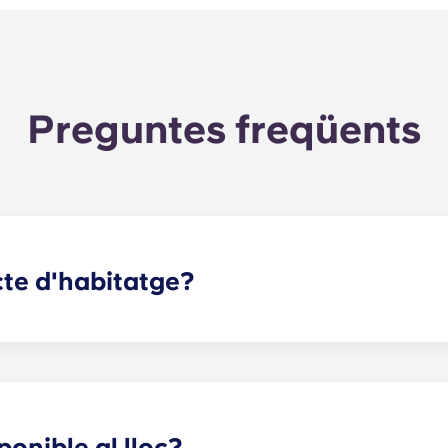
Preguntes freqüents
cte d'habitatge?
ostres apartaments de Raleigh té una durada de 12 mesos, co
onible al lloc?