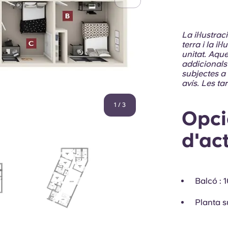
La il·lustra
terra i la i
unitat. Aques
addicionals 
subjectes a
avís. Les tar
1
/
3
Opci
d'act
Balcó
: 
Planta s