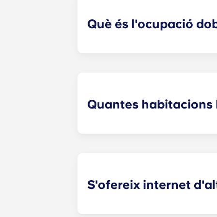
Què és l'ocupació do
Sabem que alguns estudiants prefer
opcions. Poseu-vos en contacte amb
Quantes habitacions 
El nombre exacte d'habitacions a c
apartaments tipus estudi, apartame
apartaments de quatre habitacions
S'ofereix internet d'a
Sí! Entenem la importància d'una conn