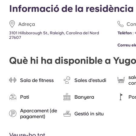
Informació de la residència
Adreça
Con
3101 Hillsborough St., Raleigh, Carolina del Nord
Telèfon
:
27607
Correu el
Què hi ha disponible a Yug
sal
Sala de fitness
Sales d'estudi
co
Pati
Banyera
Po
Aparcament (de
Gestió in situ
pagament)
Veure-ho tot