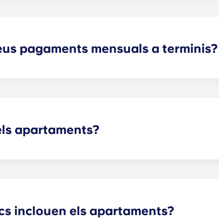
.
meus pagaments mensuals a terminis?
'ús de cable, internet d'alta velocitat, aigua i clavegueram,
rs de pantalla plana i serveis de control de plagues.
els apartaments?
ment varia segons la distribució seleccionada.
cs inclouen els apartaments?