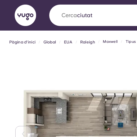
Cerca
camp
Maxwell
Tipus
Pàgina d'inici
Global
EUA
Raleigh
English (GB)
English (US)
Sobre
Ubicacions
Més
Portuguese
Yugo x VCARB: Impulsant un
en l'habitatge per a estudian
Yugo La col·laboració pionera de amb VCARB
innovació, l'ambició i els moments inoblidable