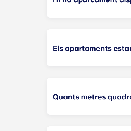
Sí! Yugo Maxwell a Raleigh té un ap
fins a la teva planta. Si tries afe
L'aparcament és limitat, així que as
Els apartaments esta
Tots els apartaments de la nostra c
televisor; taula de centre; tamborets d
Quants metres quadrat
Els nostres apartaments per a estu
privacitat. Tot i que cada unitat és