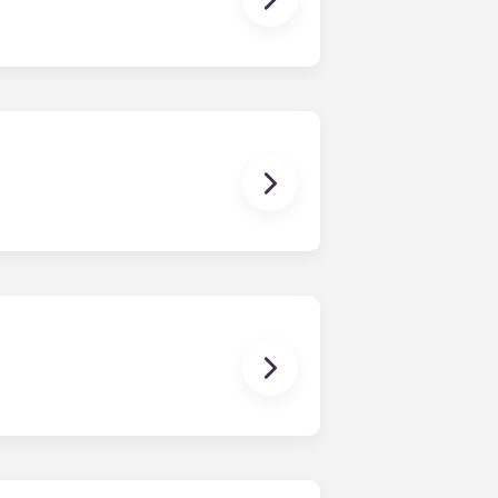
a que podràs pujar amb l'ascensor
era que sempre sabràs on aparcar.
oldràs portar un cotxe.
m: un sofà; televisor i suport per a
nit; i calaixos de tocador.
 l'emmagatzematge com per a la
leccionada.