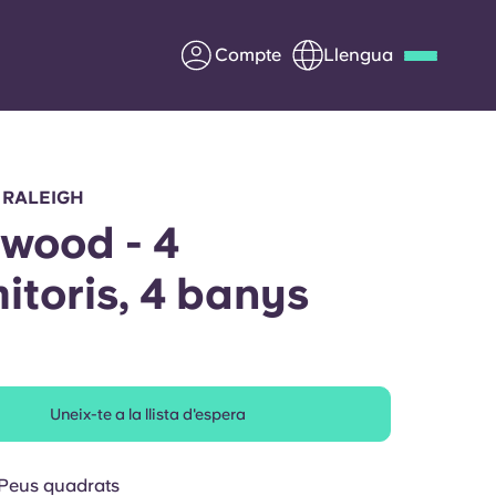
Compte
Llengua
Deutsch
Italian
French
Apply Now
 RALEIGH
wood - 4
itoris, 4 banys
Col·laborar amb Yugo
ents
Informació per a pares
Uneix-te a la llista d'espera
Poseu-vos en contacte
 Peus quadrats