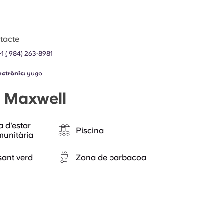
tacte
+1
(
984) 263-8981
ectrònic:
yugo
o Maxwell
a d'estar
Piscina
munitària
sant verd
Zona de barbacoa