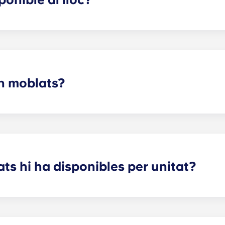
arcament situat a la primera planta de l'edifici, de maner
gir aparcament, se't assignarà una plaça específica, de man
segura't d'avisar a l'oficina de lloguer quan sàpigues que v
n moblats?
omunitat estan completament moblats. Això vol dir que incloe
e bar; llit i estructura de llit; escriptori i cadira; tauleta de 
s hi ha disponibles per unitat?
diants són espaiosos i ofereixen un espai òptim tant per a
 espaiosa, la superfície exacta varia segons la distribució se