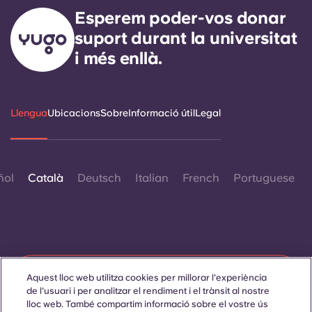
Esperem poder-vos donar
suport durant la universitat
i més enllà.
Llengua
Ubicacions
Sobre
Informació útil
Legal
ñol
Català
Deutsch
Italian
French
Portuguese
Contacta amb nosaltres
Aquest lloc web utilitza cookies per millorar l'experiència
de l'usuari i per analitzar el rendiment i el trànsit al nostre
lloc web. També compartim informació sobre el vostre ús