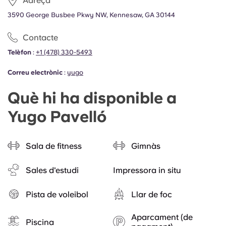
Adreça
3590 George Busbee Pkwy NW, Kennesaw, GA 30144
Contacte
Telèfon
:
+1 (478) 330-5493
Correu electrònic
:
yugo
Què hi ha disponible a
Yugo Pavelló
Sala de fitness
Gimnàs
Sales d'estudi
Impressora in situ
Pista de voleibol
Llar de foc
Aparcament (de
Piscina