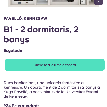
1
/
1
English (GB)
Selecciona un país
Reserva ara
Selecciona una ciutat
English (US)
PAVELLÓ, KENNESAW
Selecciona una residència
B1 - 2 dormitoris, 2
Chinese
Inicia la sessió
banys
Español
Esgotada
Català
Uneix-te a la llista d'espera
Deutsch
Italian
Dues habitacions, una ubicació fantàstica a
Kennesaw. Un apartament de 2 dormitoris i 2 banys a
Yugo Pavelló, a pocs minuts de la Universitat Estatal
French
de Kennesaw.
924 Peus quadrats