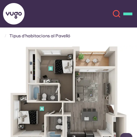
Tipus d'habitacions al Pavelló
Sobre
English (GB)
English (US)
Ubicacions
Chinese
Español
Més
Català
Deutsch
Italian
French
Compte
Llengua
Portuguese