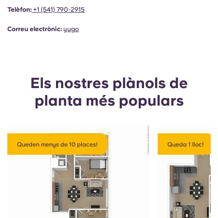
Portuguese
Telèfon:
+1
(541) 790-2915
Correu electrònic:
yugo
Els nostres plànols de
planta més populars
Queden menys de 10 places!
Queda 1 lloc!