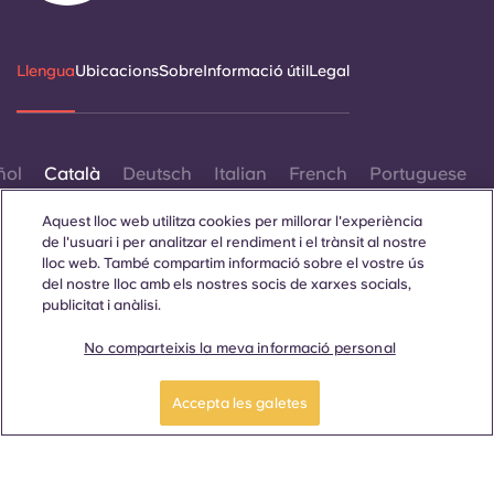
Llengua
Ubicacions
Sobre
Informació útil
Legal
ñol
Català
Deutsch
Italian
French
Portuguese
Aquest lloc web utilitza cookies per millorar l'experiència
de l'usuari i per analitzar el rendiment i el trànsit al nostre
lloc web. També compartim informació sobre el vostre ús
del nostre lloc amb els nostres socis de xarxes socials,
publicitat i anàlisi.
Contacta amb nosaltres
No comparteixis la meva informació personal
Reserva ara
Accepta les galetes
© 2026. Tots els drets reservats.
Sempre que es mostrin paraules que denoten un gènere
específic en aquest lloc web, es pretén que s'apliquin a tothom
independentment del gènere.