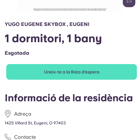
1
/
1
English (GB)
Selecciona un país
Reserva ara
Selecciona una ciutat
English (US)
YUGO EUGENE SKYBOX , EUGENI
Selecciona una residència
1 dormitori, 1 bany
Chinese
Inicia la sessió
Esgotada
Español
Uneix-te a la llista d'espera
Català
Deutsch
Informació de la residència
Italian
Adreça
1425 Villard St, Eugeni, O 97403
French
Contacte