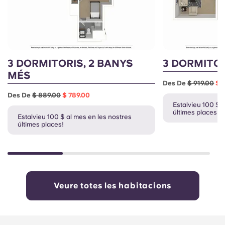
3 DORMITORIS, 2 BANYS
3 DORMITOR
MÉS
Des De
$ 919.00
$ 
Des De
$ 889.00
$ 789.00
Estalvieu 100 $ 
últimes places!
Estalvieu 100 $ al mes en les nostres
últimes places!
Veure totes les habitacions