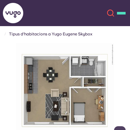
Tipus d'habitacions a Yugo Eugene Skybox
Sobre
English (GB)
English (US)
Ubicacions
Chinese
Español
Més
Català
Deutsch
Italian
French
Compte
Llengua
Portuguese