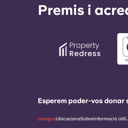
Premis i acre
Esperem poder-vos donar sup
Llengua
Ubicacions
Sobre
Informació útil
L