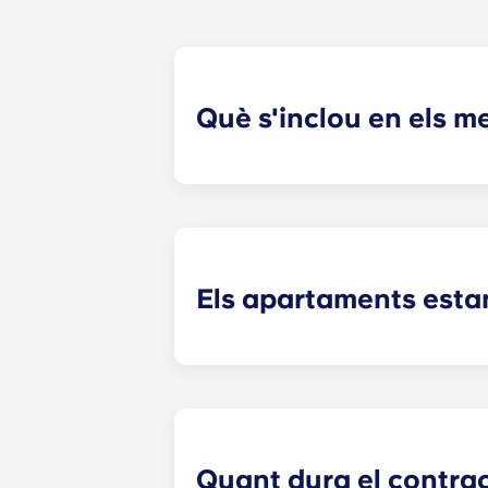
Què s'inclou en els 
Per a la vostra comoditat, els pagam
pantalla plana, control de plagues i
Els apartaments esta
Quan et mudes a Yugo A Crestline, a
i una tauleta de nit a les habitacions
electrodomèstics d'acer inoxidable.
Quant dura el contra