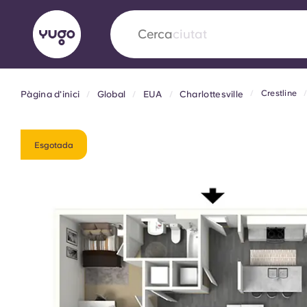
Cerca
ciutat
Crestline
Pàgina d'inici
Global
EUA
Charlottesville
English (GB)
English (US)
Sobre
Ubicacions
Més
Portuguese
Esgotada
Yugo x VCARB: Impulsant un
en l'habitatge per a estudian
Yugo La col·laboració pionera de amb VCARB
innovació, l'ambició i els moments inoblidable