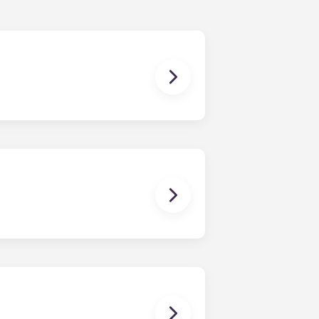
igua, mobles elegants, televisors de
m un llit, un escriptori amb cadira
e centre, un televisor i