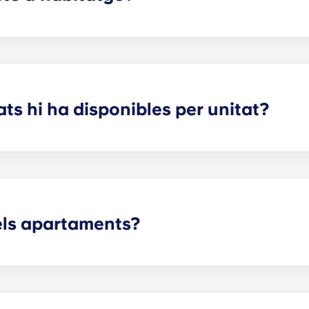
durant un any. Si necessites una opció especial, truca'ns o 
s hi ha disponibles per unitat?
estudiant tingui molt espai d'emmagatzematge i privacitat 
tribució i el nombre d'habitacions que hàgiu triat.
els apartaments?
habitatge dependrà de la distribució. Oferim distribucions q