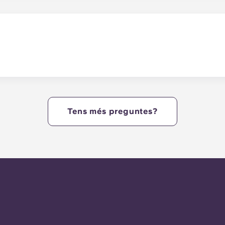
ínia sigui un èxit. Compreu productes bàsics a les nostres bo
ser més flexible o acabeu la lectura assignada en una de les
en mascotes.
Tens més preguntes?