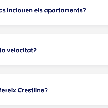
cs inclouen els apartaments?
cinte de Charlottesville estan equipats amb tots els electro
plats, microones i forn. Totes les unitats també inclouen r
lta velocitat?
n Internet per a tot, com ara veure programes i pel·lícules en 
ir-se al dia de les darreres notícies. Per tant, oferim Internet
fereix Crestline?
e, a prop de la UVA, ofereixen una llarga llista de caracterí