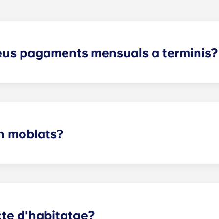
meus pagaments mensuals a terminis?
ents a terminis cobreixen Internet d'alta velocitat, cable, a
 l'ús de les nostres comoditats de luxe.
n moblats?
 Charlottesville, tens mobles esperant-te. Generalment oferi
. Per a la sala d'estar i la cuina, oferim un sofà, una taula d
cte d'habitatge?