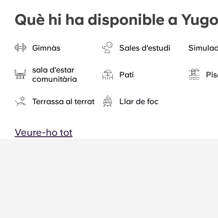
Què hi ha disponible a Yugo
Gimnàs
Sales d'estudi
Simulad
sala d'estar
Pati
Pis
comunitària
Terrassa al terrat
Llar de foc
Veure-ho tot