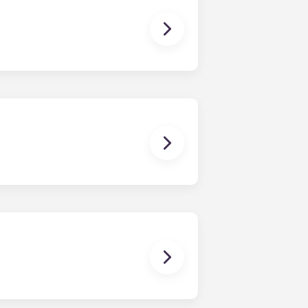
domèstics necessaris per cuinar un
entadora i assecadora.
streaming, fer recerca de treballs,
 d'alta velocitat a tots els
stiques per fer que la vostra