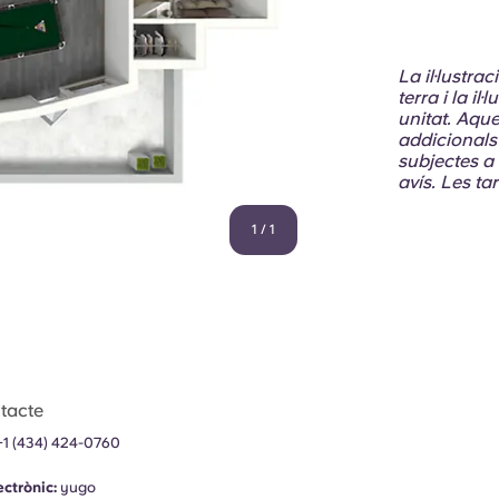
La il·lustra
terra i la i
unitat. Aques
addicionals 
subjectes a
avís. Les tar
1
/
1
tacte
+1 (434) 424-0760
ectrònic:
yugo