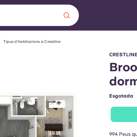
Tipus d'habitacions a Crestline
Chinese
Español
Català
CRESTLIN
Broo
dorm
Sobre nosaltres
a nova era
Esgotada
ts
Preguntes freqü
 fomenta la
Bloc
s per als estudiants.
994 Peus q