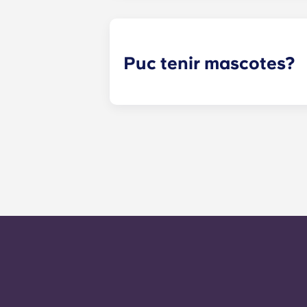
experiència a la Universitat de Virg
piscina, feu una classe de ioga per 
Puc tenir mascotes?
Sí. Els nostres apartaments admet