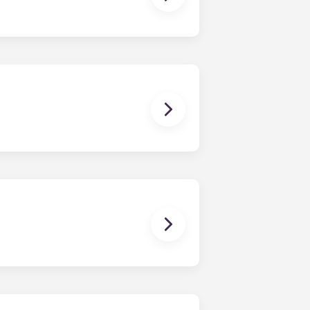
vine a visitar-nos!
a cada apartament. Tanmateix, les
ue van des d'un dormitori fins a