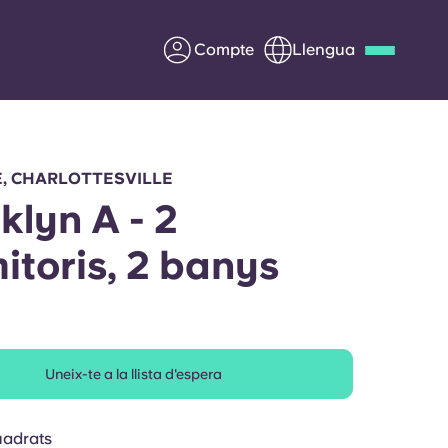
Compte
Llengua
Deutsch
Italian
French
Apply Now
E, CHARLOTTESVILLE
klyn A - 2
itoris, 2 banys
Col·laborar amb Yugo
ents
Informació per a pares
Uneix-te a la llista d'espera
Poseu-vos en contacte
uadrats