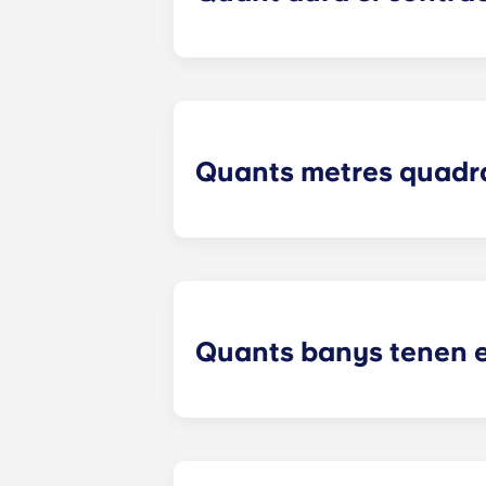
A Crestline, normalment pots llogar 
Quants metres quadrat
Yugo Crestline garanteix que cada 
mesures exactes dependran de la dis
Quants banys tenen 
El nombre de dormitoris del vostre 
plànols de fins a quatre dormitoris.