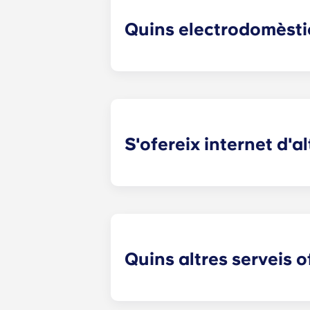
Quins electrodomèsti
Els nostres apartaments fora del re
àpat gourmet, com ara nevera, renta
S'ofereix internet d'a
Els estudiants universitaris utilitze
publicar a les xarxes socials i manten
apartaments.
Quins altres serveis o
Aquests apartaments a Charlottesvill