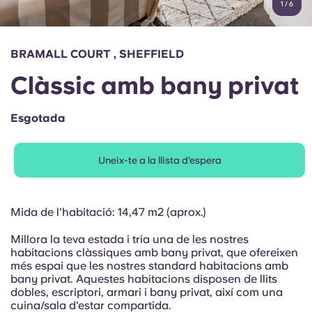
1
/
6
English (GB)
Selecciona un país
Reserva ara
Selecciona una ciutat
English (US)
BRAMALL COURT , SHEFFIELD
Selecciona una residència
Clàssic amb bany privat
Chinese
Inicia la sessió
Esgotada
Español
Uneix-te a la llista d'espera
Català
Deutsch
Mida de l'habitació: 14,47 m2 (aprox.)
Millora la teva estada i tria una de les nostres
Italian
habitacions clàssiques amb bany privat, que ofereixen
més espai que les nostres standard habitacions amb
bany privat. Aquestes habitacions disposen de llits
French
dobles, escriptori, armari i bany privat, així com una
cuina/sala d'estar compartida.