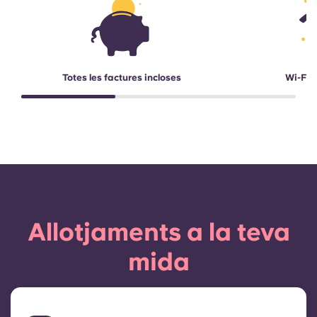
Totes les factures incloses
Wi-Fi d
Allotjaments a la teva
mida