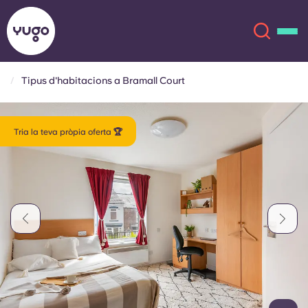
Tipus d'habitacions a Bramall Court
Sobre
English (GB)
Tria la teva pròpia oferta 🏆
English (US)
Ubicacions
Chinese
Español
Més
Català
Deutsch
Italian
French
Compte
Llengua
Portuguese