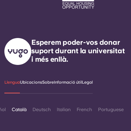
Esperem poder-vos donar
suport durant la universitat
i més enllà.
Llengua
Ubicacions
Sobre
Informació útil
Legal
ñol
Català
Deutsch
Italian
French
Portuguese