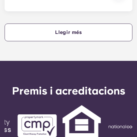
Sí, si feu els pagaments del vostre allotjament a
terminis, necessitareu un avalador per assegurar-
vos que podeu completar els pagaments a temps.
Llegir més
Un avalador assumirà la responsabilitat de fer els
pagaments en nom vostre si no podeu fer-ho, per
qualsevol motiu. Si teniu dificultats per fer un
pagament a terminis, parleu primer amb el nostre
equip d'assistència; el vostre avalador només
s'utilitzarà com a últim recurs.
Premis i acreditacions