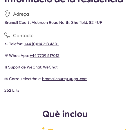
Adreça
Bramall Court , Alderson Road North, Sheffield, S2 4UF
Contacte
📞 Telèfon:
+44 (0)114 213 4601
💬 WhatsApp:
+44 7709 517012
📱Suport de WeChat:
WeChat
📧 Correu electrònic:
bramallcourt@ yugo .com
262 Llits
Què inclou