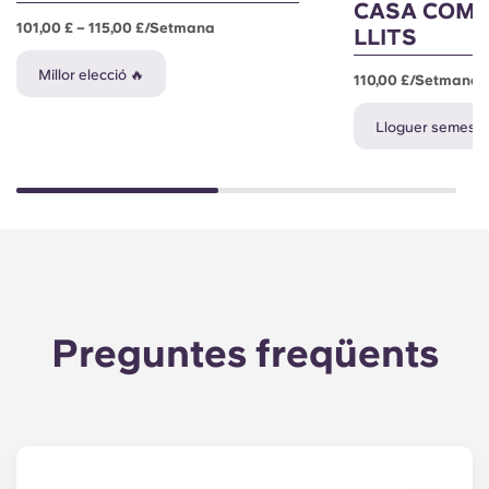
CASA COMP
101,00 £ – 115,00 £/setmana
LLITS
Millor elecció 🔥
110,00 £/setmana
Lloguer semestra
Preguntes freqüents