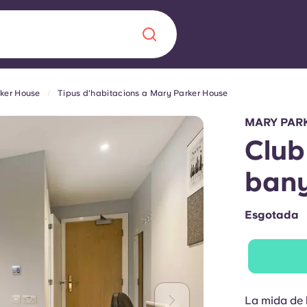
ker House
Tipus d'habitacions a Mary Parker House
Chinese
Español
Català
MARY PAR
Club
bany
Sobre nosaltres
a nova era
Esgotada
ts
Preguntes freqü
 fomenta la
Bloc
s per als estudiants.
La mida de l