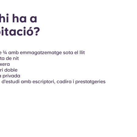
hi ha a
bitació?
de ¾ amb emmagatzematge sota el llit
ta de nit
xera
i doble
 privada
 d'estudi amb escriptori, cadira i prestatgeries