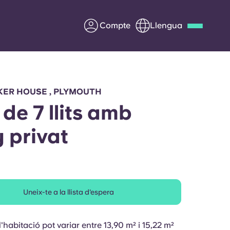
Compte
Llengua
Deutsch
Italian
French
Apply Now
KER HOUSE , PLYMOUTH
 de 7 llits amb
 privat
Col·laborar amb Yugo
ents
Informació per a pares
Uneix-te a la llista d'espera
Poseu-vos en contacte
'habitació pot variar entre 13,90 m² i 15,22 m²