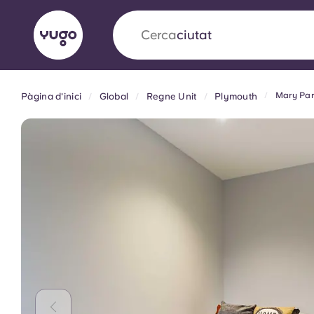
Cerca
ciutat
Mary Par
Pàgina d'inici
Global
Regne Unit
Plymouth
English (GB)
English (US)
Sobre
Ubicacions
Més
Portuguese
Yugo x VCARB: Impulsant un
en l'habitatge per a estudian
Yugo La col·laboració pionera de amb VCARB
innovació, l'ambició i els moments inoblidable