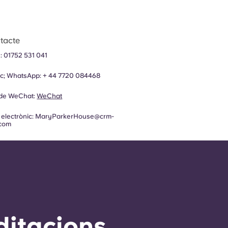
tacte
n:
01752 531 041
 ac; WhatsApp:
+ 44
7720 084468
 de WeChat:
WeChat
 electrònic:
MaryParkerHouse@crm-
.com
ditacions