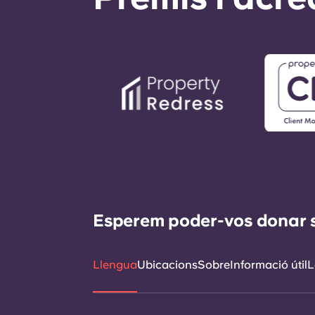
Esperem poder-vos donar sup
Llengua
Ubicacions
Sobre
Informació útil
L