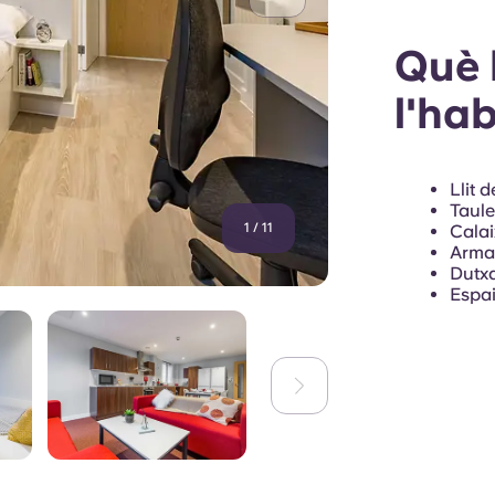
Què 
l'ha
Llit 
Taule
1
/
11
Calai
Armar
Dutxa
Espai