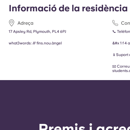
Informació de la residència
Adreça
Con
17 Apsley Rd, Plymouth, PL4 6PJ
📞 Telèfo
what3words: ///
fins.nou.àngel
&#x 1 f 4
📱Suport
📧 Correu
students
Premis i acre