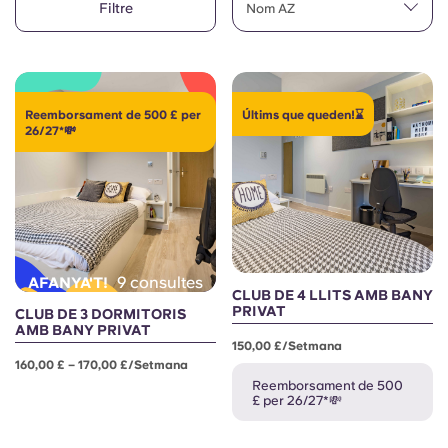
Filtre
English (GB)
Nom AZ
Selecciona un país
Reserva ara
Selecciona una ciutat
English (US)
Selecciona una residència
Reemborsament de 500 £ per
Últims que queden!⌛
Chinese
26/27*💸
Inicia la sessió
Español
Català
9 consultes
AFANYA'T!
Deutsch
CLUB DE 4 LLITS AMB BANY
PRIVAT
CLUB DE 3 DORMITORIS
AMB BANY PRIVAT
Italian
150,00 £/setmana
160,00 £ – 170,00 £/setmana
Reemborsament de 500
French
£ per 26/27*💸