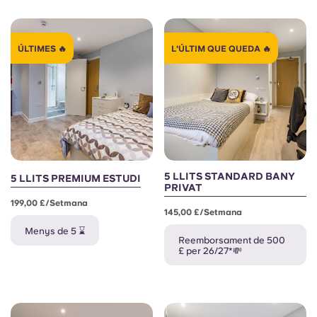
Portuguese
ÚLTIMES 🔥
L'ÚLTIM QUE QUEDA 🔥
5 LLITS STANDARD BANY
5 LLITS PREMIUM ESTUDI
PRIVAT
199,00 £/setmana
145,00 £/setmana
Menys de 5 ⌛
Reemborsament de 500
£ per 26/27*💸