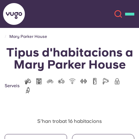
Mary Parker House
Tipus d'habitacions a
Sobre
English (GB)
Mary Parker House
English (US)
Ubicacions
Chinese
Español
Més
Serveis
Català
Deutsch
Italian
French
S'han trobat 16 habitacions
Compte
Llengua
Portuguese