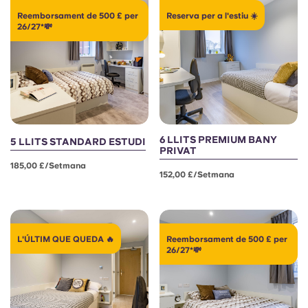
Reemborsament de 500 £ per
Reserva per a l'estiu ☀️
26/27*💸
6 LLITS PREMIUM BANY
5 LLITS STANDARD ESTUDI
PRIVAT
185,00 £/setmana
152,00 £/setmana
L'ÚLTIM QUE QUEDA 🔥
Reemborsament de 500 £ per
26/27*💸