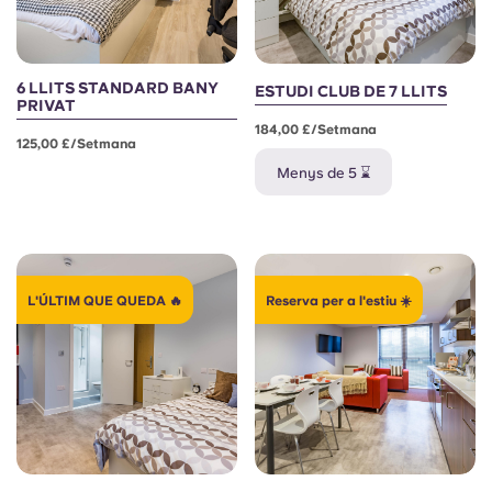
6 LLITS STANDARD BANY
ESTUDI CLUB DE 7 LLITS
PRIVAT
184,00 £/setmana
125,00 £/setmana
Menys de 5 ⌛
L'ÚLTIM QUE QUEDA 🔥
Reserva per a l'estiu ☀️