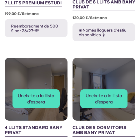
CLUB DE 8 LLITS AMB BANY
7 LLITS PREMIUM ESTUDI
PRIVAT
199,00 £/setmana
120,00 £/setmana
Reemborsament de 500
☀️Només lloguers d'estiu
£ per 26/27*💸
disponibles ☀️
Uneix-te a la llista
Uneix-te a la llista
d'espera
d'espera
4 LLITS STANDARD BANY
CLUB DE 5 DORMITORIS
PRIVAT
AMB BANY PRIVAT