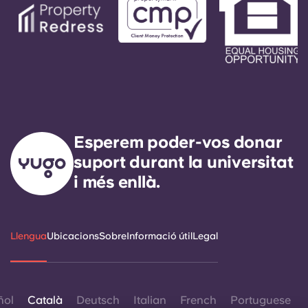
Esperem poder-vos donar
suport durant la universitat
i més enllà.
Llengua
Ubicacions
Sobre
Informació útil
Legal
ñol
Català
Deutsch
Italian
French
Portuguese