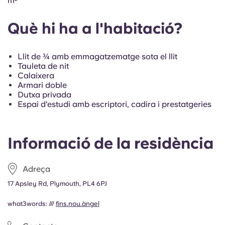
m²
Portuguese
Què hi ha a l'habitació?
Llit de ¾ amb emmagatzematge sota el llit
Tauleta de nit
Calaixera
Armari doble
Dutxa privada
Espai d'estudi amb escriptori, cadira i prestatgeries
Informació de la residència
Adreça
17 Apsley Rd, Plymouth, PL4 6PJ
what3words: ///
fins.nou.àngel