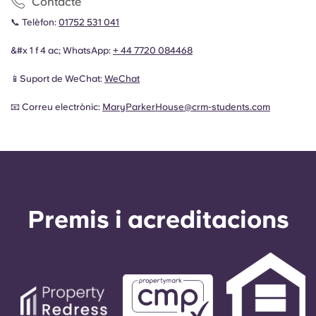
Contacte
📞 Telèfon:
01752 531 041
&#x 1 f 4 ac; WhatsApp:
+ 44
7720 084468
📱Suport de WeChat:
WeChat
📧 Correu electrònic:
MaryParkerHouse@crm-students.com
Premis i acreditacions