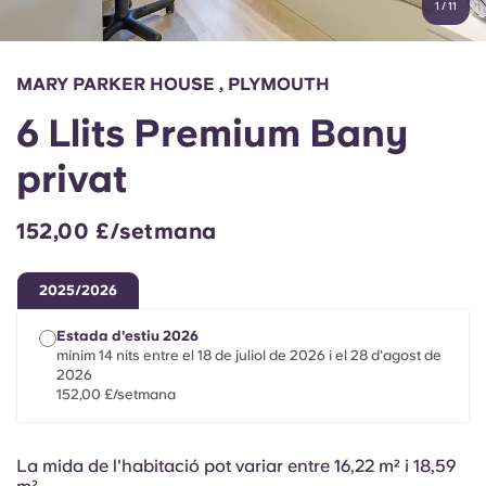
1
/
11
English (GB)
Selecciona un país
Reserva ara
Selecciona una ciutat
English (US)
MARY PARKER HOUSE , PLYMOUTH
Selecciona una residència
6 Llits Premium Bany
Chinese
Inicia la sessió
privat
Español
152,00 £/setmana
Català
2025/2026
Deutsch
Estada d'estiu 2026
mínim 14 nits entre el 18 de juliol de 2026 i el 28 d'agost de
Italian
2026
152,00 £/setmana
French
La mida de l'habitació pot variar entre 16,22 m² i 18,59