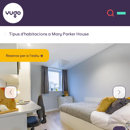
Tipus d'habitacions a Mary Parker House
Sobre
English (GB)
Reserva per a l'estiu ☀️
English (US)
Ubicacions
Chinese
Español
Més
Català
Deutsch
Italian
French
Compte
Llengua
Portuguese