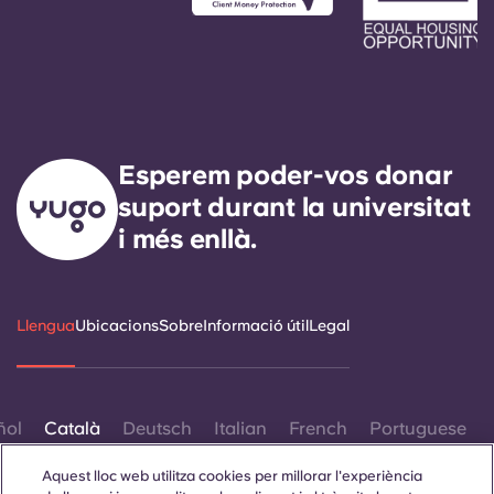
Esperem poder-vos donar
suport durant la universitat
i més enllà.
Llengua
Ubicacions
Sobre
Informació útil
Legal
ñol
Català
Deutsch
Italian
French
Portuguese
Aquest lloc web utilitza cookies per millorar l'experiència