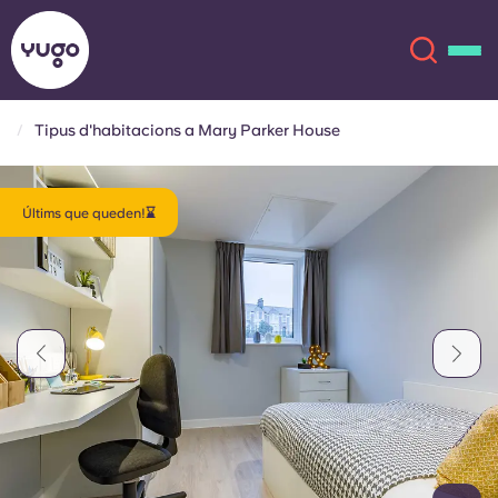
Tipus d'habitacions a Mary Parker House
Sobre
English (GB)
Últims que queden!⌛
English (US)
Ubicacions
Chinese
Español
Més
Català
Deutsch
Italian
French
Compte
Llengua
Portuguese