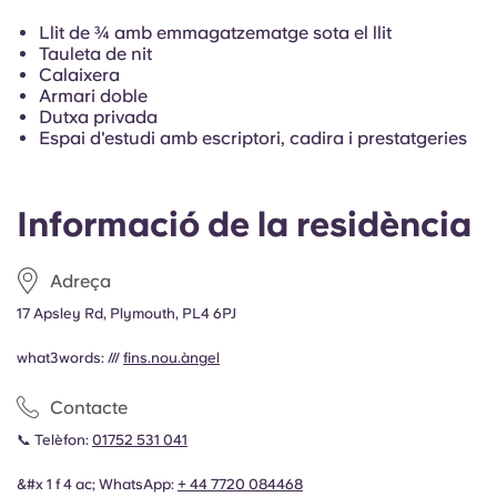
Portuguese
Llit de ¾ amb emmagatzematge sota el llit
Tauleta de nit
Calaixera
Armari doble
Dutxa privada
Espai d'estudi amb escriptori, cadira i prestatgeries
Informació de la residència
Adreça
17 Apsley Rd, Plymouth, PL4 6PJ
what3words: ///
fins.nou.àngel
Contacte
📞 Telèfon:
01752 531 041
&#x 1 f 4 ac; WhatsApp:
+ 44
7720 084468