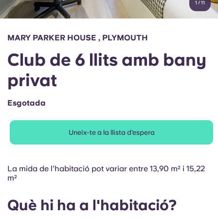
1
/
11
English (GB)
Selecciona un país
Reserva ara
Selecciona una ciutat
English (US)
MARY PARKER HOUSE , PLYMOUTH
Selecciona una residència
Club de 6 llits amb bany
Chinese
Inicia la sessió
privat
Español
Esgotada
Català
Uneix-te a la llista d'espera
Deutsch
Italian
La mida de l'habitació pot variar entre 13,90 m² i 15,22
m²
French
Què hi ha a l'habitació?