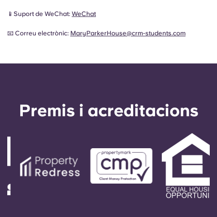
📱Suport de WeChat:
WeChat
📧 Correu electrònic:
MaryParkerHouse@crm-students.com
Premis i acreditacions