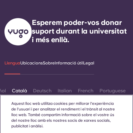
Esperem poder-vos donar
suport durant la universitat
i més enllà.
Llengua
Ubicacions
Sobre
Informació útil
Legal
ñol
Català
Deutsch
Italian
French
Portuguese
Aquest lloc web utilitza cookies per millorar l'experiència
de l'usuari i per analitzar el rendiment i el trànsit al nostre
lloc web. També compartim informació sobre el vostre ús
del nostre lloc amb els nostres socis de xarxes socials,
publicitat i anàlisi.
Contacta amb nosaltres