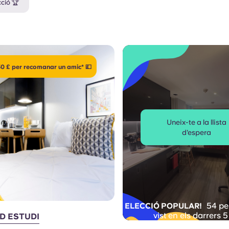
cció 🏆
0 £ per recomanar un amic* 💷
Uneix-te a la llista
d'espera
54 pe
ELECCIÓ POPULAR!
vist en els darrers 5
D ESTUDI