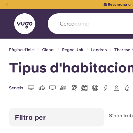
👯 Recomana un 
Cerca
camp
Pàgina d'inici
Global
Regne Unit
Londres
Therese 
English (GB)
English (US)
Sobre
Ubicacions
Més
Tipus d'habitacio
Portuguese
Serveis
Yugo x VCARB: Impulsant un
en l'habitatge per a estudian
S'han troba
Filtra per
Yugo La col·laboració pionera de amb VCARB
innovació, l'ambició i els moments inoblidable