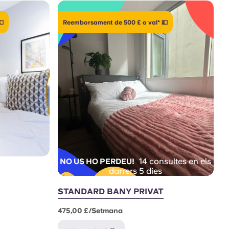
💷
Reemborsament de 500 £ o val* 💷
14 consultes en els
NO US HO PERDEU!
darrers 5 dies
STANDARD BANY PRIVAT
475,00 £/setmana