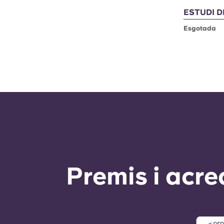
ESTUDI D
Esgotada
Premis i acre