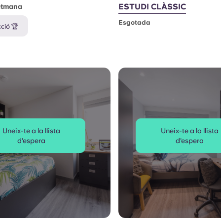
ESTUDI CLÀSSIC
etmana
Esgotada
cció 🏆
Uneix-te a la llista
Uneix-te a la llista
d'espera
d'espera