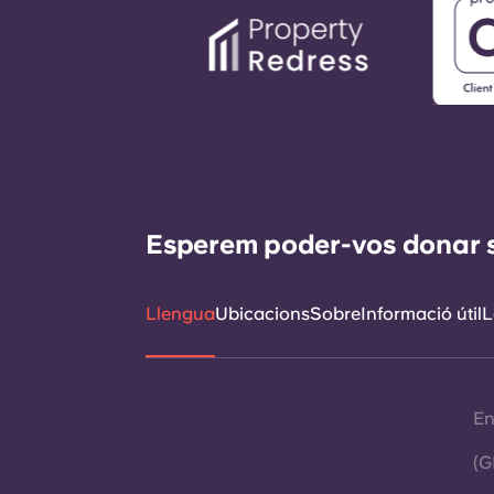
Esperem poder-vos donar sup
Llengua
Ubicacions
Sobre
Informació útil
L
En
(G