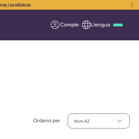
mes i condicions.
Compte
Llengua
Deutsch
Italian
French
Apply Now
Col·laborar amb Yugo
ents
Informació per a pares
Ordena per
Nom AZ
Poseu-vos en contacte