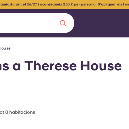
amic durant el 26/27 i aconsegueix 250 £ per persona.
S'apliquen els ter
House
Chinese
Español
Català
ns a Therese House
Sobre nosaltres
a nova era
ts
Preguntes freqü
t 8 ​​habitacions
 fomenta la
Bloc
s per als estudiants.