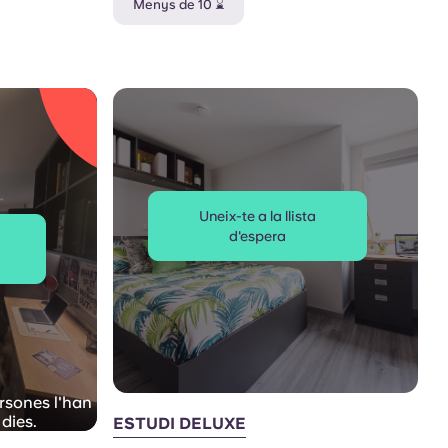
Menys de 10 ⌛
Uneix-te a la llista
d'espera
rsones l'han
 dies.
ESTUDI DELUXE