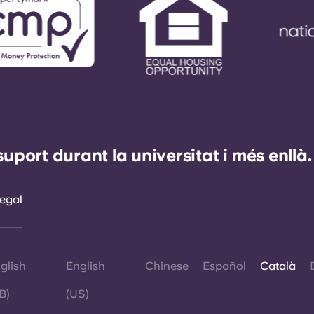
ort durant la universitat i més enllà.
egal
glish
English
Chinese
Español
Català
B)
(US)