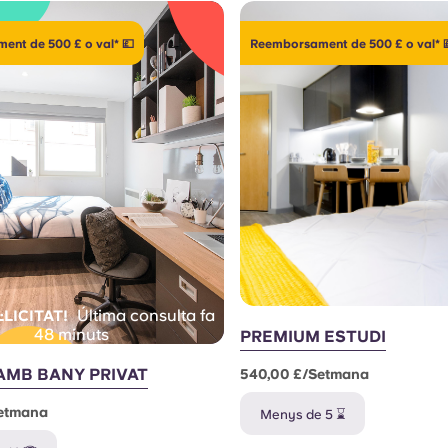
nt de 500 £ o val* 💷
Reemborsament de 500 £ o val* 
Última consulta fa
·LICITAT!
48 minuts
PREMIUM ESTUDI
AMB BANY PRIVAT
540,00 £/setmana
etmana
Menys de 5 ⌛