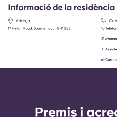
Informació de la residència
Adreça
Con
17 Hinton Road, Bournemouth, BH1 2EE
📞 Telèfon
💬Whatsa
📱
Assist
📧 Correu 
Premis i acre