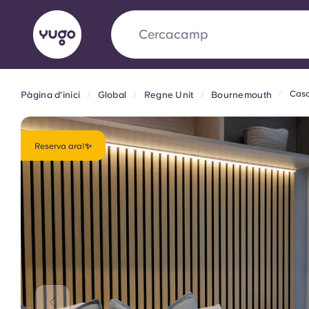
Cerca
camp
Casa
Pàgina d'inici
Global
Regne Unit
Bournemouth
English (GB)
English (US)
Sobre
Ubicacions
Més
Portuguese
Reserva ara!✨
Yugo x VCARB: Impulsant un
en l'habitatge per a estudian
Yugo La col·laboració pionera de amb VCARB
innovació, l'ambició i els moments inoblidable