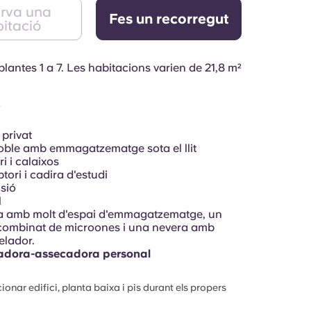
rva una
Fes un recorregut
itació
 plantes 1 a 7. Les habitacions varien de
21,8 m²
?
privat
doble amb emmagatzematge sota el llit
i i calaixos
ptori i cadira d'estudi
isió
l
a amb molt d'espai d'emmagatzematge, un
combinat de microones i una nevera amb
elador.
adora-assecadora personal
onar edifici, planta baixa i pis durant els propers