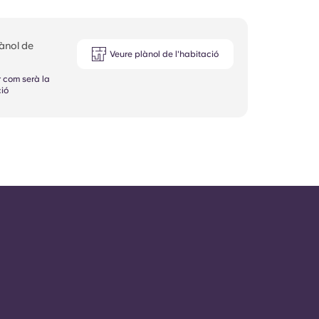
lànol de
Veure plànol de l'habitació
r com serà la
ió