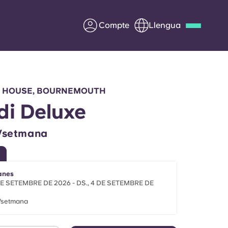
Compte
Llengua
Deutsch
Italian
French
Apply Now
 HOUSE, BOURNEMOUTH
di Deluxe
£/setmana
Col·laborar amb Yugo
ents
Informació per a pares
anes
 DE SETEMBRE DE 2026 - DS., 4 DE SETEMBRE DE
Poseu-vos en contacte
£/setmana