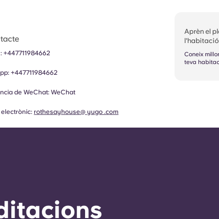
Aprèn el p
tacte
l'habitació
:
+447711984662
Coneix millo
teva habitac
pp:
+447711984662
ència de WeChat:
WeChat
electrònic:
rothesayhouse@ yugo .com
ditacions