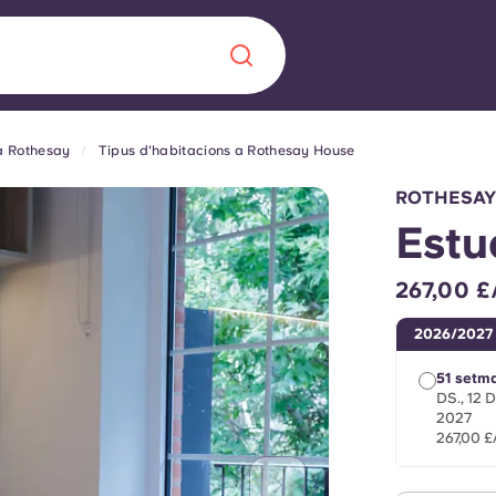
 Rothesay
Tipus d'habitacions a Rothesay House
Chinese
Español
Català
ROTHESAY
Estu
267,00 
Sobre nosaltres
a nova era
2026/2027
ts
Preguntes freqü
51 setm
DS., 12
2027
 fomenta la
Bloc
267,00 
s per als estudiants.