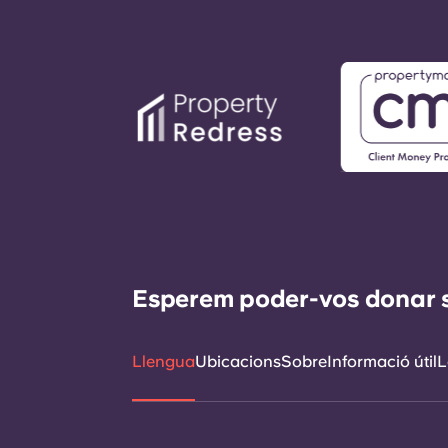
Esperem poder-vos donar sup
Llengua
Ubicacions
Sobre
Informació útil
L