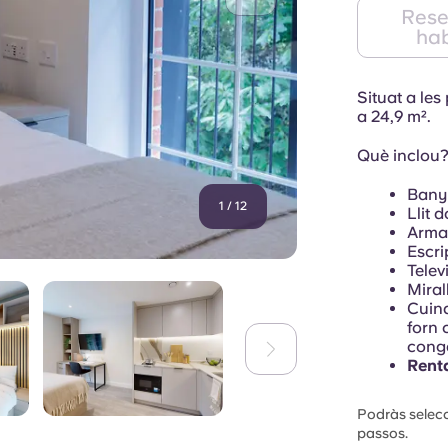
Rese
hab
Situat a les
a 24,9 m².
Què inclou
Bany 
1
/
12
Llit 
Armar
Escri
Telev
Miral
Cuin
forn 
cong
Rent
Podràs selecci
passos.