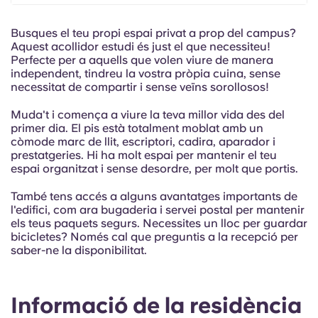
French
Busques el teu propi espai privat a prop del campus?
Portuguese
Aquest acollidor estudi és just el que necessiteu!
Perfecte per a aquells que volen viure de manera
independent, tindreu la vostra pròpia cuina, sense
necessitat de compartir i sense veïns sorollosos!
Muda't i comença a viure la teva millor vida des del
primer dia. El pis està totalment moblat amb un
còmode marc de llit, escriptori, cadira, aparador i
prestatgeries. Hi ha molt espai per mantenir el teu
espai organitzat i sense desordre, per molt que portis.
També tens accés a alguns avantatges importants de
l'edifici, com ara bugaderia i servei postal per mantenir
els teus paquets segurs. Necessites un lloc per guardar
bicicletes? Només cal que preguntis a la recepció per
saber-ne la disponibilitat.
Informació de la residència