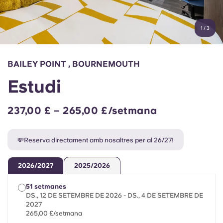
Compte
Llengua
Portuguese
1
/
3
English (GB)
Selecciona un país
Reserva ara
Selecciona una ciutat
English (US)
BAILEY POINT , BOURNEMOUTH
Selecciona una residència
Estudi
Chinese
Inicia la sessió
237,00 £ – 265,00 £/setmana
Español
💸Reserva directament amb nosaltres per al 26/27!
Català
2026/2027
2025/2026
Deutsch
51 setmanes
DS., 12 DE SETEMBRE DE 2026 - DS., 4 DE SETEMBRE DE
Italian
2027
265,00 £/setmana