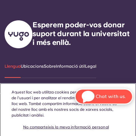
Esperem poder-vos donar
suport durant la universitat
i més enllà.
Llengua
Ubicacions
Sobre
Informació útil
Legal
Aquest lloc web utilitza cookies per millorar l'experiència
ñol
Català
Deutsch
Italian
French
Portuguese
Chat with us.
de l'usuari i per analitzar el rendiment i el trànsit al nostre
lloc web. També compartim informació sobre el vostre ús
del nostre lloc amb els nostres socis de xarxes socials,
publicitat i anàlisi.
No comparteixis la meva informació personal