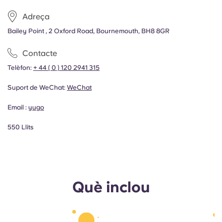
Adreça
Bailey Point , 2 Oxford Road, Bournemouth, BH8 8GR
Contacte
Telèfon:
+ 44 ( 0 ) 120 2941 315
Suport de WeChat:
WeChat
Email :
yugo
550 Llits
Què inclou