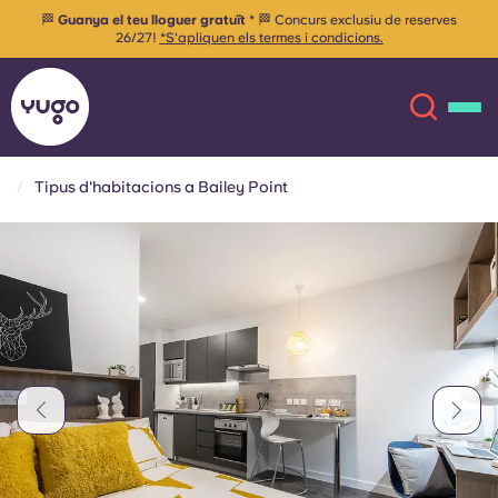
🏁
Guanya el teu lloguer gratuït
* 🏁 Concurs exclusiu de reserves
26/27!
*S'apliquen els termes i condicions.
Tipus d'habitacions a Bailey Point
Sobre
English (GB)
English (US)
Ubicacions
Chinese
Español
Més
Català
Deutsch
Italian
French