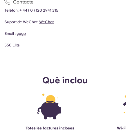
Contacte
Telèfon:
+ 44 ( 0 ) 120 2941 315
Suport de WeChat:
WeChat
Email :
yugo
550 Llits
Què inclou
Totes les factures incloses
Wi-Fi d