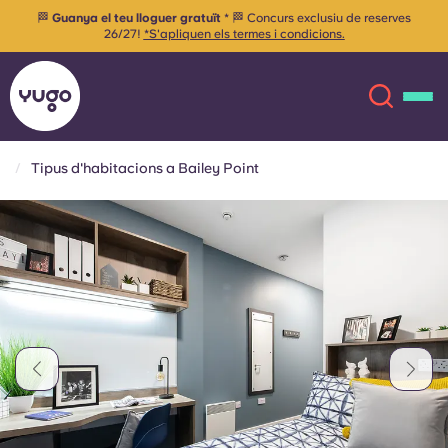
🏁
Guanya el teu lloguer gratuït
* 🏁 Concurs exclusiu de reserves
26/27!
*S'apliquen els termes i condicions.
Tipus d'habitacions a Bailey Point
Sobre
English (GB)
English (US)
Ubicacions
Chinese
Español
Més
Català
Deutsch
Italian
French