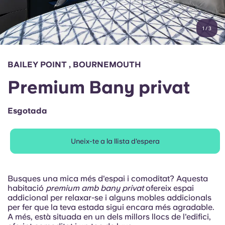
Compte
Llengua
Portuguese
1
/
3
English (GB)
Selecciona un país
Reserva ara
Selecciona una ciutat
English (US)
BAILEY POINT , BOURNEMOUTH
Selecciona una residència
Premium Bany privat
Chinese
Inicia la sessió
Esgotada
Español
Uneix-te a la llista d'espera
Català
Deutsch
Busques una mica més d'espai i comoditat? Aquesta
habitació
premium amb bany privat
ofereix espai
addicional per relaxar-se i alguns mobles addicionals
Italian
per fer que la teva estada sigui encara més agradable.
A més, està situada en un dels millors llocs de l'edifici,