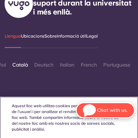
suport durant la universitat
i més enllà.
Llengua
Ubicacions
Sobre
Informació útil
Legal
ñol
Català
Deutsch
Italian
French
Portuguese
Aquest lloc web utilitza cookies per millorar l'experiència
Contacta amb nosaltres
Chat with us.
de l'usuari i per analitzar el rendiment i el trànsit al nostre
lloc web. També compartim informació sobre el vostre ús
del nostre lloc amb els nostres socis de xarxes socials,
publicitat i anàlisi.
© 2026. Tots els drets reservats.