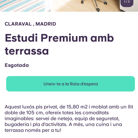
1
/
3
English (GB)
Selecciona un país
Reserva ara
Selecciona una ciutat
English (US)
CLARAVAL , MADRID
Selecciona una residència
Estudi Premium amb
Chinese
Inicia la sessió
terrassa
Español
Esgotada
Català
Uneix-te a la llista d'espera
Deutsch
Italian
Aquest luxós pis privat, de 15,80 m2 i moblat amb un llit
doble de 105 cm, ofereix totes les comoditats
imaginables: servei de neteja, equip de seguretat,
French
bugaderia i pla d'activitats. A més, una cuina i una
terrassa només per a tu!