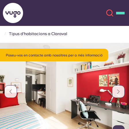
Tipus d'habitacions a Claraval
Sobre
English (GB)
Poseu-vos en contacte amb nosaltres per a més informació
English (US)
Ubicacions
Chinese
Español
Més
Català
Deutsch
Italian
French
Compte
Llengua
Portuguese