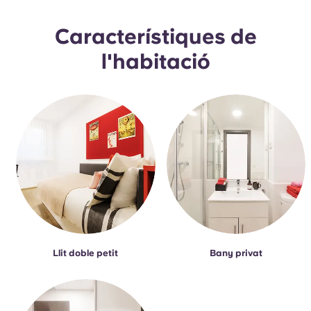
Portuguese
Característiques de
l'habitació
Llit doble petit
Bany privat