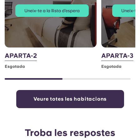
Uneix-te a la llista d'espera
Uneix-te 
APARTA-2
APARTA-3
Esgotada
Esgotada
Veure totes les habitacions
Troba les respostes