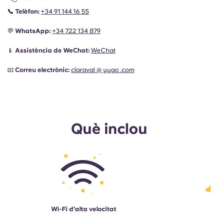
📞
Telèfon:
+34 91 144 16 55
💬
WhatsApp:
+34
722 134 879
📱
Assistència de WeChat:
WeChat
📧
Correu electrònic:
claraval @ yugo .com
Què inclou
Wi-Fi d'alta velocitat