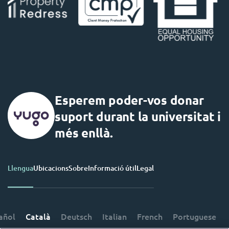
Esperem poder-vos donar
suport durant la universitat i
més enllà.
Llengua
Ubicacions
Sobre
Informació útil
Legal
añol
Català
Deutsch
Italian
French
Portuguese