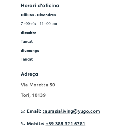
Portuguese
Horari d'oficina
Dilluns - Divendres
7 : 00 sóc - 11 : 00 pm
dissabte
Tancat
diumenge
Tancat
Adreça
Via Moretta 50
Torí, 10139
📧
taurasialiving@yugo.com
Email:
📞
+39 388 321 6781
Mobile: