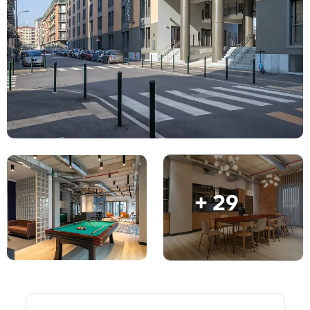
English (GB)
Selecciona un país
Reserva ara
Selecciona una ciutat
English (US)
Selecciona una residència
Chinese
Inicia la sessió
Español
Català
+ 29
Deutsch
Italian
French