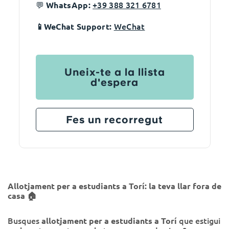
💬
+39 388 321 6781
WhatsApp:
WeChat
📱WeChat Support:
Uneix-te a la llista
d'espera
Fes un recorregut
Allotjament per a estudiants a Torí: la teva llar fora de
casa 🏠
Busques
que estigui
allotjament per a estudiants a Torí