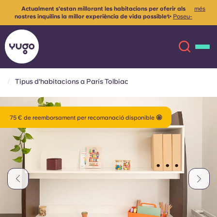
Actualment s'estan millorant les habitacions per oferir als
més
nostres inquilins la millor experiència de vida possible✨
Poseu-
vos en contacte amb nosaltres per a més informació
Tipus d'habitacions a París Tolbiac
Sobre
English (GB)
75 € de reemborsament per recomanació disponible 🤩
English (US)
Ubicacions
Chinese
Español
Més
Català
Deutsch
Italian
French