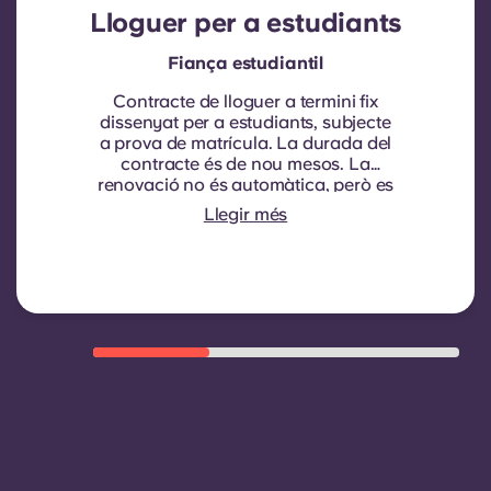
Lloguer per a estudiants
Fiança estudiantil
Contracte de lloguer a termini fix
dissenyat per a estudiants, subjecte
a prova de matrícula.
La durada del
contracte és de nou mesos. La
renovació no és automàtica, però es
pot oferir mitjançant un nou
Llegir més
contracte, subjecte a criteris
d'elegibilitat com ara un bon
historial de pagaments, un
comportament compliant i
disponibilitat d'habitacions.