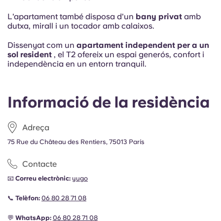
L'apartament també disposa d'un
bany privat
amb
dutxa, mirall i un tocador amb calaixos.
Dissenyat com un
apartament independent per a un
sol resident
, el T2 ofereix un espai generós, confort i
independència en un entorn tranquil.
Informació de la residència
Adreça
75 Rue du Château des Rentiers, 75013 París
Contacte
📧
Correu electrònic:
yugo
📞
Telèfon:
06 80 28 71 08
💬
WhatsApp:
06 80 28 71 08