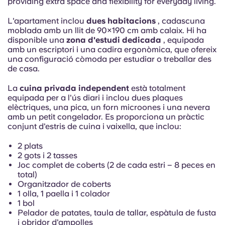
providing extra space and flexibility for everyday living.
French
L'apartament inclou
dues habitacions
, cadascuna
moblada amb un
llit de 90×190 cm amb calaix.
Portuguese
Hi ha
disponible una
zona d'estudi dedicada
, equipada
amb un escriptori i una cadira ergonòmica, que ofereix
una configuració còmoda per estudiar o treballar des
de casa.
La
cuina privada independent
està totalment
equipada per a l'ús diari i inclou dues plaques
elèctriques, una pica, un forn microones i una nevera
amb un petit congelador. Es proporciona un pràctic
conjunt d'estris de cuina i vaixella, que inclou:
2 plats
2 gots i 2 tasses
Joc complet de coberts (2 de cada estri – 8 peces en
total)
Organitzador de coberts
1 olla, 1 paella i 1 colador
1 bol
Pelador de patates, taula de tallar, espàtula de fusta
i obridor d'ampolles