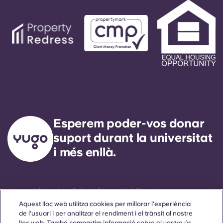
Esperem poder-vos donar
suport durant la universitat
i més enllà.
Llengua
Ubicacions
Sobre
Informació útil
Legal
Aquest lloc web utilitza cookies per millorar l'experiència
de l'usuari i per analitzar el rendiment i el trànsit al nostre
lloc web. També compartim informació sobre el vostre ús