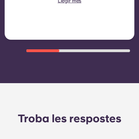
Llegir més
consum d'aigua, calefacció, costos
relacionats amb les zones
compartides/comunes i altres
despeses operatives de l'edifici.
Troba les respostes