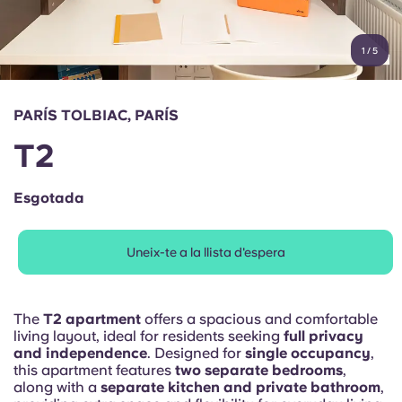
Compte
Llengua
Portuguese
1
/
5
English (GB)
Selecciona un país
Reserva ara
Selecciona una ciutat
English (US)
PARÍS TOLBIAC, PARÍS
Selecciona una residència
T2
Chinese
Inicia la sessió
Esgotada
Español
Uneix-te a la llista d'espera
Català
Deutsch
The
T2 apartment
offers a spacious and comfortable
living layout, ideal for residents seeking
full privacy
and independence
. Designed for
single occupancy
,
Italian
this apartment features
two separate bedrooms
,
along with a
separate kitchen and private bathroom
,