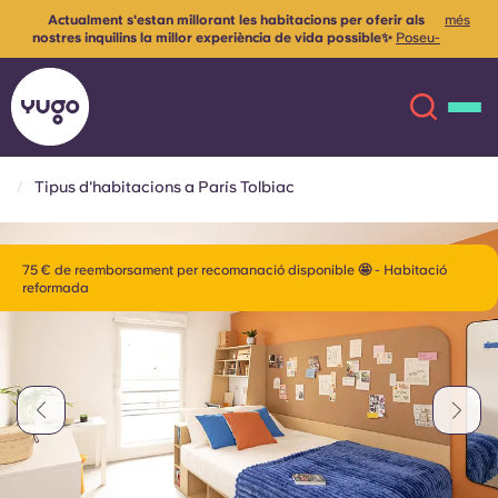
Actualment s'estan millorant les habitacions per oferir als
més
nostres inquilins la millor experiència de vida possible✨
Poseu-
vos en contacte amb nosaltres per a més informació
Tipus d'habitacions a París Tolbiac
Sobre
English (GB)
75 € de reemborsament per recomanació disponible 🤩 - Habitació
reformada
English (US)
Ubicacions
Chinese
Español
Més
Català
Deutsch
Italian
French