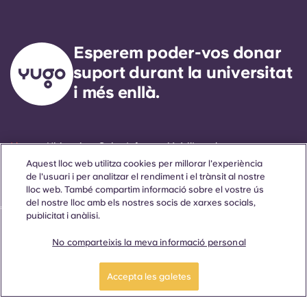
Esperem poder-vos donar
suport durant la universitat
i més enllà.
Llengua
Ubicacions
Sobre
Informació útil
Legal
Aquest lloc web utilitza cookies per millorar l'experiència
de l'usuari i per analitzar el rendiment i el trànsit al nostre
lloc web. També compartim informació sobre el vostre ús
del nostre lloc amb els nostres socis de xarxes socials,
ñol
Català
Deutsch
Italian
French
Portuguese
publicitat i anàlisi.
No comparteixis la meva informació personal
Reserva ara
Accepta les galetes
Contacta amb nosaltres