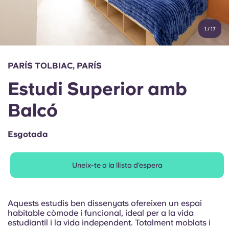
Compte
Llengua
Portuguese
1
/
17
English (GB)
Selecciona un país
Reserva ara
Selecciona una ciutat
English (US)
PARÍS TOLBIAC, PARÍS
Selecciona una residència
Estudi Superior amb
Chinese
Inicia la sessió
Balcó
Español
Esgotada
Català
Uneix-te a la llista d'espera
Deutsch
Italian
Aquests estudis ben dissenyats ofereixen un espai
habitable còmode i funcional, ideal per a la vida
estudiantil i la vida independent. Totalment moblats i