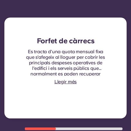
Forfet de càrrecs
Es tracta d'una quota mensual fixa
que s'afegeix al lloguer per cobrir les
principals despeses operatives de
l'edifici i els serveis públics que
normalment es poden recuperar
dels inquilins. Normalment inclou:
Llegir més
consum d'aigua, calefacció, costos
relacionats amb les zones
compartides/comunes i altres
despeses operatives de l'edifici.