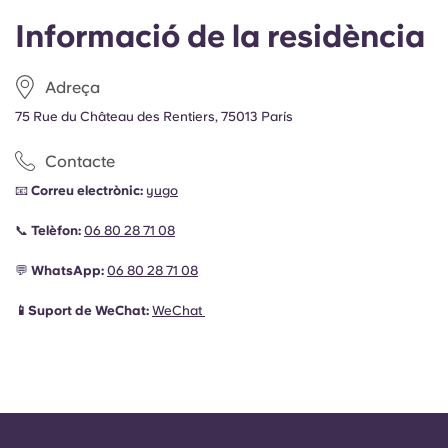
Informació de la residència
Adreça
75 Rue du Château des Rentiers, 75013 París
Contacte
📧
Correu electrònic:
yugo
📞
Telèfon:
06 80 28 71 08
💬
WhatsApp:
06 80 28 71 08
📱Suport de WeChat:
WeChat