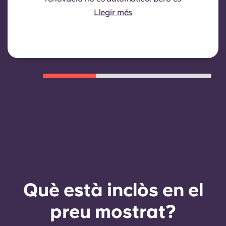
pot oferir mitjançant un nou
Llegir més
contracte, subjecte a criteris
d'elegibilitat com ara un bon
historial de pagaments, un
comportament compliant i
disponibilitat d'habitacions.
Què està inclòs en el
preu mostrat?