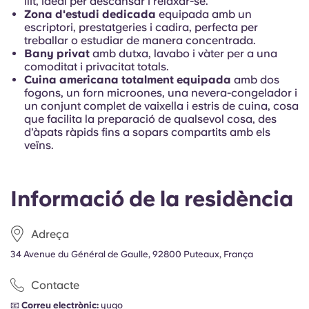
llit, ideal per descansar i relaxar-se.
Zona d'estudi dedicada
equipada amb un
escriptori, prestatgeries i cadira, perfecta per
treballar o estudiar de manera concentrada.
Bany privat
amb dutxa, lavabo i vàter per a una
comoditat i privacitat totals.
Cuina americana totalment equipada
amb dos
fogons, un forn microones, una nevera-congelador i
un conjunt complet de vaixella i estris de cuina, cosa
que facilita la preparació de qualsevol cosa, des
d'àpats ràpids fins a sopars compartits amb els
veïns.
Informació de la residència
Adreça
34 Avenue du Général de Gaulle, 92800 Puteaux, França
Contacte
📧
Correu electrònic:
yugo