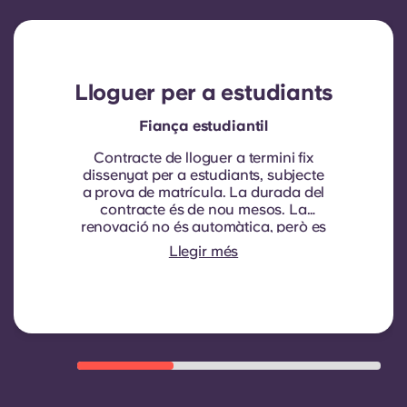
Lloguer per a estudiants
Fiança estudiantil
Contracte de lloguer a termini fix
dissenyat per a estudiants, subjecte
a prova de matrícula.
La durada del
contracte és de nou mesos. La
renovació no és automàtica, però es
pot oferir mitjançant un nou
Llegir més
contracte, subjecte a criteris
d'elegibilitat com ara un bon
historial de pagaments, un
comportament compliant i
disponibilitat d'habitacions.