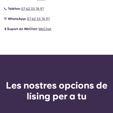
📞
Telèfon:
07 62 33 76 97
💬
WhatsApp:
07 62 33 76 97
📱Suport de WeChat:
WeChat
Les nostres opcions de
lísing per a tu