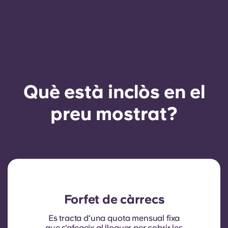
Què està inclòs en el
preu mostrat?
Forfet de càrrecs
Es tracta d'una quota mensual fixa
que s'afegeix al lloguer per cobrir les