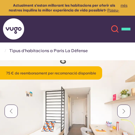
Actualment s'estan millorant les habitacions per oferir als
més
nostres inquilins la millor experiència de vida possible✨
Poseu-
vos en contacte amb nosaltres per a més informació
Tipus d'habitacions a Paris La Défense
Sobre
English (GB)
75 € de reemborsament per recomanació disponible
English (US)
Ubicacions
Chinese
Español
Més
Català
Deutsch
Italian
French