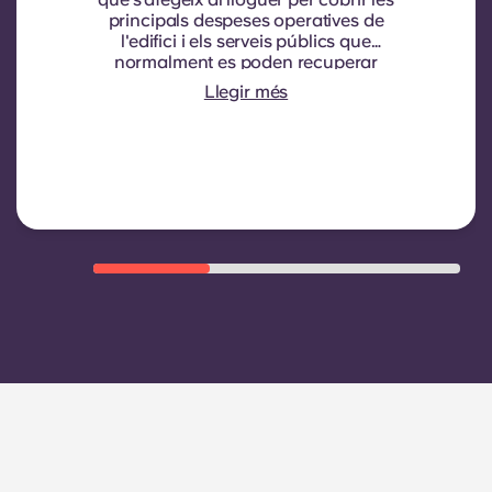
principals despeses operatives de
l'edifici i els serveis públics que
normalment es poden recuperar
dels inquilins. Normalment inclou:
Llegir més
consum d'aigua, calefacció, costos
relacionats amb les zones
compartides/comunes i altres
despeses operatives de l'edifici.