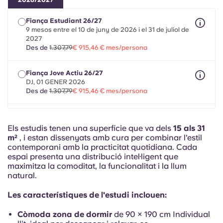
French
Fiança Estudiant 26/27
Portuguese
9 mesos entre el 10 de juny de 2026 i el 31 de juliol de
2027
Des de
1.307,79
€ 915,46 € mes/persona
Fiança Jove Actiu 26/27
DJ, 01 GENER 2026
Des de
1.307,79
€ 915,46 € mes/persona
Fiança Mobilitat 26/27
màxim 8 mesos entre l'1 d'agost de 2026 i el 30 de
Els estudis tenen una superfície que va dels
15 als 31
setembre de 2027
m²
, i estan dissenyats amb cura per combinar l'estil
Des de
1.307,79
€ 915,46 € mes/persona
contemporani amb la practicitat quotidiana. Cada
espai presenta una distribució intel·ligent que
maximitza la comoditat, la funcionalitat i la llum
natural.
Les característiques de l'estudi inclouen:
Còmoda zona de dormir
de 90 × 190 cm Individual