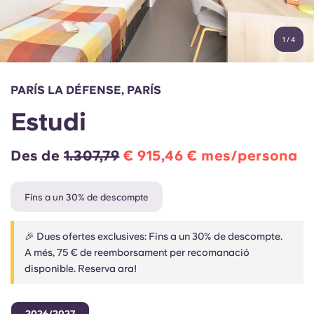
Compte
Llengua
Portuguese
1
/
4
English (GB)
Selecciona un país
Reserva ara
Selecciona una ciutat
English (US)
PARÍS LA DÉFENSE, PARÍS
Selecciona una residència
Estudi
Chinese
Inicia la sessió
Des de
1.307,79
€ 915,46 € mes/persona
Español
Fins a un 30% de descompte
Català
🎉 Dues ofertes exclusives: Fins a un 30% de descompte.
Deutsch
A més, 75 € de reemborsament per recomanació
disponible. Reserva ara!
Italian
2026/2027