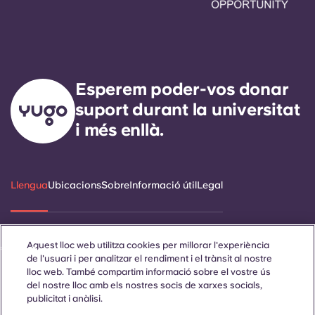
Esperem poder-vos donar
suport durant la universitat
i més enllà.
Llengua
Ubicacions
Sobre
Informació útil
Legal
Aquest lloc web utilitza cookies per millorar l'experiència
ñol
Català
Deutsch
Italian
French
Portuguese
de l'usuari i per analitzar el rendiment i el trànsit al nostre
lloc web. També compartim informació sobre el vostre ús
del nostre lloc amb els nostres socis de xarxes socials,
publicitat i anàlisi.