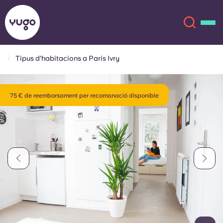
Tipus d'habitacions a París Ivry
Sobre
English (GB)
75 € de reemborsament per recomanació disponible
English (US)
Ubicacions
Chinese
Español
Més
Català
Deutsch
Italian
French
Compte
Llengua
Portuguese