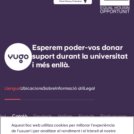
Esperem poder-vos donar
suport durant la universitat
i més enllà.
Llengua
Ubicacions
Sobre
Informació útil
Legal
ñol
Català
Deutsch
Italian
French
Portuguese
Aquest lloc web utilitza cookies per millorar l'experiència
de l'usuari i per analitzar el rendiment i el trànsit al nostre