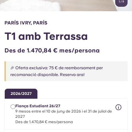
1
/
9
English (GB)
Selecciona un país
Reserva ara
Selecciona una ciutat
English (US)
PARÍS IVRY, PARÍS
Selecciona una residència
T1 amb Terrassa
Chinese
Inicia la sessió
Des de 1.470,84 € mes/persona
Español
🎉 Oferta exclusiva: 75 € de reemborsament per
Català
recomanació disponible. Reserva ara!
Deutsch
2026/2027
Italian
Fiança Estudiant 26/27
9 mesos entre el 10 de juny de 2026 i el 31 de juliol de
2027
French
Des de 1.470,84 € mes/persona