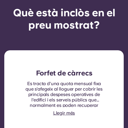
Què està inclòs en el
preu mostrat?
Forfet de càrrecs
Es tracta d'una quota mensual fixa
que s'afegeix al lloguer per cobrir les
principals despeses operatives de
l'edifici i els serveis públics que
normalment es poden recuperar
dels inquilins. Normalment inclou:
Llegir més
consum d'aigua, calefacció, costos
relacionats amb les zones
compartides/comunes i altres