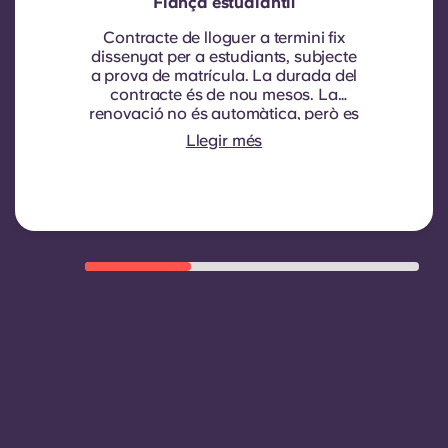
Fiança estudiantil
Contracte de lloguer a termini fix
dissenyat per a estudiants, subjecte
a prova de matrícula.
La durada del
contracte és de nou mesos. La
renovació no és automàtica, però es
pot oferir mitjançant un nou
Llegir més
contracte, subjecte a criteris
d'elegibilitat com ara un bon
historial de pagaments, un
comportament compliant i
disponibilitat d'habitacions.