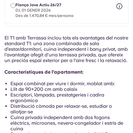
Portuguese
Fiança Jove Actiu 26/27
DJ, 01 GENER 2026
Des de 1.470,84 € mes/persona
Fiança Mobilitat 26/27
màxim 8 mesos entre l'1 de maig de 2026 i el 31 de juliol
El T1 amb Terrassa inclou tots els avantatges del nostre
de 2027
standard T1: una zona combinada de sala
Des de 1.470,84 € mes/persona
d'estar/dormitori, cuina independent i bany privat, amb
l'avantatge afegit d'una terrassa privada, que ofereix
un preciós espai exterior per a l'aire fresc i la relaxació.
Característiques de l'apartament:
Espai combinat per viure i dormir, moblat amb:
Llit de 90×200 cm amb calaix
Escriptori, làmpada, prestatgeries i cadira
ergonòmica
Distribució còmoda per relaxar-se, estudiar o
allotjar-se
Cuina privada independent amb dos fogons
elèctrics, microones, nevera-congelador i estris de
cuina