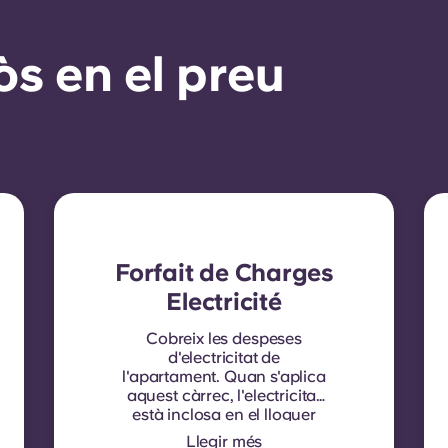
òs en el preu
Forfait de Charges
Electricité
Cobreix les despeses
d'electricitat de
l'apartament. Quan s'aplica
aquest càrrec, l'electricitat
està inclosa en el lloguer
mensual i no cal cap
Llegir més