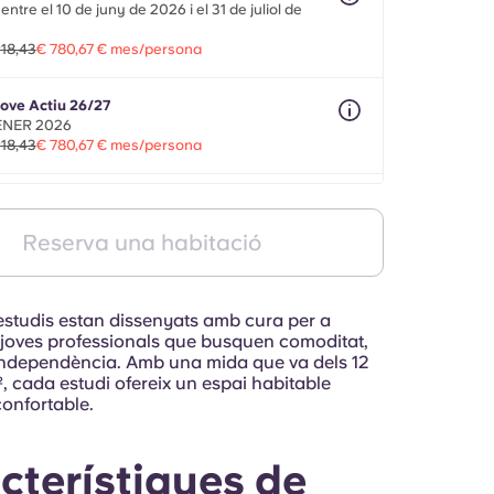
ntre el 10 de juny de 2026 i el 31 de juliol de
18,43
€ 780,67 € mes/persona
ove Actiu 26/27
GENER 2026
18,43
€ 780,67 € mes/persona
obilitat 26/27
mesos entre l'1 d'agost de 2026 i el 30 de
Reserva una habitació
e de 2027
18,43
€ 780,67 € mes/persona
 estudis estan dissenyats amb cura per a
i joves professionals que busquen comoditat,
i independència. Amb una mida que va dels 12
, cada estudi ofereix un espai habitable
confortable.
cterístiques de