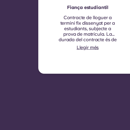
Fiança estudiantil
Contracte de lloguer a
termini fix dissenyat per a
estudiants, subjecte a
prova de matrícula.
La
durada del contracte és de
nou mesos. La renovació
Llegir més
no és automàtica, però es
pot oferir mitjançant un nou
contracte, subjecte a
criteris d'elegibilitat com
ara un bon historial de
pagaments, un
comportament compliant i
disponibilitat d'habitacions.