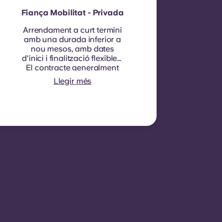
Fiança Mobilitat - Privada
Arrendament a curt termini
amb una durada inferior a
nou mesos, amb dates
d'inici i finalització flexibles.
El contracte generalment
no és renovable, tot i que es
Llegir més
poden considerar
excepcions en
circumstàncies
específiques.