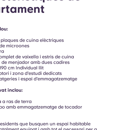
artament
lou:
plaques de cuina elèctriques
 de microones
ra
omplet de vaixella i estris de cuina
a de menjador amb dues cadires
190 cm Individual llit
ptori i zona d'estudi dedicats
atgeries i espai d'emmagatzematge
vat inclou:
 a ras de terra
bo amb emmagatzematge de tocador
 residents que busquen un espai habitable
talment equipat i amb tot el necessari per a