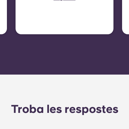
contracte separat. En
alguns habitatges o tipus
d'habitacions, l'electricitat
no està inclosa. En aquest
cas, els inquilins han de
configurar el seu propi
contracte d'electricitat
directament amb el
proveïdor utilitzant el
número de comptador de
l'apartament.
Troba les respostes