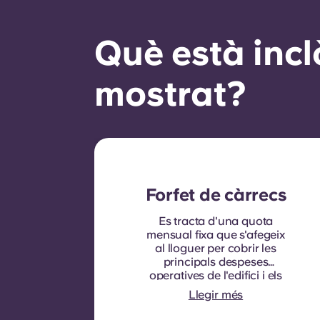
Què està incl
mostrat?
Forfet de càrrecs
Es tracta d'una quota
mensual fixa que s'afegeix
al lloguer per cobrir les
principals despeses
operatives de l'edifici i els
serveis públics que
Llegir més
normalment es poden
recuperar dels inquilins.