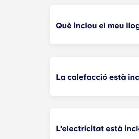
Què inclou el meu ll
El teu pagament mensual inclou el ll
generals de l'edifici (inclòs el m
(aigua, calefacció comunitària, etc.)
La calefacció està inc
La calefacció està inclosa a la tari
Pellegrin, Lille Euralille, Paris Bag
L'electricitat està inc