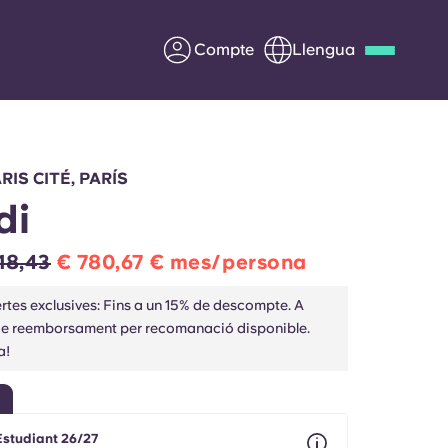
Compte
Llengua
Deutsch
Italian
French
Apply Now
IS CITÉ, PARÍS
di
18,43
€ 780,67 € mes/persona
Col·laborar amb Yugo
rtes exclusives: Fins a un 15% de descompte. A
de reemborsament per recomanació disponible.
ents
Informació per a pares
a!
Poseu-vos en contacte
Estudiant 26/27