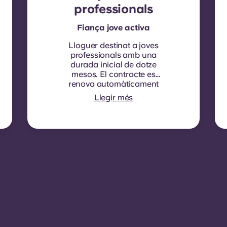
professionals
Fiança jove activa
Lloguer destinat a joves
professionals amb una
durada inicial de dotze
mesos. El contracte es
renova automàticament
cada dotze mesos, amb la
Llegir més
indexació del lloguer
aplicada a cada data de
renovació.