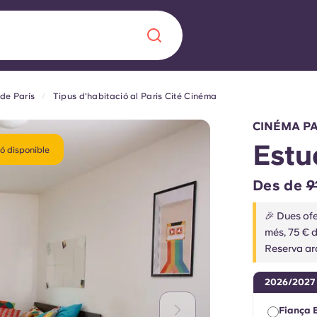
 de París
Tipus d'habitació al Paris Cité Cinéma
Chinese
Español
Català
CINÉMA PAR
Estu
ó disponible
Des de
9
Sobre nosaltres
a nova era
🎉 Dues ofe
més, 75 € 
ts
Preguntes freqü
Reserva ar
 fomenta la
Bloc
2026/2027
s per als estudiants.
Fiança 