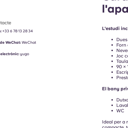
l'ap
tacte
L'estudi inc
:
+33 6 78 13 28 34
Dues 
 de WeChat:
WeChat
Forn
Neve
electrònic:
yugo
Joc c
Taul
90 × 
Escri
Prest
El bany pri
Dutxa
Lava
WC
Ideal per a
compacte, to