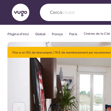
Cerca
camp
Cinéma de la Cité
Pàgina d'inici
Global
França
París
English (GB)
English (US)
Sobre
Ubicacions
Més
Portuguese
Fins a un 15% de descompte | 75 € de reemborsament per recomanaci
Yugo x VCARB: Impulsant un
en l'habitatge per a estudian
Yugo La col·laboració pionera de amb VCARB
innovació, l'ambició i els moments inoblidable