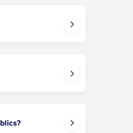
clou la teva part de les despeses
a relacionada amb el teu apartament
studiants següents: Bordeaux
úblics?