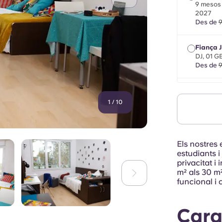
9 mesos e
2027
Des de
9
Fiança J
DJ, 01 
Des de
9
Fiança M
màxim 8 
1
/
10
setembr
Des de
9
Els nostres
estudiants 
privacitat 
m² als 30 m²
funcional i 
Cara