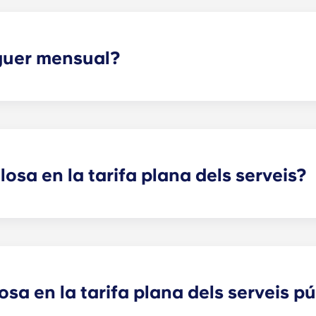
oguer mensual?
oguer i la tarifa plana dels serveis. Aquesta tarifa plana in
anteniment de les zones comunes), així com qualsevol despes
.
losa en la tarifa plana dels serveis?
fa plana dels serveis públics, excepte a les residències d'e
nolet, Pessac Université, Talence Center i Talence Université.
losa en la tarifa plana dels serveis p