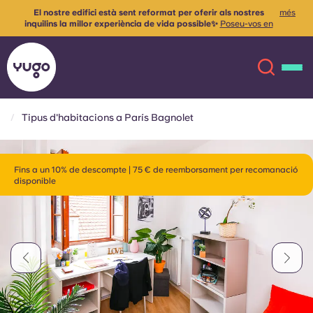
El nostre edifici està
sent reformat per oferir als nostres
més
inquilins la millor experiència de vida possible✨
Poseu-vos en
contacte amb nosaltres per a més informació
Tipus d'habitacions a París Bagnolet
Sobre
English (GB)
Fins a un 10% de descompte | 75 € de reemborsament per recomanació
disponible
English (US)
Ubicacions
Chinese
Español
Més
Català
Deutsch
Italian
French