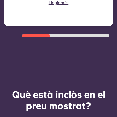
pot oferir mitjançant un nou
Llegir més
contracte, subjecte a criteris
d'elegibilitat com ara un bon
historial de pagaments, un
comportament compliant i
disponibilitat d'habitacions.
Què està inclòs en el
preu mostrat?