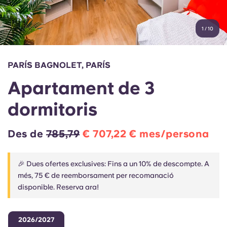
Compte
Llengua
Portuguese
1
/
10
English (GB)
Selecciona un país
Reserva ara
Selecciona una ciutat
English (US)
PARÍS BAGNOLET, PARÍS
Selecciona una residència
Apartament de 3
Chinese
Inicia la sessió
dormitoris
Español
Des de
785,79
€ 707,22 € mes/persona
Català
🎉 Dues ofertes exclusives: Fins a un 10% de descompte. A
Deutsch
més, 75 € de reemborsament per recomanació
disponible. Reserva ara!
Italian
2026/2027