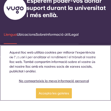
Esperem poder-vos donar
suport durant la universitat
i més enllà.
Llengua
Ubicacions
Sobre
Informació útil
Legal
Aquest lloc web utilitza cookies per millorar l'experiència
de l'usuari i per analitzar el rendiment i el trànsit al nostre
ñol
Català
Deutsch
Italian
French
Portuguese
lloc web. També compartim informació sobre el vostre ús
del nostre lloc amb els nostres socis de xarxes socials,
publicitat i anàlisi.
No comparteixis la meva informació personal
Reserva una habitació
Contacta amb nosaltres
Accepta les galetes