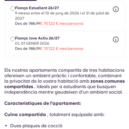
French
Fiança Estudiant 26/27
9 mesos entre el 10 de juny de 2026 i el 31 de juliol de
Portuguese
2027
Des de
785,79
€ 707,22 € mes/persona
Fiança Jove Actiu 26/27
DJ, 01 GENER 2026
Des de
785,79
€ 707,22 € mes/persona
Fiança Mobilitat 26/27
màxim 8 mesos entre l'1 de gener de 2026 i el 31 de
Els nostres apartaments compartits de tres habitacions
juliol de 2027
ofereixen un ambient pràctic i confortable, combinant
Des de
785,79
€ 707,22 € mes/persona
la privacitat de la vostra habitació amb
zones comunes
compartides
. Ideals per a estudiants que busquen
independència mentre gaudeixen d'un ambient social.
Característiques de l'apartament:
Cuina compartida
, totalment equipada amb:
Dues plaques de cocció