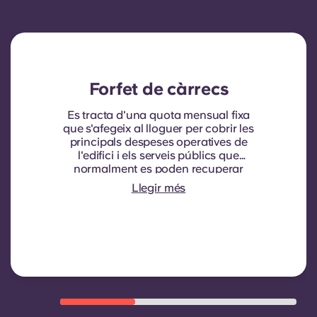
Forfet de càrrecs
Es tracta d'una quota mensual fixa
que s'afegeix al lloguer per cobrir les
principals despeses operatives de
l'edifici i els serveis públics que
normalment es poden recuperar
dels inquilins. Normalment inclou:
Llegir més
consum d'aigua, calefacció, costos
relacionats amb les zones
compartides/comunes i altres
despeses operatives de l'edifici.