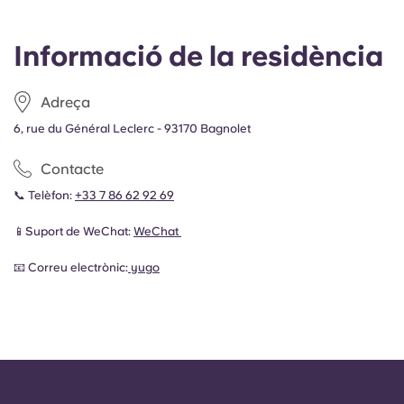
Informació de la residència
Adreça
6, rue du Général Leclerc - 93170 Bagnolet
Contacte
📞 Telèfon:
+33 7 86 62 92 69
📱Suport de WeChat:
WeChat
📧 Correu electrònic:
yugo