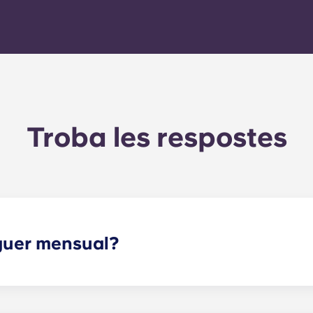
l'apartament.
Troba les respostes
oguer mensual?
oguer i la tarifa plana dels serveis. Aquesta tarifa plana in
anteniment de les zones comunes), així com qualsevol despes
.