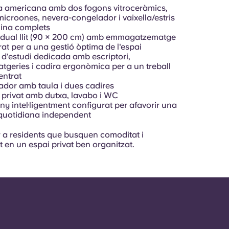
 americana amb dos fogons vitroceràmics,
microones, nevera-congelador i vaixella/estris
ina complets
idual llit (90 × 200 cm) amb emmagatzematge
rat per a una gestió òptima de l'espai
d'estudi dedicada amb escriptori,
atgeries i cadira ergonòmica per a un treball
entrat
dor amb taula i dues cadires
privat amb dutxa, lavabo i WC
ny intel·ligentment configurat per afavorir una
quotidiana independent
r a residents que busquen comoditat i
t en un espai privat ben organitzat.