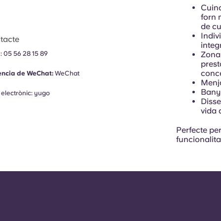
Cuina
forn 
de cu
Indiv
tacte
integ
Zona 
n:
05 56 28 15 89
prest
conc
ència de WeChat:
WeChat
Menja
Bany 
 electrònic:
yugo
Disse
vida 
Perfecte pe
funcionalita