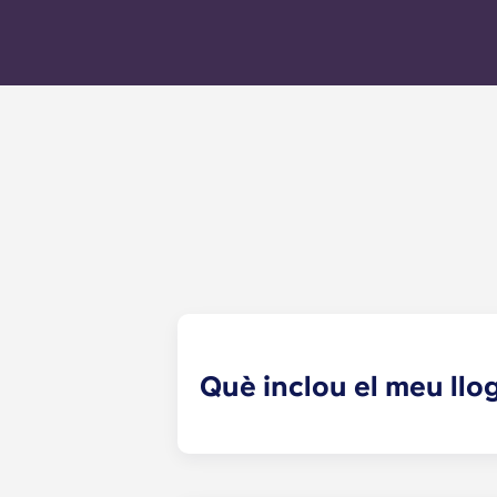
Què inclou el meu ll
El teu pagament mensual inclou el ll
generals de l'edifici (inclòs el m
(aigua, calefacció comunitària, etc.)