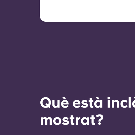
pot oferir mitjançant un nou
contracte, subjecte a
criteris d'elegibilitat com
ara un bon historial de
pagaments, un
comportament compliant i
disponibilitat d'habitacions.
Què està incl
mostrat?