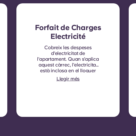
Forfait de Charges
Electricité
Cobreix les despeses
d'electricitat de
l'apartament. Quan s'aplica
aquest càrrec, l'electricitat
està inclosa en el lloguer
mensual i no cal cap
Llegir més
contracte separat. En
alguns habitatges o tipus
d'habitacions, l'electricitat
no està inclosa. En aquest
cas, els inquilins han de
configurar el seu propi
contracte d'electricitat
directament amb el
proveïdor utilitzant el
número de comptador de