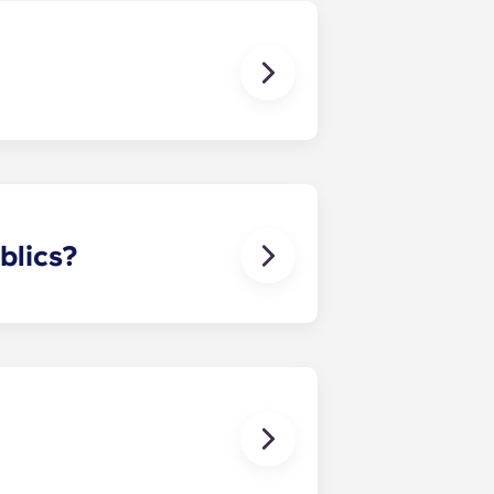
studiants següents: Bordeaux
úblics?
no està inclosa, excepte a les
gnar el contracte de lloguer, us
narà la informació necessària quan