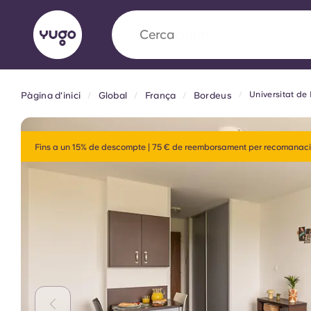
Cerca
camp
Universitat de
Pàgina d'inici
Global
França
Bordeus
English (GB)
English (US)
Sobre
Ubicacions
Més
Portuguese
Fins a un 15% de descompte | 75 € de reemborsament per recomanaci
Yugo x VCARB: Impulsant un
en l'habitatge per a estudian
Yugo La col·laboració pionera de amb VCARB
innovació, l'ambició i els moments inoblidable