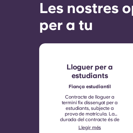
Les nostres o
per a tu
Lloguer per a
estudiants
Fiança estudiantil
Contracte de lloguer a
termini fix dissenyat per a
estudiants, subjecte a
prova de matrícula.
La
durada del contracte és de
nou mesos. La renovació
Llegir més
no és automàtica, però es