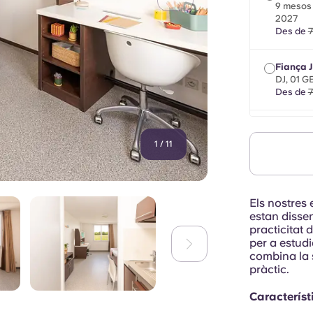
9 mesos e
2027
Des de
7
Fiança J
DJ, 01 
Des de
7
Fiança M
màxim 8 m
1
/
11
2027
Des de
7
Els nostres 
estan dissen
practicitat 
per a estudi
combina la s
pràctic.
Característi