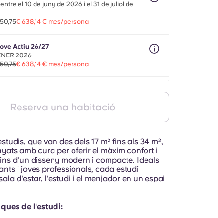
ntre el 10 de juny de 2026 i el 31 de juliol de
50,75
€ 638,14 € mes/persona
ove Actiu 26/27
GENER 2026
50,75
€ 638,14 € mes/persona
obilitat 26/27
esos entre l'1 de maig de 2026 i el 31 de juliol de
Reserva una habitació
50,75
€ 638,14 € mes/persona
estudis, que van des dels 17 m² fins als 34 m²,
yats amb cura per oferir el màxim confort i
dins d'un disseny modern i compacte. Ideals
ants i joves professionals, cada estudi
ala d'estar, l'estudi i el menjador en un espai
ques de l'estudi: