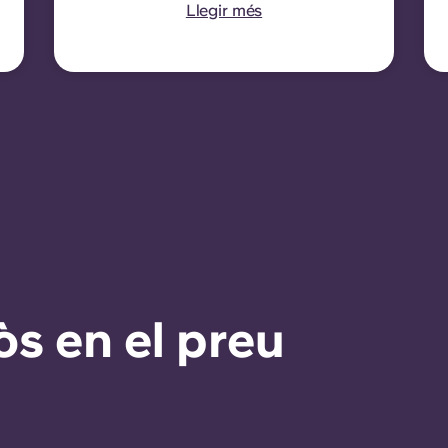
cada dotze mesos, amb la
Llegir més
indexació del lloguer
aplicada a cada data de
renovació.
òs en el preu