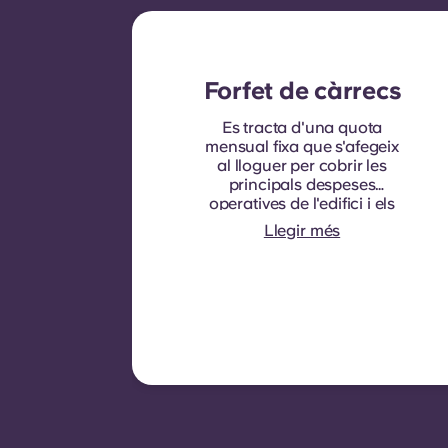
Forfet de càrrecs
Es tracta d'una quota
mensual fixa que s'afegeix
al lloguer per cobrir les
principals despeses
operatives de l'edifici i els
serveis públics que
Llegir més
normalment es poden
recuperar dels inquilins.
Normalment inclou:
consum d'aigua,
calefacció, costos
relacionats amb les zones
compartides/comunes i
altres despeses operatives
de l'edifici.