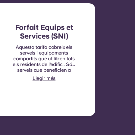
Forfait Equips et
Services (SNI)
Aquesta tarifa cobreix els
serveis i equipaments
compartits que utilitzen tots
els residents de l'edifici. Són
serveis que beneficien a
tothom i no es poden
Llegir més
mesurar per a cadascú.
individual habitació o
apartament. P. ex.: neteja
de zones comunes
(passadissos, escales,
espais compartits),
il·luminació a les zones
comunes, manteniment
d'ascensors, manteniment
de patis o zones exteriors,