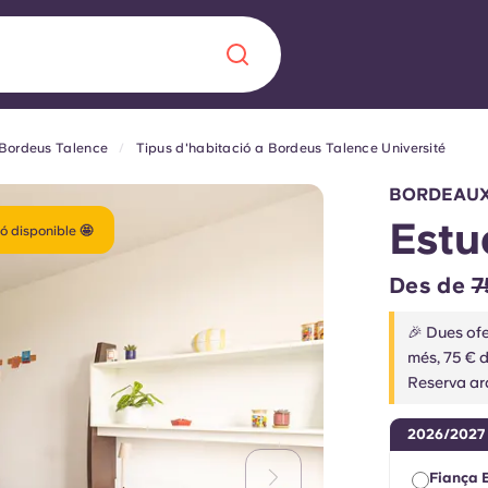
 Bordeus Talence
Tipus d'habitació a Bordeus Talence Université
Chinese
Español
Català
BORDEAUX
Estu
ó disponible 🤩
Des de
7
Sobre nosaltres
a nova era
🎉 Dues ofe
més, 75 € 
ts
Preguntes freqü
Reserva ar
 fomenta la
Bloc
2026/2027
s per als estudiants.
Fiança 