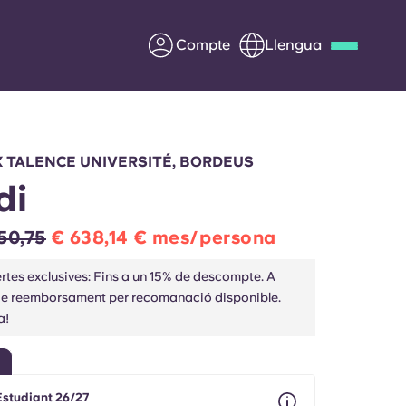
Compte
Llengua
Deutsch
Italian
French
Apply Now
 TALENCE UNIVERSITÉ, BORDEUS
di
50,75
€ 638,14 € mes/persona
Col·laborar amb Yugo
rtes exclusives: Fins a un 15% de descompte. A
de reemborsament per recomanació disponible.
ents
Informació per a pares
a!
Poseu-vos en contacte
Estudiant 26/27