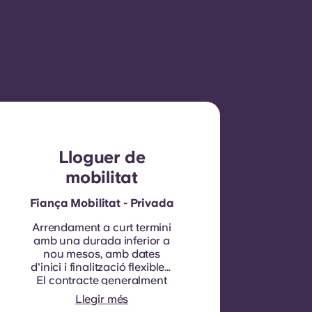
Lloguer de
mobilitat
Fiança Mobilitat - Privada
Arrendament a curt termini
amb una durada inferior a
nou mesos, amb dates
d'inici i finalització flexibles.
El contracte generalment
no és renovable, tot i que es
Llegir més
poden considerar