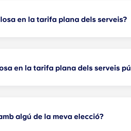
losa en la tarifa plana dels serveis?
fa plana dels serveis públics, excepte a les residències d'e
nolet, Pessac Université, Talence Center i Talence Université.
losa en la tarifa plana dels serveis p
taments compartits. Per a tots els altres tipus d'apartaments 
nse, Paris Grande Arche i Marseille La Major. Després de si
oveïdor d'electricitat. El vostre gestor Yugo us proporcio
amb algú de la meva elecció?