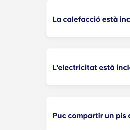
La calefacció està inc
La calefacció està inclosa a la tari
Pellegrin, Lille Euralille, Paris Bag
L'electricitat està inc
L'electricitat està inclosa als apar
residències següents: Paris
La Défe
suggerim que us registreu amb un pr
estigueu a punt per fer-ho.
Puc compartir un pis 