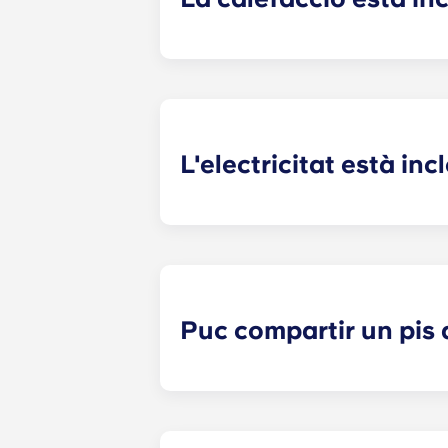
La calefacció està inclosa a la tari
Pellegrin, Lille Euralille, Paris Bag
L'electricitat està inc
L'electricitat està inclosa als apar
residències següents: Paris
La Défe
suggerim que us registreu amb un pr
estigueu a punt per fer-ho.
Puc compartir un pis 
Sí, quan encara hi hagi habitacions 
dades de contacte de la persona al 