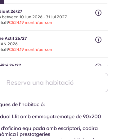
diant 26/27
 between 10 Jun 2026 - 31 Jul 2027
16.69
€524.19 month/person
ne Actif 26/27
 JAN 2026
16.69
€524.19 month/person
ilité 26/27
onths between 01 May 2026 - 30 Sept 2027
16.69
€524.19 month/person
Reserva una habitació
ques de l'habitació:
vidual Llit amb emmagatzematge de 90x200
d'oficina equipada amb escriptori, cadira
òmica i prestatgeries