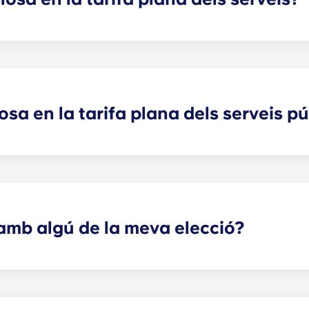
fa plana dels serveis públics, excepte a les residències d'e
nolet, Pessac Université, Talence Center i Talence Université.
losa en la tarifa plana dels serveis p
taments compartits. Per a tots els altres tipus d'apartaments 
nse, Paris Grande Arche i Marseille La Major. Després de si
oveïdor d'electricitat. El vostre gestor Yugo us proporcio
amb algú de la meva elecció?
per a estudiants disponibles. Si us plau, especifiqueu la vos
camp "sol·licitud específica" quan envieu els vostres formul