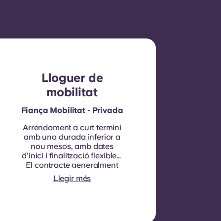
Lloguer de
mobilitat
Fiança Mobilitat - Privada
Arrendament a curt termini
amb una durada inferior a
nou mesos, amb dates
d'inici i finalització flexibles.
El contracte generalment
no és renovable, tot i que es
Llegir més
poden considerar
excepcions en
circumstàncies
específiques.