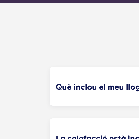
Què inclou el meu ll
El teu pagament mensual inclou el ll
generals de l'edifici (inclòs el m
(aigua, calefacció comunitària, etc.)
La calefacció està inc