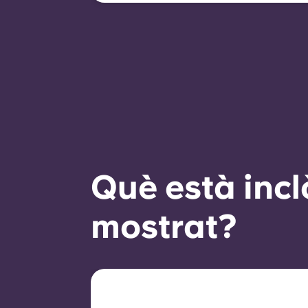
ara un bon historial de
pagaments, un
comportament compliant i
disponibilitat d'habitacions.
Què està incl
mostrat?