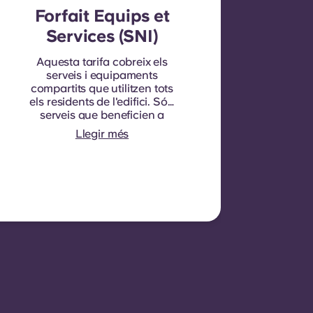
Forfait Equips et
Services (SNI)
Aquesta tarifa cobreix els
serveis i equipaments
compartits que utilitzen tots
els residents de l'edifici. Són
serveis que beneficien a
tothom i no es poden
Llegir més
mesurar per a cadascú.
individual habitació o
apartament. P. ex.: neteja
de zones comunes
(passadissos, escales,
espais compartits),
il·luminació a les zones
comunes, manteniment
d'ascensors, manteniment
de patis o zones exteriors,
manteniment general
d'instal·lacions
compartides.