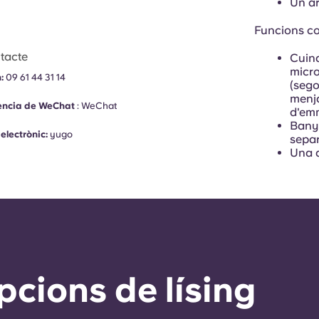
Un a
Funcions co
tacte
Cuina
micro
:
09 61 44 31 14
(sego
menja
ència de WeChat
:
WeChat
d'em
Bany 
electrònic:
yugo
sepa
Una d
pcions de lísing