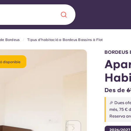
 de Bordeus
Tipus d'habitació a Bordeus Bassins à Flot
Chinese
Español
Català
BORDEUS B
Apar
ó disponible
Habi
Sobre nosaltres
a nova era
Des de
6
ts
Preguntes freqü
🎉 Dues ofe
més, 75 € 
 fomenta la
Bloc
Reserva ar
s per als estudiants.
2026/2027