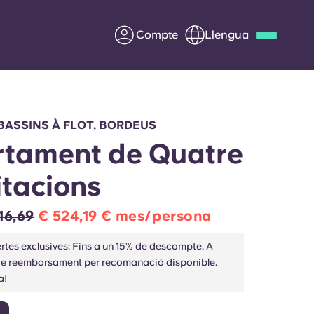
Compte
Llengua
Deutsch
Italian
French
Apply Now
ASSINS À FLOT, BORDEUS
tament de Quatre
tacions
Col·laborar amb Yugo
16,69
€ 524,19 € mes/persona
ents
Informació per a pares
rtes exclusives: Fins a un 15% de descompte. A
de reemborsament per recomanació disponible.
Poseu-vos en contacte
a!