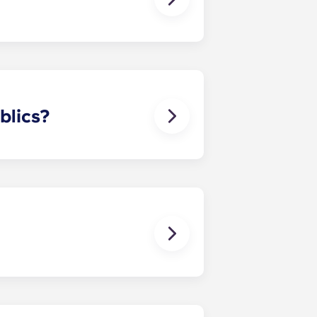
studiants següents: Bordeaux
úblics?
no està inclosa, excepte a les
gnar el contracte de lloguer, us
narà la informació necessària quan
tra sol·licitud proporcionant les
aris de reserva respectius.