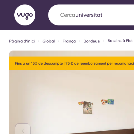
Cerca
allotjament
Bassins à Flot
Pàgina d'inici
Global
França
Bordeus
English (GB)
English (US)
Sobre
Ubicacions
Més
Portuguese
Fins a un 15% de descompte | 75 € de reemborsament per recomanaci
Yugo x VCARB: Impulsant un
en l'habitatge per a estudian
Yugo La col·laboració pionera de amb VCARB
innovació, l'ambició i els moments inoblidable