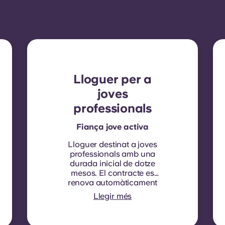
Lloguer per a
joves
professionals
Fiança jove activa
Lloguer destinat a joves
professionals amb una
durada inicial de dotze
mesos. El contracte es
renova automàticament
cada dotze mesos, amb la
Llegir més
indexació del lloguer
aplicada a cada data de
renovació.