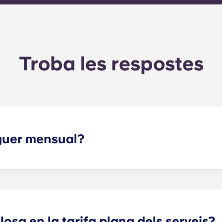
Troba les respostes
oguer mensual?
oguer i la tarifa plana dels serveis. Aquesta tarifa plana in
anteniment de les zones comunes), així com qualsevol despes
.
losa en la tarifa plana dels serveis?