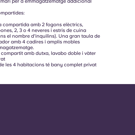
rmari per a emmagatzematge addicional
mpartides:
 compartida amb 2 fogons elèctrics,
ones, 2, 3 o 4 neveres i estris de cuina
ns el nombre d'inquilins). Una gran taula de
dor amb 4 cadires i amplis mobles
magatzematge.
compartit amb dutxa, lavabo doble i vàter
rat
e les 4 habitacions té bany complet privat