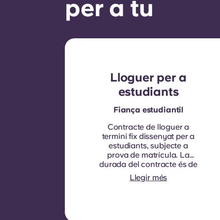
per a tu
Lloguer per a
estudiants
Fiança estudiantil
Contracte de lloguer a
termini fix dissenyat per a
estudiants, subjecte a
prova de matrícula.
La
durada del contracte és de
nou mesos. La renovació
Llegir més
no és automàtica, però es
pot oferir mitjançant un nou
contracte, subjecte a
criteris d'elegibilitat com