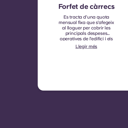
Forfet de càrrecs
Es tracta d'una quota
mensual fixa que s'afegeix
al lloguer per cobrir les
principals despeses
operatives de l'edifici i els
serveis públics que
Llegir més
normalment es poden
recuperar dels inquilins.
Normalment inclou:
consum d'aigua,
calefacció, costos
relacionats amb les zones
compartides/comunes i
altres despeses operatives
de l'edifici.