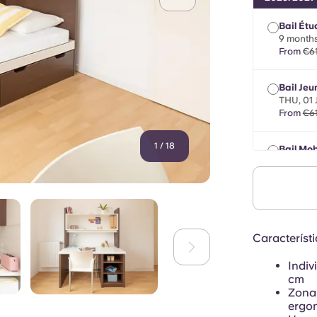
Bail Étu
9 months
From
€6
Bail Jeu
THU, 01
From
€6
1
/
18
Bail Mob
max 8 m
From
€6
Característi
Indi
cm
Zona 
ergon