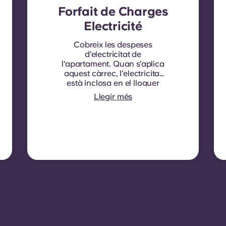
Forfait de Charges
Electricité
Cobreix les despeses
d'electricitat de
l'apartament. Quan s'aplica
aquest càrrec, l'electricitat
està inclosa en el lloguer
mensual i no cal cap
Llegir més
contracte separat. En
alguns habitatges o tipus
d'habitacions, l'electricitat
no està inclosa. En aquest
cas, els inquilins han de
configurar el seu propi
contracte d'electricitat
directament amb el
proveïdor utilitzant el
número de comptador de
l'apartament.