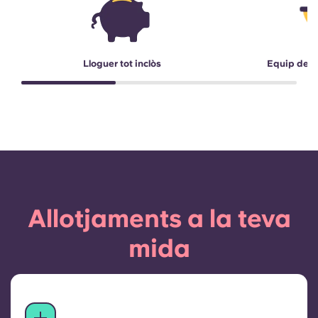
Lloguer tot inclòs
Equip de r
Allotjaments a la teva
mida