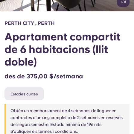
1
/
8
English (GB)
Selecciona un país
Reserva ara
Selecciona una ciutat
English (US)
PERTH CITY , PERTH
Selecciona una residència
Apartament compartit
Chinese
Inicia la sessió
de 6 habitacions (llit
Español
doble)
Català
des de 375,00 $/setmana
Deutsch
Estades curtes
Italian
Obtén un reemborsament de 4 setmanes de lloguer en
contractes d'un any complet o de 2 setmanes en reserves
French
del segon semestre. Estada mínima de 196 nits.
S'apliquen els termes i condicions.