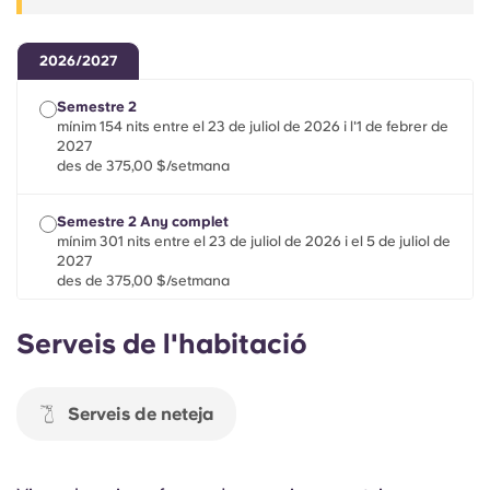
Portuguese
2026/2027
Semestre 2
mínim 154 nits entre el 23 de juliol de 2026 i l'1 de febrer de
2027
des de 375,00 $/setmana
Semestre 2 Any complet
mínim 301 nits entre el 23 de juliol de 2026 i el 5 de juliol de
2027
des de 375,00 $/setmana
Serveis de l'habitació
Estades de curta durada
mínim 28 nits entre el 22 de juliol de 2026 i l'1 de febrer de
2027
des de 375,00 $/setmana
Serveis de neteja