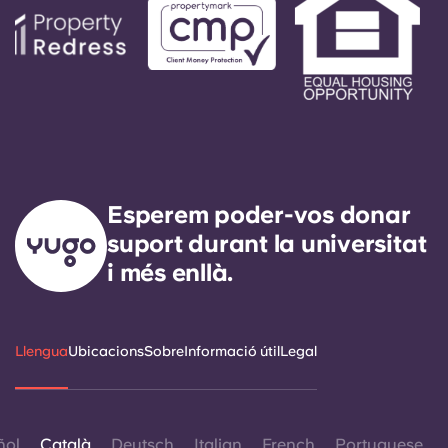
Esperem poder-vos donar
suport durant la universitat
i més enllà.
Llengua
Ubicacions
Sobre
Informació útil
Legal
ñol
Català
Deutsch
Italian
French
Portuguese