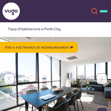
Tipus d'habitacions a Perth City
Sobre
English (GB)
FINS A 4 SETMANES DE REEMBORSAMENT 💸
English (US)
Ubicacions
Chinese
Español
Més
Català
Deutsch
Italian
French
Compte
Llengua
Portuguese