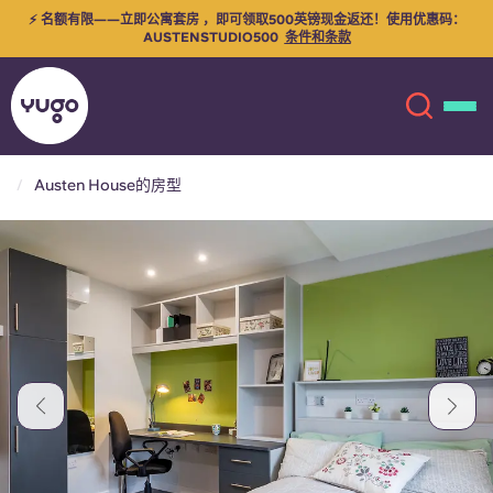
⚡ 名额有限——立即公寓套房 ，即可领取500英镑现金返还！使用优惠码：
AUSTENSTUDIO500
条件和条款
Austen House的房型
关于我们
English (GB)
English (US)
地点
Chinese
Español
更多
Català
Deutsch
Italian
French