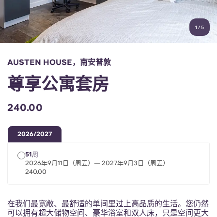
账户
语言
Portuguese
1
/
5
English (GB)
选择一个国家
立即预订
选择一个城市
English (US)
AUSTEN HOUSE，南安普敦
选择一间公寓
尊享公寓套房
Chinese
登录
240.00
Español
2026/2027
Català
51周
2026年9月11日（周五）— 2027年9月3日（周五）
Deutsch
240.00
Italian
在我们最宽敞、最舒适的单间里过上高品质的生活。您仍然
可以拥有超大储物空间、豪华浴室和双人床，只是空间更大