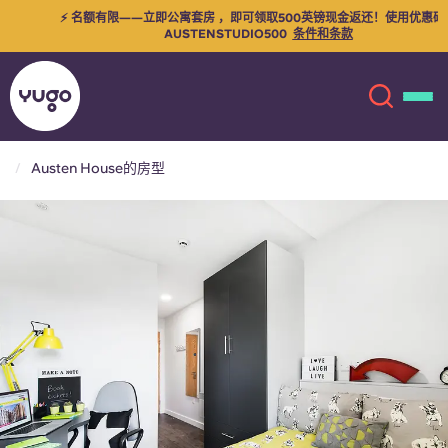
⚡ 名额有限——立即公寓套房 ，即可领取500英镑现金返还！使用优惠码：
AUSTENSTUDIO500
条件和条款
Austen House的房型
关于我们
English (GB)
English (US)
地点
Chinese
Español
更多
Català
Deutsch
Italian
French