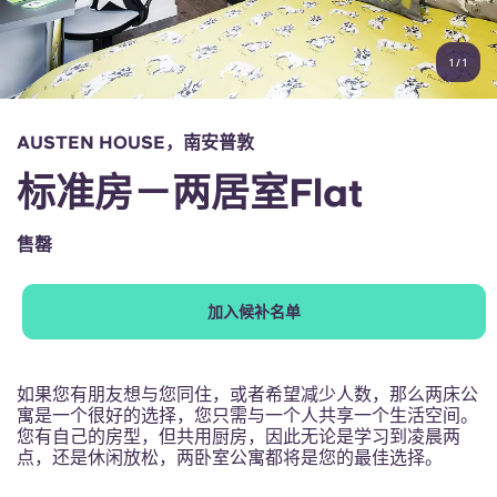
账户
语言
Portuguese
1
/
1
English (GB)
选择一个国家
立即预订
选择一个城市
English (US)
AUSTEN HOUSE，南安普敦
选择一间公寓
标准房－两居室Flat
Chinese
登录
售罄
Español
加入候补名单
Català
Deutsch
如果您有朋友想与您同住，或者希望减少人数，那么两床公
寓是一个很好的选择，您只需与一个人共享一个生活空间。
您有自己的房型，但共用厨房，因此无论是学习到凌晨两
Italian
点，还是休闲放松，两卧室公寓都将是您的最佳选择。