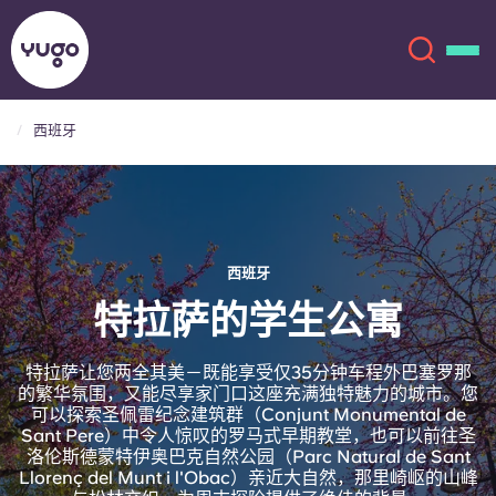
西班牙
关于我们
English (GB)
English (US)
地点
西班牙
Chinese
Español
更多
特拉萨的学生公寓
Català
Deutsch
特拉萨让您两全其美－既能享受仅35分钟车程外巴塞罗那
的繁华氛围，又能尽享家门口这座充满独特魅力的城市。您
可以探索圣佩雷纪念建筑群（Conjunt Monumental de
Italian
French
Sant Pere）中令人惊叹的罗马式早期教堂，也可以前往圣
洛伦斯德蒙特伊奥巴克自然公园（Parc Natural de Sant
账户
语言
Portuguese
Llorenç del Munt i l'Obac）亲近大自然，那里崎岖的山峰