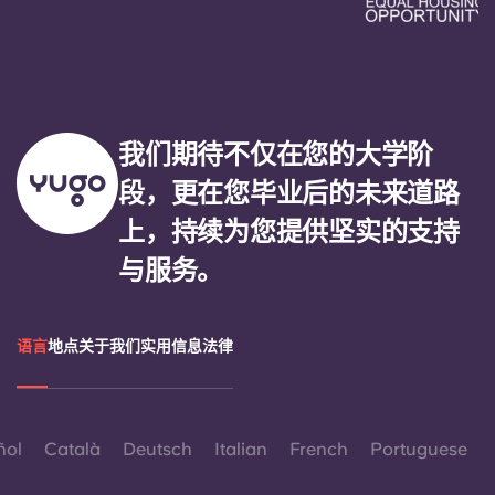
我们期待不仅在您的大学阶
段，更在您毕业后的未来道路
上，持续为您提供坚实的支持
与服务。
语言
地点
关于我们
实用信息
法律
ñol
Català
Deutsch
Italian
French
Portuguese