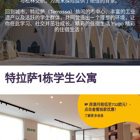
与松林交织，为周末探险提供了绝佳的背景。
English (GB)
选择一个国家
立即预订
回到城市，特拉萨（Terrassa）热闹的市中心、丰富的工业
选择一个城市
遗产以及活跃的学生群体，共同营造出一个理想的环境，让
English (US)
你在此学习、社交并茁壮成长。精彩的住宿生活 Yugo 精彩
选择一间公寓
的住宿生活 ！
Chinese
登录
Español
Català
特拉萨1栋学生公寓
Deutsch
💸 房源月租低至732欧元！-
Italian
点击查看独家优惠！
了解更多信息
French