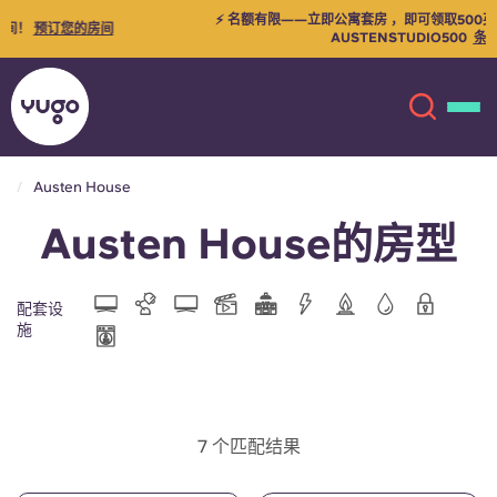
⚡ 名额有限——立即公寓套房 ，即可领取500英镑现金返还！使用优惠码：
AUSTENSTUDIO500
条件和条款
Austen House
Austen House的房型
关于我们
English (GB)
English (US)
地点
配套设
施
Chinese
Español
更多
Català
Deutsch
7 个匹配结果
Italian
French