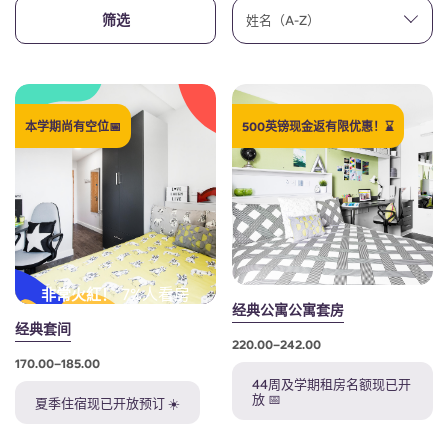
账户
语言
筛选
姓名（A-Z）
Portuguese
English (GB)
选择一个国家
立即预订
选择一个城市
English (US)
本学期尚有空位📅
500英镑现金返有限优惠！⌛
选择一间公寓
Chinese
登录
Español
Català
7%人看房
非常火紅！
经典公寓公寓套房
经典套间
Deutsch
220.00–242.00
170.00–185.00
44周及学期租房名额现已开
Italian
放 📅
夏季住宿现已开放预订 ☀️