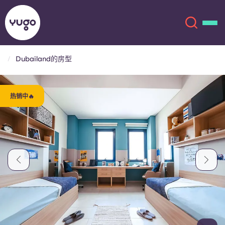
Dubailand的房型
关于我们
English (GB)
热销中🔥
English (US)
地点
Chinese
Español
更多
Català
Deutsch
Italian
French
账户
语言
Portuguese