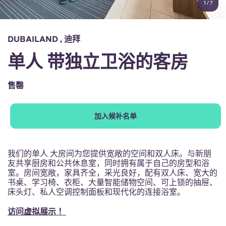
1
/
7
English (GB)
选择一个国家
立即预订
选择一个城市
English (US)
DUBAILAND , 迪拜
选择一间公寓
单人 带独立卫浴的客房
Chinese
登录
售罄
Español
加入候补名单
Català
Deutsch
我们的单人 大房间为您提供宽敞的空间和双人床。与新朋
友共享厨房和公共休息室，同时拥有属于自己的房型和浴
室。房间宽敞，家具齐全，采光良好，配有双人床、宽大的
Italian
书桌、学习椅、衣柜、大量智能储物空间、可上锁的抽屉、
床头灯、私人空调控制面板和现代化的连接浴室。
French
访问虚拟展示 ！