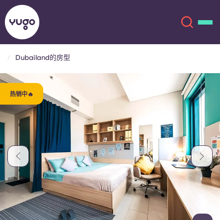
Dubailand的房型
关于我们
English (GB)
热销中🔥
English (US)
地点
Chinese
Español
更多
Català
Deutsch
Italian
French
账户
语言
Portuguese