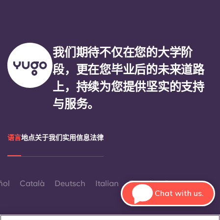
我们期待不仅在您的大学阶
段，更在您毕业后的未来道路
上，持续为您提供坚实的支持
与服务。
语言
地点
关于我们
实用信息
法律
ñol
Català
Deutsch
Italian
French
Portuguese
Chat with us.