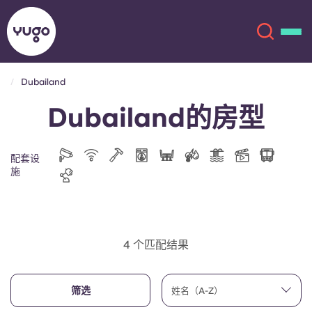
Dubailand
Dubailand的房型
关于我们
English (GB)
English (US)
地点
配套设
施
Chinese
Español
更多
Català
Deutsch
4 个匹配结果
Italian
French
账户
语言
筛选
姓名（A-Z）
Portuguese