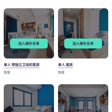
English (GB)
选择一个国家
立即预订
选择一个城市
English (US)
选择一间公寓
Chinese
登录
加入候补名单
加入候补名单
Español
Català
单人 带独立卫浴的客房
单人 套房
Deutsch
售罄
售罄
Italian
French