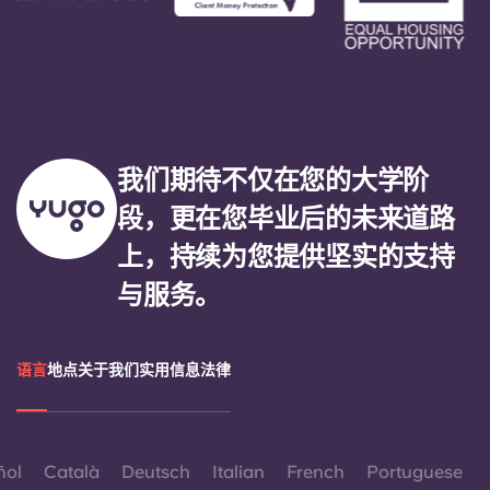
我们期待不仅在您的大学阶
段，更在您毕业后的未来道路
上，持续为您提供坚实的支持
与服务。
语言
地点
关于我们
实用信息
法律
ñol
Català
Deutsch
Italian
French
Portuguese