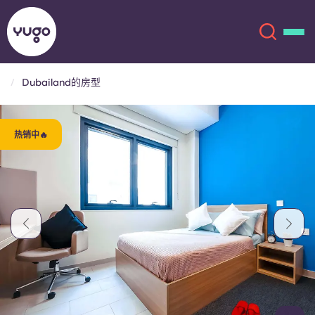
Dubailand的房型
关于我们
English (GB)
热销中🔥
English (US)
地点
Chinese
Español
更多
Català
Deutsch
Italian
French
账户
语言
Portuguese