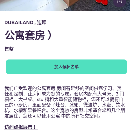
1
/
6
English (GB)
选择一个国家
立即预订
选择一个城市
English (US)
DUBAILAND , 迪拜
选择一间公寓
公寓套房 ）
Chinese
登录
售罄
Español
加入候补名单
Català
Deutsch
我们广受欢迎的公寓套房 房间有足够的空间供您学习、烹
饪和定制，让房间成为您的专属。套房内配有大号床、3 门
橱柜、大书桌、stu 椅和大量智能储物柜，您还可以拥有自
Italian
己的小厨房，里面配备了灶台、冰箱、微波炉、水壶、饮水
机、水槽和早餐吧台。这个宽敞的房型非常适合您和几个朋
友居住，您还可以使用公寓 中的所有社交空间。
French
访问虚拟展示 ！