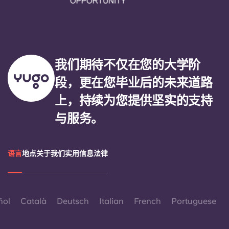
我们期待不仅在您的大学阶
段，更在您毕业后的未来道路
上，持续为您提供坚实的支持
与服务。
语言
地点
关于我们
实用信息
法律
ñol
Català
Deutsch
Italian
French
Portuguese