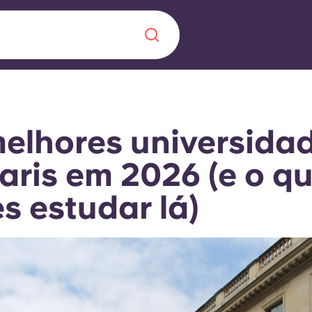
Chinese
Español
Català
elhores universida
aris em 2026 (e o q
s estudar lá)
Sobre nós
 uma nova
Perguntas frequ
la a inovação, a
Blogue
lunos.