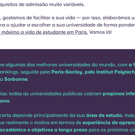
quisitos de admissão muito variáveis.
 gostamos de facilitar a sua vida — por isso, elaborámos 
ra o ajudar a escolher a sua universidade de forma ponde
o máximo a vida de estudante em Paris.
Vamos lá!
lhe algumas das melhores universidades do mundo, com
a 
 rankings, seguida pela
Paris-Saclay
,
pelo Institut Polytec
la
Sorbonne
.
ias: todas as universidades públicas cobram
propinas infe
 ano
.
 certa depende principalmente da sua
área de estudo
, mas
ue realmente o motiva em termos de
experiência de apren
académico e objetivos a longo prazo
para os próximos ci