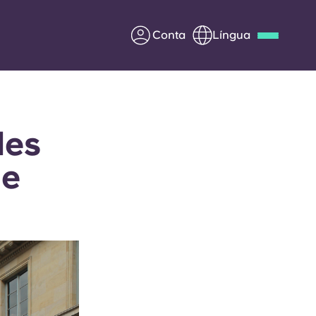
Conta
Língua
Deutsch
Italian
French
Apply Now
des
ue
Parceria com a Yugo
entes
Informação para os pais
Entre em contacto
connosco