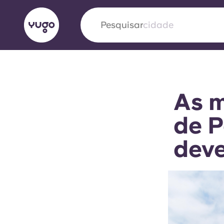
Pesquisar
English (GB)
English (US)
Sobre
Localizações
Mais
As m
Portuguese
de P
deve
Yugo VCARB: Impulsionando
era no alojamento estudantil
A parceria pioneira Yugocom a VCARB estimu
ambição e momentos inesquecíveis para os a