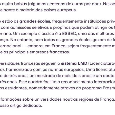
 muito baixas (algumas centenas de euros por ano). Nesse
elhante à maioria dos países europeus.
o estão as
grandes écoles
, frequentemente instituições pri
 com admissões seletivas e propinas que podem atingir os 
r ano. Um exemplo clássico é a ESSEC, uma das melhores 
ança. No entanto, nem todas as grandes écoles gozam de f
ternacional — embora, em França, sejam frequentemente m
pelas principais empresas francesas.
versidades francesas seguem o
sistema LMD
(Licenciatur
), harmonizado com as normas europeias. Uma licenciatu
o de três anos, um mestrado de mais dois anos e um dout
rês anos. Este quadro facilita o reconhecimento internacio
dos estudantes, nomeadamente através do programa Erasm
nformações sobre universidades noutras regiões de França
nosso
artigo dedicado
.