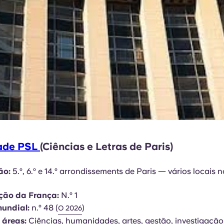
dade PSL
(Ciências e Letras de Paris)
ão:
5.º, 6.º e 14.º arrondissements de Paris — vários locais 
ação da França:
N.º 1
undial:
n.º 48 (
)
O 2026
 áreas:
Ciências, humanidades, artes, gestão, investigação