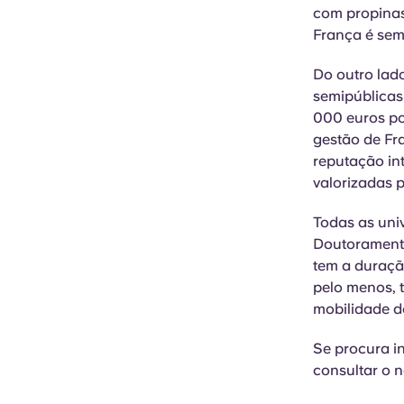
com propinas
França é sem
Do outro lad
semipúblicas
000 euros po
gestão de Fr
reputação in
valorizadas 
Todas as uni
Doutoramento
tem a duraçã
pelo menos, t
mobilidade 
Se procura i
consultar o 