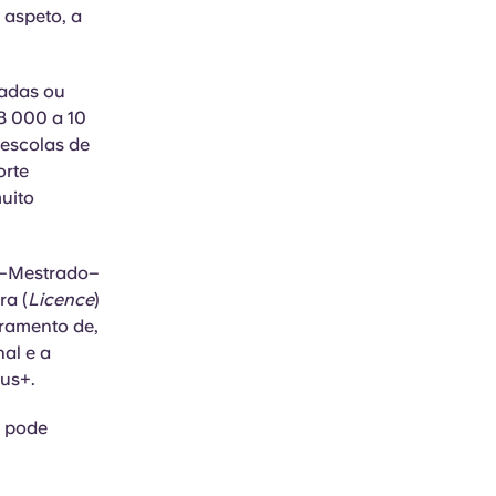
 aspeto, a
vadas ou
8 000 a 10
escolas de
orte
uito
a–Mestrado–
ra (
Licence
)
oramento de,
nal e a
us+.
, pode