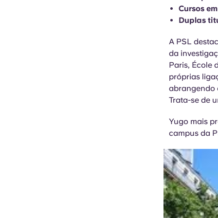
Cursos em 
Duplas tit
A PSL destac
da investigaç
Paris, École 
próprias liga
abrangendo a
Trata-se de u
Yugo mais p
campus da P