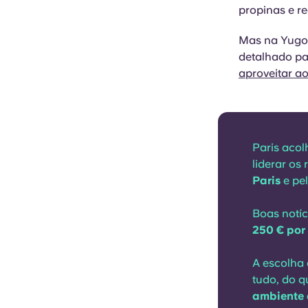
propinas e re
Mas na Yugo,
detalhado pa
aproveitar a
Paris aco
liderar os
Paris
e pe
Boas notíc
250 € por
A escolha
tudo, do q
ambiente 