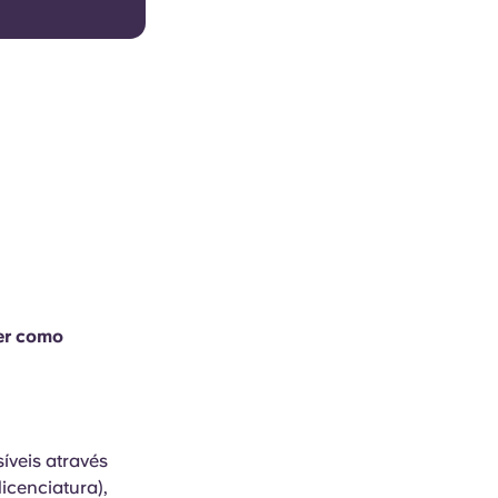
er como
íveis através
icenciatura),