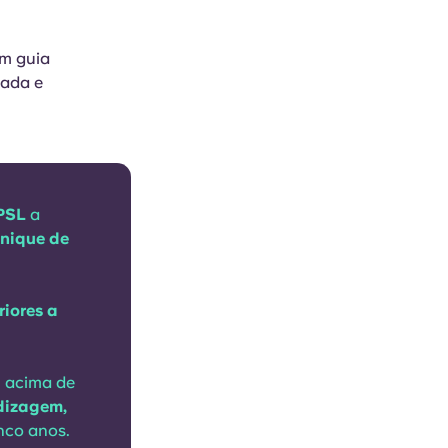
um guia
rada e
PSL
a
hnique de
riores a
, acima de
dizagem,
nco anos.