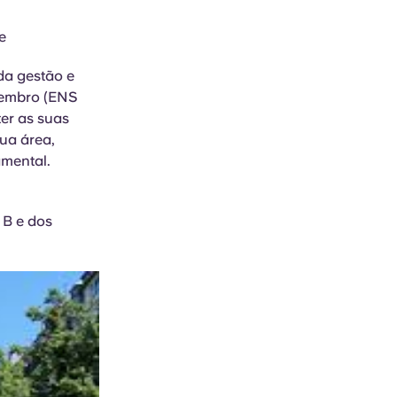
e
da gestão e
 membro (ENS
ter as suas
sua área,
amental.
 B e dos