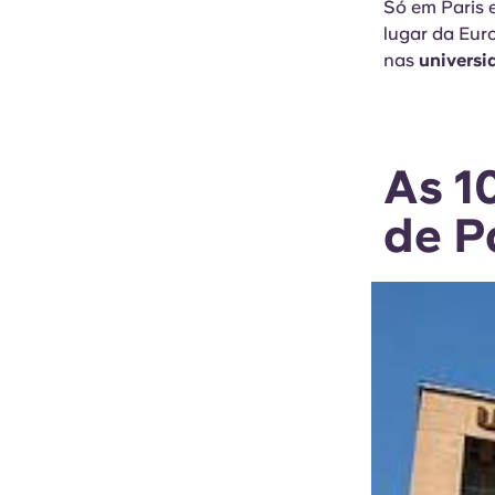
Só em Paris 
lugar da Eur
nas
universi
As 1
de P