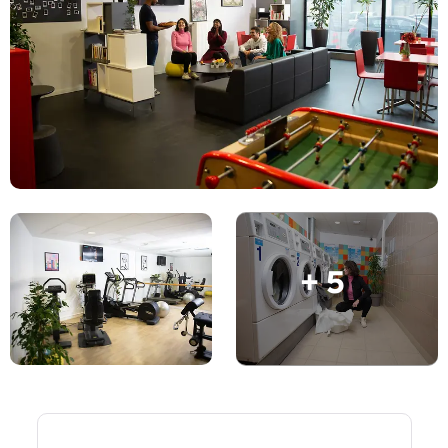
Conta
Língua
Portuguese
English (GB)
Selecione um país
Reservar agora
Selecione uma cidade
English (US)
Selecione uma residência
Chinese
Iniciar sessão
Español
+ 5
Català
Deutsch
Italian