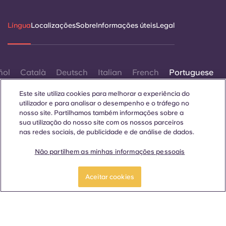
Língua
Localizações
Sobre
Informações úteis
Legal
ñol
Català
Deutsch
Italian
French
Portuguese
Este site utiliza cookies para melhorar a experiência do
utilizador e para analisar o desempenho e o tráfego no
nosso site. Partilhamos também informações sobre a
sua utilização do nosso site com os nossos parceiros
nas redes sociais, de publicidade e de análise de dados.
Contactar-nos
Não partilhem as minhas informações pessoais
RESERVAR UM QUARTO
Aceitar cookies
© 2026. Todos os direitos reservados.
Sempre que palavras que denotam um género específico
forem exibidas neste site, elas se aplicam a todos,
independentemente do género.