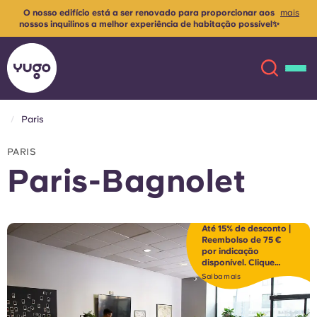
O nosso edifício está
a ser renovado para proporcionar aos
mais
nossos inquilinos a melhor experiência de habitação possível✨
Contacte-nos para mais informações
Paris
Sobre
English (GB)
PARIS
Paris-Bagnolet
English (US)
Localizações
Chinese
Español
Mais
Até 15% de desconto |
Reembolso de 75 €
por indicação
Català
Deutsch
disponível. Clique
para descobrir
Saiba mais
Italian
French