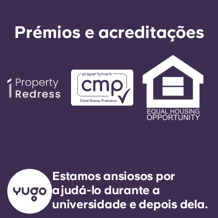
serviços como o GarantMe ou solicitando a
garantia Visale. Estas soluções atuam como seu
fiador e facilitam o processo de reserva.
Prémios e acreditações
Estamos ansiosos por
ajudá-lo durante a
universidade e depois dela.