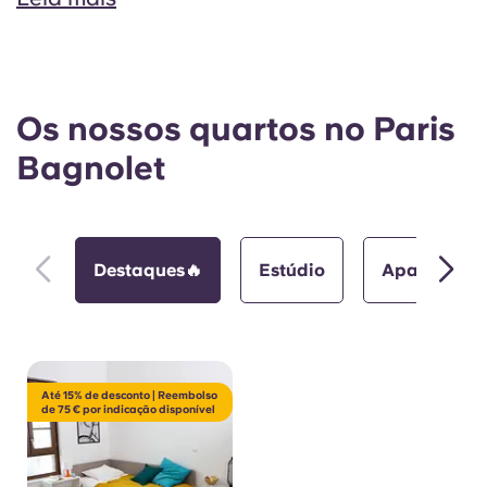
Os nossos quartos no Paris
Bagnolet
Destaques🔥
Estúdio
Apartament
Até 15% de desconto | Reembolso
de 75 € por indicação disponível