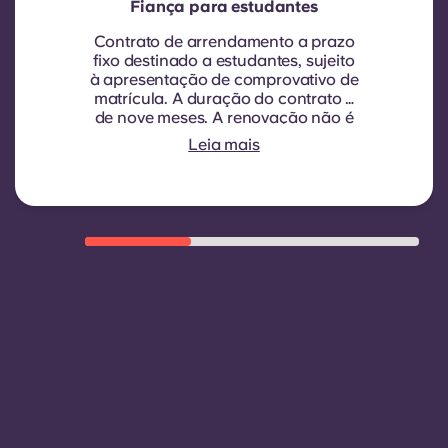
Fiança para estudantes
Contrato de arrendamento a prazo
fixo destinado a estudantes, sujeito
à apresentação de comprovativo de
matrícula.
A duração do contrato é
de nove meses. A renovação não é
automática, mas pode ser proposta
Leia mais
através de um novo contrato, sujeita
a critérios de elegibilidade, tais
como um bom historial de
pagamentos, comportamento
adequado e disponibilidade de
quartos.