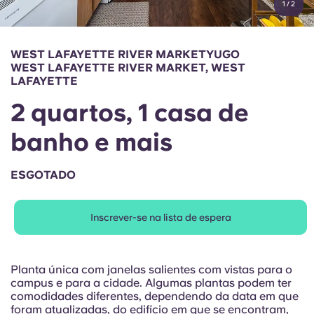
1
/
2
English (GB)
Selecione um país
Reservar agora
Selecione uma cidade
English (US)
WEST LAFAYETTE RIVER MARKETYUGO
Selecione uma residência
WEST LAFAYETTE RIVER MARKET, WEST
LAFAYETTE
Chinese
Iniciar sessão
2 quartos, 1 casa de
Español
banho e mais
Català
ESGOTADO
Deutsch
Inscrever-se na lista de espera
Italian
Planta única com janelas salientes com vistas para o
French
campus e para a cidade. Algumas plantas podem ter
comodidades diferentes, dependendo da data em que
foram atualizadas, do edifício em que se encontram,