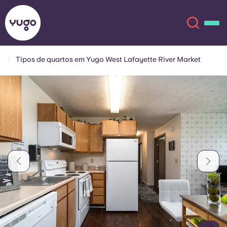
Tipos de quartos em Yugo West Lafayette River Market
Sobre
English (GB)
English (US)
Localizações
Chinese
Español
Mais
Català
Deutsch
Italian
French
Conta
Língua
Portuguese