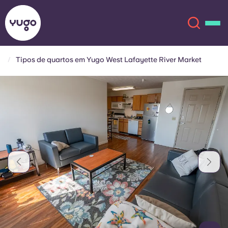
Tipos de quartos em Yugo West Lafayette River Market
Sobre
English (GB)
English (US)
Localizações
Chinese
Español
Mais
Català
Deutsch
Italian
French
Conta
Língua
Portuguese