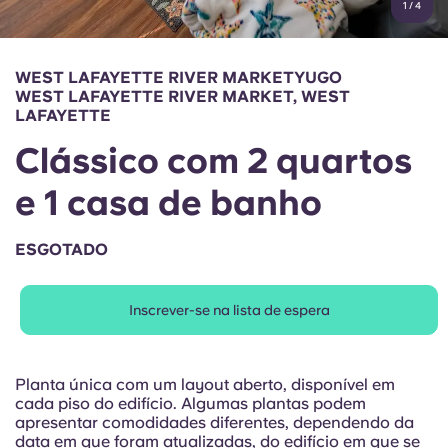
1
/
4
English (GB)
Selecione um país
Reservar agora
Selecione uma cidade
English (US)
WEST LAFAYETTE RIVER MARKETYUGO
Selecione uma residência
WEST LAFAYETTE RIVER MARKET, WEST
LAFAYETTE
Chinese
Iniciar sessão
Clássico com 2 quartos
Español
e 1 casa de banho
Català
ESGOTADO
Deutsch
Inscrever-se na lista de espera
Italian
Planta única com um layout aberto, disponível em
French
cada piso do edifício. Algumas plantas podem
apresentar comodidades diferentes, dependendo da
data em que foram atualizadas, do edifício em que se